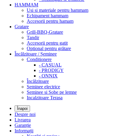
HAMMAM
Usi si materiale pentru hammam
Echipament hammam
Accesorii pentru hamam
Gratare
Grill-BBQ-Gratare
Tandir
Accesorii pentru gatit
Optional pentru grătare
Încălzitoare / Șeminee
Conditionere
- CASUAL
- PRODIGY
- ONNIX
Încălzitoare
Seminee electrice
Seminee si Sobe pe lemne
Incalzitoare Terasa
Înapoi
Despre noi
Livrarea
Garanție
Informații