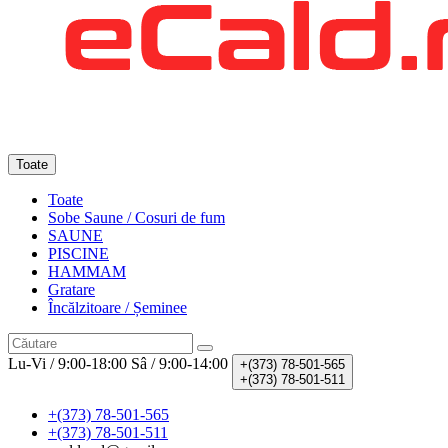
Toate
Toate
Sobe Saune / Cosuri de fum
SAUNE
PISCINE
HAMMAM
Gratare
Încălzitoare / Șeminee
Lu-Vi / 9:00-18:00
Sâ / 9:00-14:00
+(373)
78-501-565
+(373)
78-501-511
+(373) 78-501-565
+(373) 78-501-511