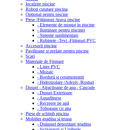
Incalzire piscine
Roboti curatare piscina
Optional pentru piscine
Piese /Fittinguri /teava piscine
- Elemente de montaj in piscine
- Iluminare pentru piscinei
- Sisteme suplimentare
- Robinete -Tevi -Fitinguri PVC
Accesorii piscine
Pavilioane si prelate pentru piscine
Scari
Materiale de Finisare
- Liner PVC
- Mozaic
- Bordură si ceramogranit
- Hidroizolare /Adeziv /Rosturi
Dusuri - Atractioane de apa - Cascade
- Dusuri Exterioare
- Aquafitness
- Recreere pe apă
- Tobogane cu apa
Piese de schimb piscina
Mobilier gradina si terasa
- Dulapuri depozitare gradina
- Sezlonguri si Umbrele