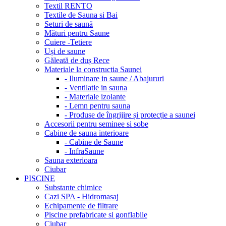
Textil RENTO
Textile de Sauna si Bai
Seturi de saună
Mături pentru Saune
Cuiere -Tetiere
Uși de saune
Găleată de duș Rece
Materiale la constructia Saunei
- Iluminare in saune / Abajururi
- Ventilatie in sauna
- Materiale izolante
- Lemn pentru sauna
- Produse de îngrijire și protecție a saunei
Accesorii pentru seminee si sobe
Cabine de sauna interioare
- Cabine de Saune
- InfraSaune
Sauna exterioara
Ciubar
PISCINE
Substante chimice
Cazi SPA - Hidromasaj
Echipamente de filtrare
Piscine prefabricate si gonflabile
Ciubar