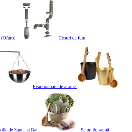
 (Ofuro)
Coșuri de fum
Evaporatoare de arome
xtile de Sauna si Bai
Seturi de saună