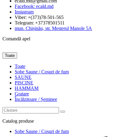
ecald.md@gmail.com
Facebook: ecald.md
Instagram
Viber: +(373)78-501-565
Telegram: +37378501511
mun. Chișinău, str. Mesterul Manole 5A
Comandă apel
Toate
Toate
Sobe Saune / Cosuri de fum
SAUNE
PISCINE
HAMMAM
Gratare
Încălzitoare / Șeminee
Catalog
produse
Sobe Saune / Cosuri de fum