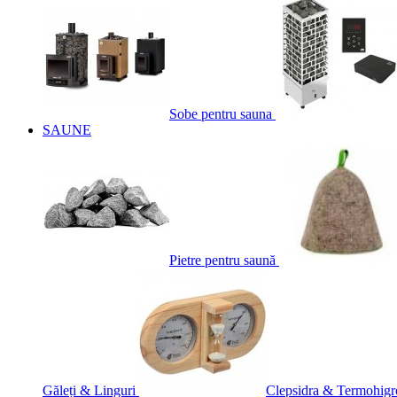
Sobe pentru sauna
SAUNE
Pietre pentru saună
Găleți & Linguri
Clepsidra & Termohigr