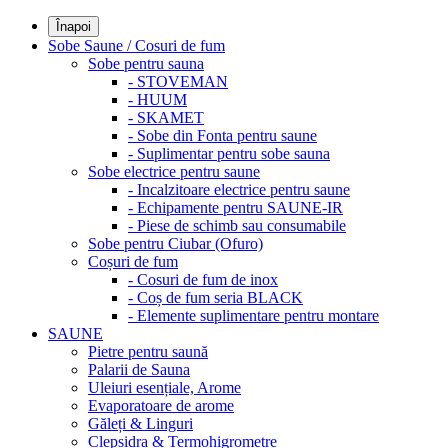
Înapoi
Sobe Saune / Cosuri de fum
Sobe pentru sauna
- STOVEMAN
- HUUM
- SKAMET
- Sobe din Fonta pentru saune
- Suplimentar pentru sobe sauna
Sobe electrice pentru saune
- Incalzitoare electrice pentru saune
- Echipamente pentru SAUNE-IR
- Piese de schimb sau consumabile
Sobe pentru Ciubar (Ofuro)
Coșuri de fum
- Cosuri de fum de inox
- Coș de fum seria BLACK
- Elemente suplimentare pentru montare
SAUNE
Pietre pentru saună
Palarii de Sauna
Uleiuri esențiale, Arome
Evaporatoare de arome
Găleți & Linguri
Clepsidra & Termohigrometre