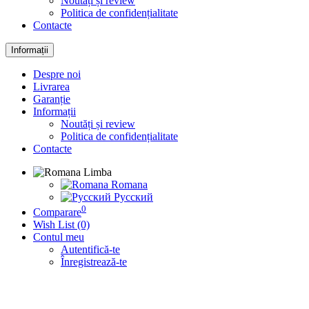
Noutăți și review
Politica de confidențialitate
Contacte
Informații
Despre noi
Livrarea
Garanție
Informații
Noutăți și review
Politica de confidențialitate
Contacte
Limba
Romana
Русский
0
Comparare
Wish List (0)
Contul meu
Autentifică-te
Înregistrează-te