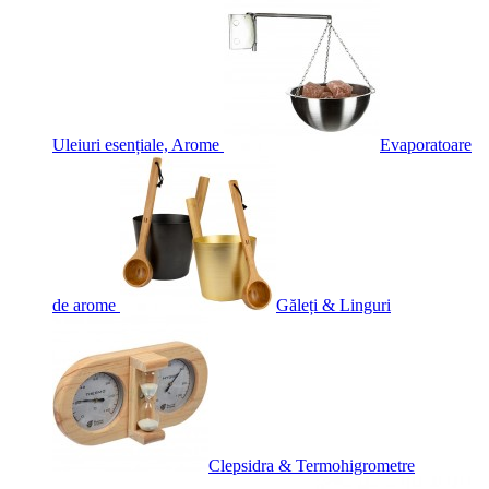
Uleiuri esențiale, Arome
Evaporatoare
de arome
Găleți & Linguri
Clepsidra & Termohigrometre