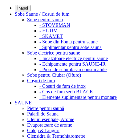
Înapoi
Sobe Saune / Cosuri de fum
Sobe pentru sauna
- STOVEMAN
- HUUM
- SKAMET
- Sobe din Fonta pentru saune
- Suplimentar pentru sobe sauna
Sobe electrice pentru saune
- Incalzitoare electrice pentru saune
- Echipamente pentru SAUNE-IR
- Piese de schimb sau consumabile
Sobe pentru Ciubar (Ofuro)
Coșuri de fum
- Cosuri de fum de inox
- Coș de fum seria BLACK
- Elemente suplimentare pentru montare
SAUNE
Pietre pentru saună
Palarii de Sauna
Uleiuri esențiale, Arome
Evaporatoare de arome
Găleți & Linguri
Clepsidra & Termohigrometre