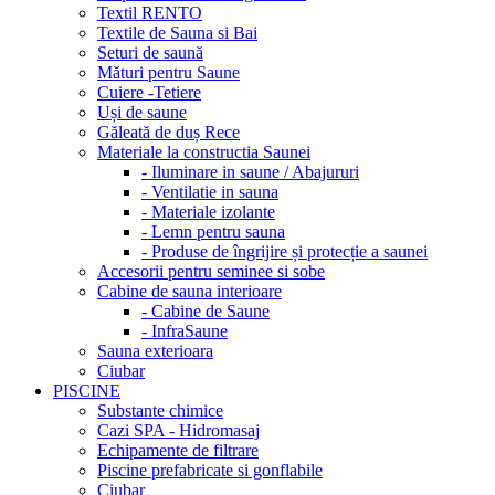
Textil RENTO
Textile de Sauna si Bai
Seturi de saună
Mături pentru Saune
Cuiere -Tetiere
Uși de saune
Găleată de duș Rece
Materiale la constructia Saunei
- Iluminare in saune / Abajururi
- Ventilatie in sauna
- Materiale izolante
- Lemn pentru sauna
- Produse de îngrijire și protecție a saunei
Accesorii pentru seminee si sobe
Cabine de sauna interioare
- Cabine de Saune
- InfraSaune
Sauna exterioara
Ciubar
PISCINE
Substante chimice
Cazi SPA - Hidromasaj
Echipamente de filtrare
Piscine prefabricate si gonflabile
Ciubar