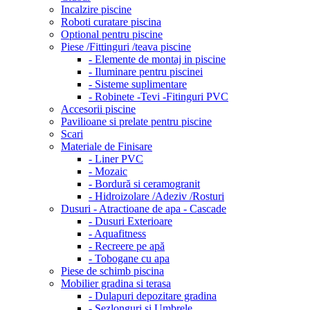
Incalzire piscine
Roboti curatare piscina
Optional pentru piscine
Piese /Fittinguri /teava piscine
- Elemente de montaj in piscine
- Iluminare pentru piscinei
- Sisteme suplimentare
- Robinete -Tevi -Fitinguri PVC
Accesorii piscine
Pavilioane si prelate pentru piscine
Scari
Materiale de Finisare
- Liner PVC
- Mozaic
- Bordură si ceramogranit
- Hidroizolare /Adeziv /Rosturi
Dusuri - Atractioane de apa - Cascade
- Dusuri Exterioare
- Aquafitness
- Recreere pe apă
- Tobogane cu apa
Piese de schimb piscina
Mobilier gradina si terasa
- Dulapuri depozitare gradina
- Sezlonguri si Umbrele