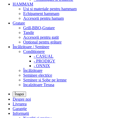
HAMMAM
Usi si materiale pentru hammam
Echipament hammam
Accesorii pentru hamam
Gratare
Grill-BBQ-Gratare
Tandir
Accesorii pentru gatit
Optional pentru grătare
Încălzitoare / Șeminee
Conditionere
- CASUAL
- PRODIGY
- ONNIX
Încălzitoare
Seminee electrice
Seminee si Sobe pe lemne
Incalzitoare Terasa
Înapoi
Despre noi
Livrarea
Garanție
Informații