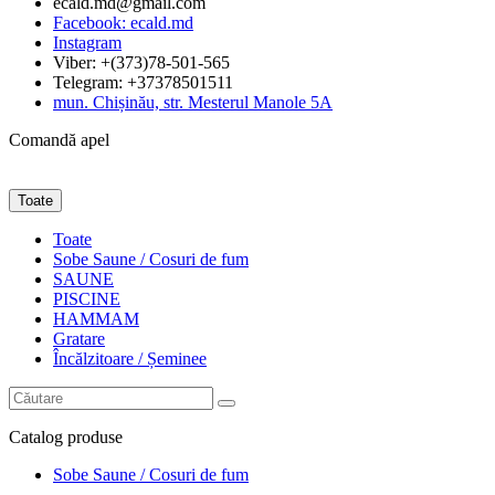
ecald.md@gmail.com
Facebook: ecald.md
Instagram
Viber: +(373)78-501-565
Telegram: +37378501511
mun. Chișinău, str. Mesterul Manole 5A
Comandă apel
Toate
Toate
Sobe Saune / Cosuri de fum
SAUNE
PISCINE
HAMMAM
Gratare
Încălzitoare / Șeminee
Catalog
produse
Sobe Saune / Cosuri de fum