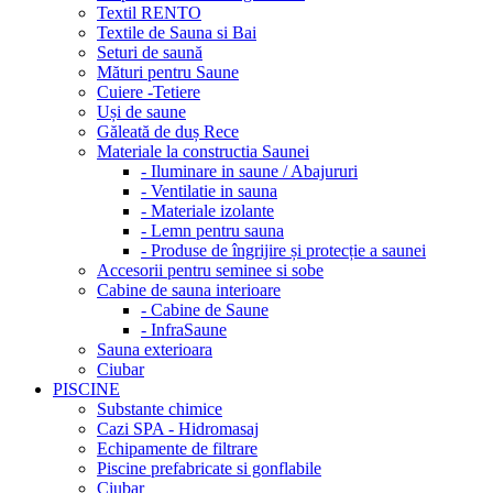
Textil RENTO
Textile de Sauna si Bai
Seturi de saună
Mături pentru Saune
Cuiere -Tetiere
Uși de saune
Găleată de duș Rece
Materiale la constructia Saunei
- Iluminare in saune / Abajururi
- Ventilatie in sauna
- Materiale izolante
- Lemn pentru sauna
- Produse de îngrijire și protecție a saunei
Accesorii pentru seminee si sobe
Cabine de sauna interioare
- Cabine de Saune
- InfraSaune
Sauna exterioara
Ciubar
PISCINE
Substante chimice
Cazi SPA - Hidromasaj
Echipamente de filtrare
Piscine prefabricate si gonflabile
Ciubar