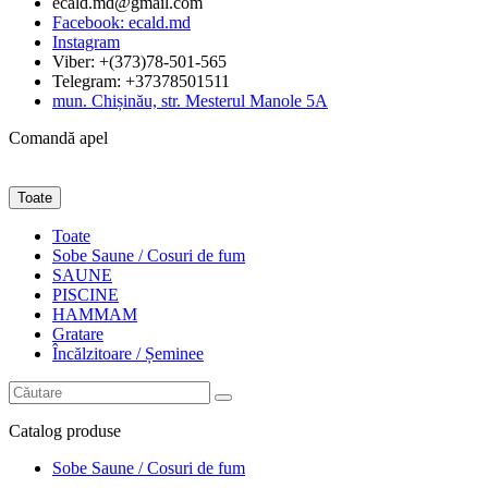
ecald.md@gmail.com
Facebook: ecald.md
Instagram
Viber: +(373)78-501-565
Telegram: +37378501511
mun. Chișinău, str. Mesterul Manole 5A
Comandă apel
Toate
Toate
Sobe Saune / Cosuri de fum
SAUNE
PISCINE
HAMMAM
Gratare
Încălzitoare / Șeminee
Catalog
produse
Sobe Saune / Cosuri de fum