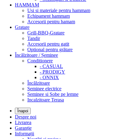
HAMMAM
Usi si materiale pentru hammam
Echipament hammam
Accesorii pentru hamam
Gratare
Grill-BBQ-Gratare
Tandir
Accesorii pentru gatit
Optional pentru grătare
Încălzitoare / Șeminee
Conditionere
- CASUAL
- PRODIGY
- ONNIX
Încălzitoare
Seminee electrice
Seminee si Sobe pe lemne
Incalzitoare Terasa
Înapoi
Despre noi
Livrarea
Garanție
Informații