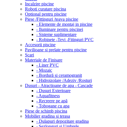
Incalzire piscine
Roboti curatare piscina
Optional pentru piscine
Piese /Fittinguri /teava piscine
- Elemente de montaj in piscine
- Iluminare pentru piscinei
- Sisteme suplimentare
- Robinete -Tevi -Fitinguri PVC
Accesorii piscine
Pavilioane si prelate pentru piscine
Scari
Materiale de Finisare
- Liner PVC
- Mozaic
- Bordură si ceramogranit
- Hidroizolare /Adeziv /Rosturi
Dusuri - Atractioane de apa - Cascade
- Dusuri Exterioare
- Aquafitness
- Recreere pe apă
- Tobogane cu apa
Piese de schimb piscina
Mobilier gradina si terasa
- Dulapuri depozitare gradina
- Sezlonguri si Umbrele