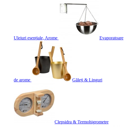
Uleiuri esențiale, Arome
Evaporatoare
de arome
Găleți & Linguri
Clepsidra & Termohigrometre