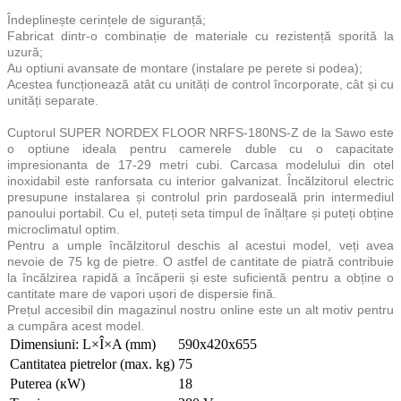
Îndeplinește cerințele de siguranță;
Fabricat dintr-o combinație de materiale cu rezistență sporită la
uzură;
Au optiuni avansate de montare (instalare pe perete si podea);
Acestea funcționează atât cu unități de control încorporate, cât și cu
unități separate.
Cuptorul SUPER NORDEX FLOOR NRFS-180NS-Z de la Sawo este
o optiune ideala pentru camerele duble cu o capacitate
impresionanta de 17-29 metri cubi. Carcasa modelului din otel
inoxidabil este ranforsata cu interior galvanizat. Încălzitorul electric
presupune instalarea și controlul prin pardoseală prin intermediul
panoului portabil. Cu el, puteți seta timpul de înălțare și puteți obține
microclimatul optim.
Pentru a umple încălzitorul deschis al acestui model, veți avea
nevoie de 75 kg de pietre. O astfel de cantitate de piatră contribuie
la încălzirea rapidă a încăperii și este suficientă pentru a obține o
cantitate mare de vapori ușori de dispersie fină.
Prețul accesibil din magazinul nostru online este un alt motiv pentru
a cumpăra acest model.
Dimensiuni: L×Î×A (mm)
590x420x655
Cantitatea pietrelor (max. kg)
75
Puterea (кW)
18