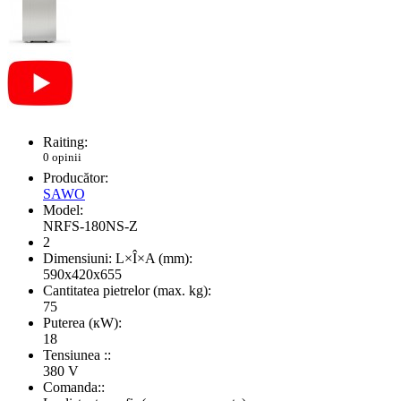
Raiting:
0 opinii
Producător:
SAWO
Model:
NRFS-180NS-Z
2
Dimensiuni: L×Î×A (mm):
590x420x655
Cantitatea pietrelor (max. kg):
75
Puterea (кW):
18
Tensiunea ::
380 V
Comanda::