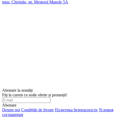
mun. Chișinău, str. Mesterul Manole 5A
Abonare la noutăți
Fiți la curent cu noile oferte și promoții!
Abonare
Despre noi
Condițiile de livrare
Политика безопасности
Условия
соглашения