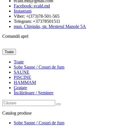
ecald.md@gmail.com
Facebook: ecald.md
Instagram
Viber: +(373)78-501-565
Telegram: +37378501511
mun. Chișinău, str. Mesterul Manole 5A
Comandă apel
Toate
Toate
Sobe Saune / Cosuri de fum
SAUNE
PISCINE
HAMMAM
Gratare
Încălzitoare / Șeminee
Catalog
produse
Sobe Saune / Cosuri de fum