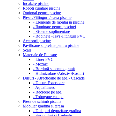
Incalzire piscine
Roboti curatare piscina
Optional pentru piscine
Piese /Fittinguri /teava piscine
- Elemente de montaj in piscine
- Iluminare pentru piscinei
- Sisteme suplimentare
- Robinete -Tevi -Fitinguri PVC
Accesorii piscine
Pavilioane si prelate pentru piscine
Scari
Materiale de Finisare
- Liner PVC
- Mozaic
- Bordură si ceramogranit
- Hidroizolare /Adeziv /Rosturi
Dusuri - Atractioane de apa - Cascade
- Dusuri Exterioare
- Aquafitness
- Recreere pe apă
- Tobogane cu apa
Piese de schimb piscina
Mobilier gradina si terasa
- Dulapuri depozitare gradina
- Sezlonguri si Umbrele