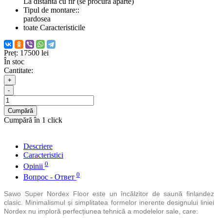
La distanta cu fir (se procura aparte)
Tipul de montare::
pardosea
toate Caracteristicile
Preț:
17500 lei
În stoc
Cantitate:
+
-
Cumpără
Cumpără în 1 click
Descriere
Caracteristici
0
Opinii
0
Вопрос - Ответ
Sawo Super Nordex Floor este un încălzitor de saună finlandez
clasic. Minimalismul și simplitatea formelor inerente designului liniei
Nordex nu imploră perfecțiunea tehnică a modelelor sale, care: