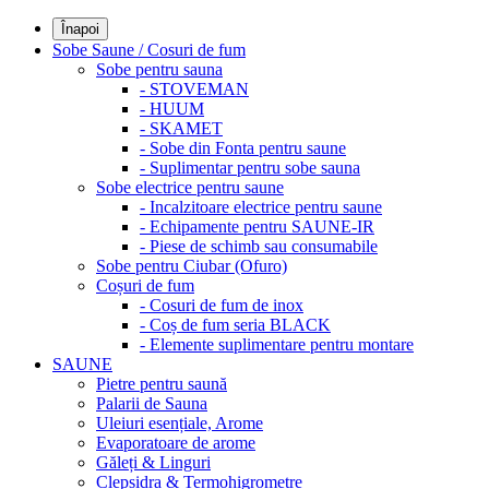
Înapoi
Sobe Saune / Cosuri de fum
Sobe pentru sauna
- STOVEMAN
- HUUM
- SKAMET
- Sobe din Fonta pentru saune
- Suplimentar pentru sobe sauna
Sobe electrice pentru saune
- Incalzitoare electrice pentru saune
- Echipamente pentru SAUNE-IR
- Piese de schimb sau consumabile
Sobe pentru Ciubar (Ofuro)
Coșuri de fum
- Cosuri de fum de inox
- Coș de fum seria BLACK
- Elemente suplimentare pentru montare
SAUNE
Pietre pentru saună
Palarii de Sauna
Uleiuri esențiale, Arome
Evaporatoare de arome
Găleți & Linguri
Clepsidra & Termohigrometre