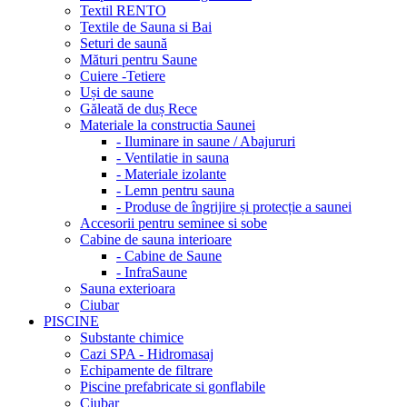
Textil RENTO
Textile de Sauna si Bai
Seturi de saună
Mături pentru Saune
Cuiere -Tetiere
Uși de saune
Găleată de duș Rece
Materiale la constructia Saunei
- Iluminare in saune / Abajururi
- Ventilatie in sauna
- Materiale izolante
- Lemn pentru sauna
- Produse de îngrijire și protecție a saunei
Accesorii pentru seminee si sobe
Cabine de sauna interioare
- Cabine de Saune
- InfraSaune
Sauna exterioara
Ciubar
PISCINE
Substante chimice
Cazi SPA - Hidromasaj
Echipamente de filtrare
Piscine prefabricate si gonflabile
Ciubar