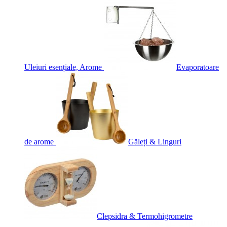
Uleiuri esențiale, Arome
Evaporatoare
de arome
Găleți & Linguri
Clepsidra & Termohigrometre