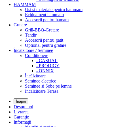
HAMMAM
Usi si materiale pentru hammam
Echipament hammam
Accesorii pentru hamam
Gratare
Grill-BBQ-Gratare
Tandir
Accesorii pentru gatit
Optional pentru grătare
Încălzitoare / Șeminee
Conditionere
- CASUAL
- PRODIGY
- ONNIX
Încălzitoare
Seminee electrice
Seminee si Sobe pe lemne
Incalzitoare Terasa
Înapoi
Despre noi
Livrarea
Garanție
Informații