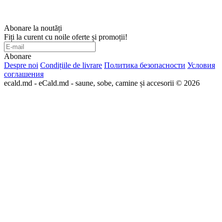
Abonare la noutăți
Fiți la curent cu noile oferte și promoții!
Abonare
Despre noi
Condițiile de livrare
Политика безопасности
Условия
соглашения
ecald.md - eCald.md - saune, sobe, camine și accesorii © 2026