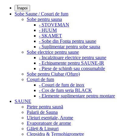
Înapoi
Sobe Saune / Cosuri de fum
Sobe pentru sauna
- STOVEMAN
- HUUM
- SKAMET
- Sobe din Fonta pentru saune
- Suplimentar pentru sobe sauna
Sobe electrice pentru saune
- Incalzitoare electrice pentru saune
- Echipamente pentru SAUNE-IR
- Piese de schimb sau consumabile
Sobe pentru Ciubar (Ofuro)
Coșuri de fum
- Cosuri de fum de inox
- Coș de fum seria BLACK
- Elemente suplimentare pentru montare
SAUNE
Pietre pentru saună
Palarii de Sauna
Uleiuri esențiale, Arome
Evaporatoare de arome
Găleți & Linguri
Clepsidra & Termohigrometre