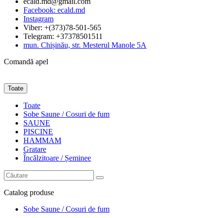
ecald.md@gmail.com
Facebook: ecald.md
Instagram
Viber: +(373)78-501-565
Telegram: +37378501511
mun. Chișinău, str. Mesterul Manole 5A
Comandă apel
Toate
Toate
Sobe Saune / Cosuri de fum
SAUNE
PISCINE
HAMMAM
Gratare
Încălzitoare / Șeminee
Catalog
produse
Sobe Saune / Cosuri de fum