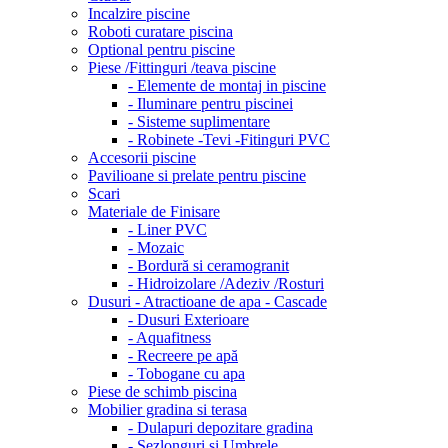
Incalzire piscine
Roboti curatare piscina
Optional pentru piscine
Piese /Fittinguri /teava piscine
- Elemente de montaj in piscine
- Iluminare pentru piscinei
- Sisteme suplimentare
- Robinete -Tevi -Fitinguri PVC
Accesorii piscine
Pavilioane si prelate pentru piscine
Scari
Materiale de Finisare
- Liner PVC
- Mozaic
- Bordură si ceramogranit
- Hidroizolare /Adeziv /Rosturi
Dusuri - Atractioane de apa - Cascade
- Dusuri Exterioare
- Aquafitness
- Recreere pe apă
- Tobogane cu apa
Piese de schimb piscina
Mobilier gradina si terasa
- Dulapuri depozitare gradina
- Sezlonguri si Umbrele