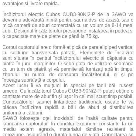
avantajos si livrare rapida.
Încălzitorul electric Cubos CUB3-90Ni2-P de la SAWO va
deveni o adevărată inimă pentru sauna dvs. de acasă, sau o
mică cameră de aburi comercială cu un volum de 8-14 metri
cubi. Designul încălzitorului presupune instalarea în podea și
o capacitate mare de pietre de până la 75 kg.
Corpul cuptorului are o formă atipică de paralelipiped vertical
cu secțiune transversală pătrată. Elementele de încălzire
sunt situate în centrul încălzitorului electric și căptușite cu
piatră în jurul marginilor. O sobă gata de utilizare seamănă
cu un turn de piatră și vă permite să furnizați apă în timpul
zborului nu numai de deasupra încălzitorului, ci și pe
întreaga suprafață a corpului.
Acest lucru îi va mulțumi în special pe fanii băii rusești
umede. Cu încălzitorul Cubos CUB3-90Ni2-P, puteți obține o
cantitate mare de abur fin și ușor în cel mai scurt timp posibil.
Cunoscătorilor saunei finlandeze tradiționale uscate le va
plăcea încălzirea rapidă a băii de aburi și distribuirea
uniformă a căldurii.
SAWO folosește oțel inoxidabil de înaltă calitate pentru
fabricarea cuptorului. În condiția expunerii constante la un
mediu extern agresiv, materialul rămâne rezistent la
coroziune, asigurând o durată lungă de viață. Conectarea se