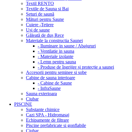
Textil RENTO
Textile de Sauna si Bai
Seturi de saună
Mături pentru Saune
Cuiere -Tetiere
Uși de saune
Găleată de duș Rece
Materiale la constructia Saunei
- Iluminare in saune / Abajururi
- Ventilatie in sauna
- Materiale izolante
- Lemn pentru sauna
- Produse de îngrijire și protecție a saunei
Accesorii pentru seminee si sobe
Cabine de sauna interioare
- Cabine de Saune
- InfraSaune
Sauna exterioara
Ciubar
PISCINE
Substante chimice
Cazi SPA - Hidromasaj
Echipamente de filtrare
Piscine prefabricate si gonflabile
Ciubar