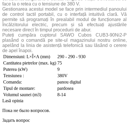
face la o retea cu o tensiune de 380 V.
Gestionarea acestui model se face prin intermediul panoului
de control tactil portabil, cu o interfață intuitivă clară. Vă
permite să programați în prealabil modul de funcționare al
încălzitorului electric, precum și să efectuați ajustările
necesare direct în timpul procedurii de abur.
Puteți cumpăra cuptorul SAWO Cubos CUB3-90Ni2-P
plasând o comandă pe site-ul magazinului nostru online,
apelând la linia de asistență telefonică sau lăsând o cerere
de apel înapoi.
Dimensiuni: L×Î×A (mm)
290 - 290 - 930
Cantitatea pietrelor (max. kg)
75
Puterea (кW)
9
Tensiunea :
380V
Comanda:
panou digital
Tipul de montare:
pardosea
Volumul saunei (m3)
8-14
Lasă opinia
Пока не было вопросов.
Задать вопрос