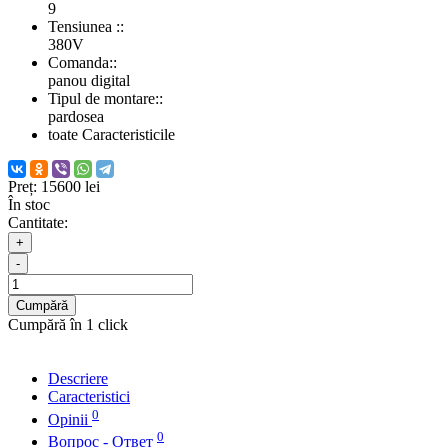
9
Tensiunea ::
380V
Comanda::
panou digital
Tipul de montare::
pardosea
toate Caracteristicile
Preț:
15600 lei
În stoc
Cantitate:
+
-
Cumpără
Cumpără în 1 click
Descriere
Caracteristici
0
Opinii
0
Вопрос - Ответ