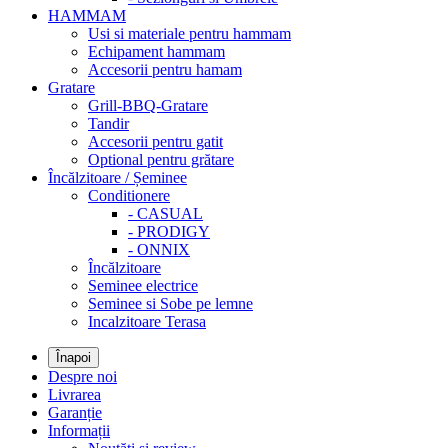
HAMMAM
Usi si materiale pentru hammam
Echipament hammam
Accesorii pentru hamam
Gratare
Grill-BBQ-Gratare
Tandir
Accesorii pentru gatit
Optional pentru grătare
Încălzitoare / Șeminee
Conditionere
- CASUAL
- PRODIGY
- ONNIX
Încălzitoare
Seminee electrice
Seminee si Sobe pe lemne
Incalzitoare Terasa
Înapoi
Despre noi
Livrarea
Garanție
Informații