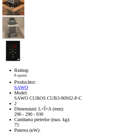
Raiting:
0 opinii
Producător:
SAWO
Model:
SAWO CUBOS CUB3-90NI2-P-C
2
Dimensiuni: L×Î×A (mm):
290 - 290 - 930
Cantitatea pietrelor (max. kg):
75
Puterea (кW):