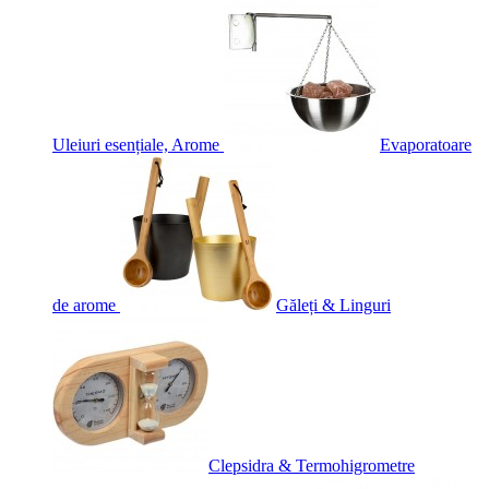
Uleiuri esențiale, Arome
Evaporatoare
de arome
Găleți & Linguri
Clepsidra & Termohigrometre