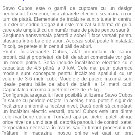
Sawo Cubos este o gamă de cuptoare cu un design
neobișnuit. În exterior, încălzitoarele electrice seamănă cu un
turn de piatră. Elementele de încălzire sunt situate în centru.
În exterior, cadrul aragazului este realizat sub formă de grilă,
care este umplută cu un număr mare de pietre pentru saună.
Secțiunea transversală pătrată a sobei îl face versatil pentru
plasarea într-o baie de aburi. Aceeași sobă poate fi instalată
în colț, pe perete și în centrul băii de aburi.
Printre încălzitoarele Cubos, atât proprietarii de saune
proprii, cât și proprietarii de băi de aburi comerciale vor găsi
un model potrivit. Seria include încălzitoare electrice cu o
capacitate de 4,5 până la 9 kW. Cele mai puțin puternice
modele sunt concepute pentru încălzirea spațiului cu un
volum de 3-6 metri cubi. Modelele de putere maximă sunt
ideale pentru băile de aburi de până la 14 metri cubi.
Capacitatea maximă a pietrelor este de 75 kg.
Configurația aragazului face posibilă utilizarea Sawo Cubos
în saune cu perdele etajate. În același timp, puteți fi sigur de
încălzirea uniformă a fiecărui nivel. Dacă doriți să cumpărați
un încălzitor electric versatil, atunci Cubos este una dintre
cele mai bune opțiuni. Turnând apă pe pietre, puteți atinge
orice nivel de umiditate și, datorită panoului de control, setați
temperatura necesară în avans sau în timpul procesului de
înălțare. In magazinul nostru online vei gasi un pret