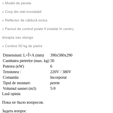
» Model de perete
» Corp din otel inoxidabil
» Reflector de căldură inclus
» Panoul de control poate fi instalat în centru,
dreapta sau stanga
» Contine 50 kg de pietre
Dimensiuni: L×Î×A (mm)
390x580x290
Cantitatea pietrelor (max. kg)
50
Puterea (кW)
6
Tensiunea :
220V / 380V
Comanda:
Incorporat
Tipul de montare:
perete
Volumul saunei (m3)
5-9
Lasă opinia
Пока не было вопросов.
Задать вопрос