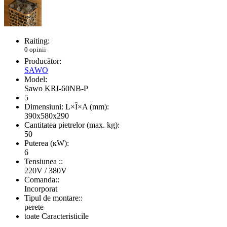
Raiting:
0 opinii
Producător:
SAWO
Model:
Sawo KRI-60NB-P
5
Dimensiuni: L×Î×A (mm):
390x580x290
Cantitatea pietrelor (max. kg):
50
Puterea (кW):
6
Tensiunea ::
220V / 380V
Comanda::
Incorporat
Tipul de montare::
perete
toate Caracteristicile