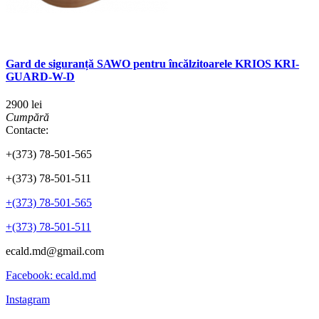
Gard de siguranță SAWO pentru încălzitoarele KRIOS KRI-
GUARD-W-D
2900 lei
Cumpără
Contacte:
+(373) 78-501-565
+(373) 78-501-511
+(373) 78-501-565
+(373) 78-501-511
ecald.md@gmail.com
Facebook: ecald.md
Instagram