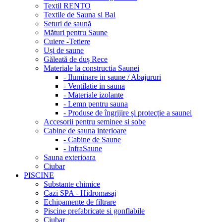
Textil RENTO
Textile de Sauna si Bai
Seturi de saună
Mături pentru Saune
Cuiere -Tetiere
Uși de saune
Găleată de duș Rece
Materiale la constructia Saunei
- Iluminare in saune / Abajururi
- Ventilatie in sauna
- Materiale izolante
- Lemn pentru sauna
- Produse de îngrijire și protecție a saunei
Accesorii pentru seminee si sobe
Cabine de sauna interioare
- Cabine de Saune
- InfraSaune
Sauna exterioara
Ciubar
PISCINE
Substante chimice
Cazi SPA - Hidromasaj
Echipamente de filtrare
Piscine prefabricate si gonflabile
Ciubar