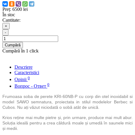
Preț:
6500 lei
În stoc
Cantitate:
+
-
Cumpără
Cumpără în 1 click
Descriere
Caracteristici
0
Opinii
0
Вопрос - Ответ
Frumoasa soba de perete KRI-60NB-P cu corp din otel inoxidabil si
model SAWO semnatura, proiectata in stilul modelelor Berbec si
Cubos. Nu ați văzut niciodată o sobă atât de unică.
Krios reține mai multe pietre și, prin urmare, produce mai mult abur.
Soluția ideală pentru a crea căldură moale și umedă în saunele mici
și medii.