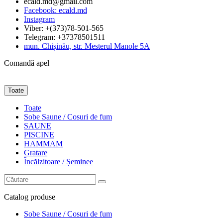
ecald.md@gmail.com
Facebook: ecald.md
Instagram
Viber: +(373)78-501-565
Telegram: +37378501511
mun. Chișinău, str. Mesterul Manole 5A
Comandă apel
Toate
Toate
Sobe Saune / Cosuri de fum
SAUNE
PISCINE
HAMMAM
Gratare
Încălzitoare / Șeminee
Catalog
produse
Sobe Saune / Cosuri de fum