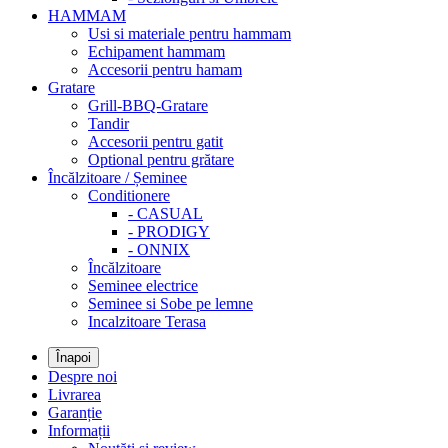
HAMMAM
Usi si materiale pentru hammam
Echipament hammam
Accesorii pentru hamam
Gratare
Grill-BBQ-Gratare
Tandir
Accesorii pentru gatit
Optional pentru grătare
Încălzitoare / Șeminee
Conditionere
- CASUAL
- PRODIGY
- ONNIX
Încălzitoare
Seminee electrice
Seminee si Sobe pe lemne
Incalzitoare Terasa
Înapoi
Despre noi
Livrarea
Garanție
Informații