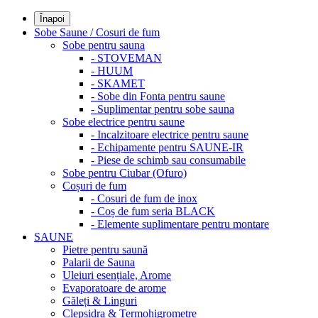
Înapoi
Sobe Saune / Cosuri de fum
Sobe pentru sauna
- STOVEMAN
- HUUM
- SKAMET
- Sobe din Fonta pentru saune
- Suplimentar pentru sobe sauna
Sobe electrice pentru saune
- Incalzitoare electrice pentru saune
- Echipamente pentru SAUNE-IR
- Piese de schimb sau consumabile
Sobe pentru Ciubar (Ofuro)
Coșuri de fum
- Cosuri de fum de inox
- Coș de fum seria BLACK
- Elemente suplimentare pentru montare
SAUNE
Pietre pentru saună
Palarii de Sauna
Uleiuri esențiale, Arome
Evaporatoare de arome
Găleți & Linguri
Clepsidra & Termohigrometre