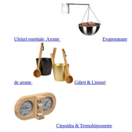
Uleiuri esențiale, Arome
Evaporatoare
de arome
Găleți & Linguri
Clepsidra & Termohigrometre