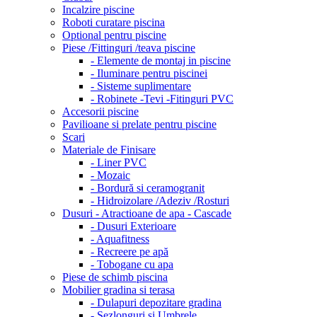
Incalzire piscine
Roboti curatare piscina
Optional pentru piscine
Piese /Fittinguri /teava piscine
- Elemente de montaj in piscine
- Iluminare pentru piscinei
- Sisteme suplimentare
- Robinete -Tevi -Fitinguri PVC
Accesorii piscine
Pavilioane si prelate pentru piscine
Scari
Materiale de Finisare
- Liner PVC
- Mozaic
- Bordură si ceramogranit
- Hidroizolare /Adeziv /Rosturi
Dusuri - Atractioane de apa - Cascade
- Dusuri Exterioare
- Aquafitness
- Recreere pe apă
- Tobogane cu apa
Piese de schimb piscina
Mobilier gradina si terasa
- Dulapuri depozitare gradina
- Sezlonguri si Umbrele