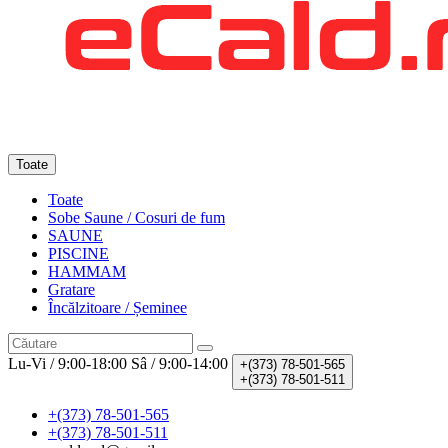
Toate
Toate
Sobe Saune / Cosuri de fum
SAUNE
PISCINE
HAMMAM
Gratare
Încălzitoare / Șeminee
Lu-Vi / 9:00-18:00
Sâ / 9:00-14:00
+(373)
78-501-565
+(373)
78-501-511
+(373) 78-501-565
+(373) 78-501-511