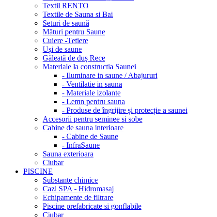
Textil RENTO
Textile de Sauna si Bai
Seturi de saună
Mături pentru Saune
Cuiere -Tetiere
Uși de saune
Găleată de duș Rece
Materiale la constructia Saunei
- Iluminare in saune / Abajururi
- Ventilatie in sauna
- Materiale izolante
- Lemn pentru sauna
- Produse de îngrijire și protecție a saunei
Accesorii pentru seminee si sobe
Cabine de sauna interioare
- Cabine de Saune
- InfraSaune
Sauna exterioara
Ciubar
PISCINE
Substante chimice
Cazi SPA - Hidromasaj
Echipamente de filtrare
Piscine prefabricate si gonflabile
Ciubar