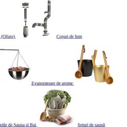
 (Ofuro)
Coșuri de fum
Evaporatoare de arome
xtile de Sauna si Bai
Seturi de saună