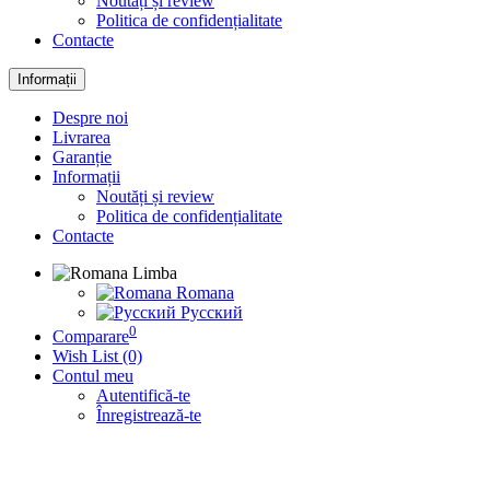
Noutăți și review
Politica de confidențialitate
Contacte
Informații
Despre noi
Livrarea
Garanție
Informații
Noutăți și review
Politica de confidențialitate
Contacte
Limba
Romana
Русский
0
Comparare
Wish List (0)
Contul meu
Autentifică-te
Înregistrează-te