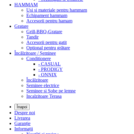
HAMMAM
Usi si materiale pentru hammam
Echipament hammam
Accesorii pentru hamam
Gratare
Grill-BBQ-Gratare
Tandir
Accesorii pentru gatit
Optional pentru grătare
Încălzitoare / Șeminee
Conditionere
- CASUAL
- PRODIGY
- ONNIX
Încălzitoare
Seminee electrice
Seminee si Sobe pe lemne
Incalzitoare Terasa
Înapoi
Despre noi
Livrarea
Garanție
Informații