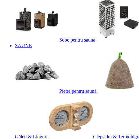
Sobe pentru sauna
SAUNE
Pietre pentru saună
Găleți & Linguri
Clepsidra & Termohigr