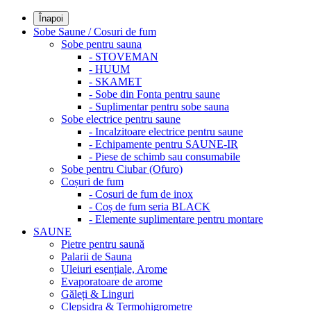
Înapoi
Sobe Saune / Cosuri de fum
Sobe pentru sauna
- STOVEMAN
- HUUM
- SKAMET
- Sobe din Fonta pentru saune
- Suplimentar pentru sobe sauna
Sobe electrice pentru saune
- Incalzitoare electrice pentru saune
- Echipamente pentru SAUNE-IR
- Piese de schimb sau consumabile
Sobe pentru Ciubar (Ofuro)
Coșuri de fum
- Cosuri de fum de inox
- Coș de fum seria BLACK
- Elemente suplimentare pentru montare
SAUNE
Pietre pentru saună
Palarii de Sauna
Uleiuri esențiale, Arome
Evaporatoare de arome
Găleți & Linguri
Clepsidra & Termohigrometre