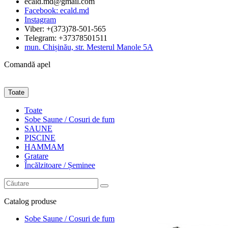
ecald.md@gmail.com
Facebook: ecald.md
Instagram
Viber: +(373)78-501-565
Telegram: +37378501511
mun. Chișinău, str. Mesterul Manole 5A
Comandă apel
Toate
Toate
Sobe Saune / Cosuri de fum
SAUNE
PISCINE
HAMMAM
Gratare
Încălzitoare / Șeminee
Catalog
produse
Sobe Saune / Cosuri de fum