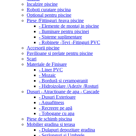
Incalzire piscine
Roboti curatare piscina
Optional pentru piscine
Piese /Fittinguri /teava piscine
- Elemente de montaj in piscine
- Iluminare pentru piscinei
- Sisteme suplimentare
- Robinete -Tevi -Fitinguri PVC
Accesorii piscine
Pavilioane si prelate pentru piscine
Scari
Materiale de Finisare
- Liner PVC
- Mozaic
- Bordură si ceramogranit
- Hidroizolare /Adeziv /Rosturi
Dusuri - Atractioane de apa - Cascade
- Dusuri Exterioare
- Aquafitness
- Recreere pe apă
- Tobogane cu apa
Piese de schimb piscina
Mobilier gradina si terasa
- Dulapuri depozitare gradina
- Sezlonguri si Umbrele