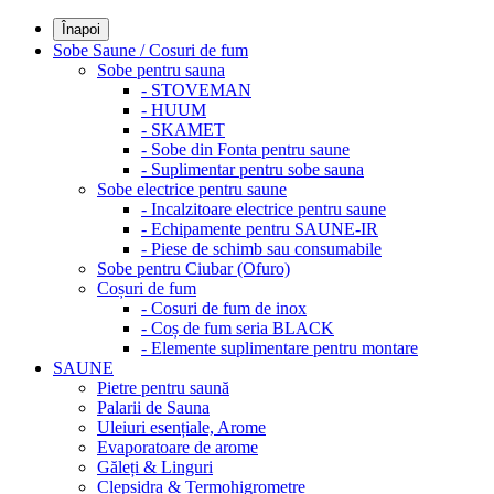
Înapoi
Sobe Saune / Cosuri de fum
Sobe pentru sauna
- STOVEMAN
- HUUM
- SKAMET
- Sobe din Fonta pentru saune
- Suplimentar pentru sobe sauna
Sobe electrice pentru saune
- Incalzitoare electrice pentru saune
- Echipamente pentru SAUNE-IR
- Piese de schimb sau consumabile
Sobe pentru Ciubar (Ofuro)
Coșuri de fum
- Cosuri de fum de inox
- Coș de fum seria BLACK
- Elemente suplimentare pentru montare
SAUNE
Pietre pentru saună
Palarii de Sauna
Uleiuri esențiale, Arome
Evaporatoare de arome
Găleți & Linguri
Clepsidra & Termohigrometre