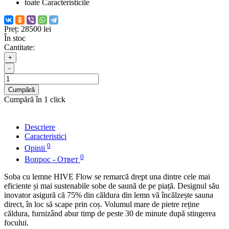
toate Caracteristicile
Preț:
28500 lei
În stoc
Cantitate:
+
-
Cumpără
Cumpără în 1 click
Descriere
Caracteristici
0
Opinii
0
Вопрос - Ответ
Soba cu lemne HIVE Flow se remarcă drept una dintre cele mai
eficiente și mai sustenabile sobe de saună de pe piață. Designul său
inovator asigură că 75% din căldura din lemn vă încălzește sauna
direct, în loc să scape prin coș. Volumul mare de pietre reține
căldura, furnizând abur timp de peste 30 de minute după stingerea
focului.