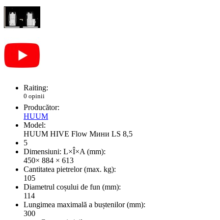
Raiting:
0 opinii
Producător:
HUUM
Model:
HUUM HIVE Flow Мини LS 8,5
5
Dimensiuni: L×Î×A (mm):
450× 884 × 613
Cantitatea pietrelor (max. kg):
105
Diametrul coșului de fun (mm):
114
Lungimea maximală a buștenilor (mm):
300