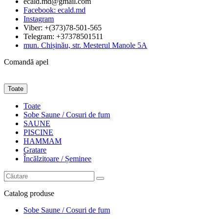
ecald.md@gmail.com
Facebook: ecald.md
Instagram
Viber: +(373)78-501-565
Telegram: +37378501511
mun. Chișinău, str. Mesterul Manole 5A
Comandă apel
Toate
Toate
Sobe Saune / Cosuri de fum
SAUNE
PISCINE
HAMMAM
Gratare
Încălzitoare / Șeminee
Catalog
produse
Sobe Saune / Cosuri de fum