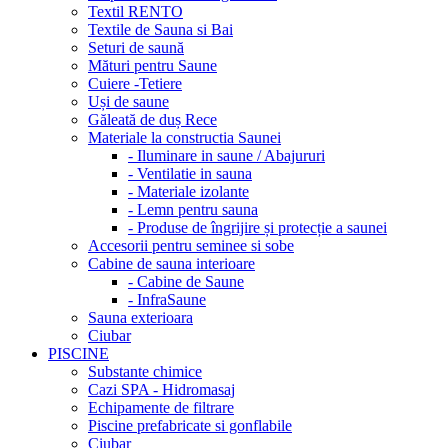
Textil RENTO
Textile de Sauna si Bai
Seturi de saună
Mături pentru Saune
Cuiere -Tetiere
Uși de saune
Găleată de duș Rece
Materiale la constructia Saunei
- Iluminare in saune / Abajururi
- Ventilatie in sauna
- Materiale izolante
- Lemn pentru sauna
- Produse de îngrijire și protecție a saunei
Accesorii pentru seminee si sobe
Cabine de sauna interioare
- Cabine de Saune
- InfraSaune
Sauna exterioara
Ciubar
PISCINE
Substante chimice
Cazi SPA - Hidromasaj
Echipamente de filtrare
Piscine prefabricate si gonflabile
Ciubar