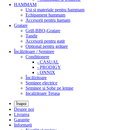
HAMMAM
Usi si materiale pentru hammam
Echipament hammam
Accesorii pentru hamam
Gratare
Grill-BBQ-Gratare
Tandir
Accesorii pentru gatit
Optional pentru grătare
Încălzitoare / Șeminee
Conditionere
- CASUAL
- PRODIGY
- ONNIX
Încălzitoare
Seminee electrice
Seminee si Sobe pe lemne
Incalzitoare Terasa
Înapoi
Despre noi
Livrarea
Garanție
Informații