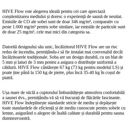
HIVE Flow este alegerea ideală pentru cei care apreciază
conștientizarea mediului și doresc o experiență de saună de neuitat.
Emisiile de CO ale sobei sunt de doar 346 mg/m³, comparativ cu
peste 1.000 mg/m³ pentru sobe similare, iar emisiile de particule sunt
de doar 25 mg/m³, cele mai mici din categoria sa.
Datorită designului său unic, încălzitorul HIVE Flow are un risc
redus de incendiu, permițându-i să fie instalat mai convenabil decât
încălzitoarele tradiționale. Soba are un design durabil, cu un blat de
5 mm și laturi de 3 mm pentru a asigura o distribuție uniformă a
căldurii. HIVE Flow cântărește 67 kg (73 kg pentru modelul LS) și
poate ține până la 150 kg de pietre, plus încă 35-40 kg în coșul de
piatră.
Ușa mare de sticlă a cuptorului îmbunătățește atmosfera confortabilă
a saunei dvs., permițându-vă să vă bucurați de flăcările fascinante.
HIVE Flow îndeplinește standarde stricte de mediu și depășește
toate standardele de eficiență și de mediu cunoscute pentru sobele cu
lemne, asigurând o alegere de înaltă calitate și durabilă pentru sauna
dumneavoastră.