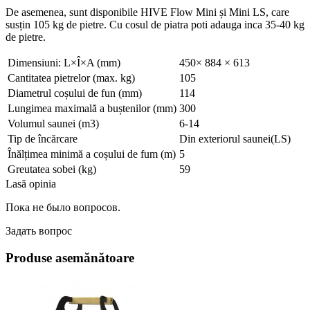
De asemenea, sunt disponibile HIVE Flow Mini și Mini LS, care
susțin 105 kg de pietre. Cu cosul de piatra poti adauga inca 35-40 kg
de pietre.
Dimensiuni: L×Î×A (mm)
450× 884 × 613
Cantitatea pietrelor (max. kg)
105
Diametrul coșului de fun (mm)
114
Lungimea maximală a buștenilor (mm)
300
Volumul saunei (m3)
6-14
Tip de încărcare
Din exteriorul saunei(LS)
Înălțimea minimă a coșului de fum (m)
5
Greutatea sobei (kg)
59
Lasă opinia
Пока не было вопросов.
Задать вопрос
Produse asemănătoare