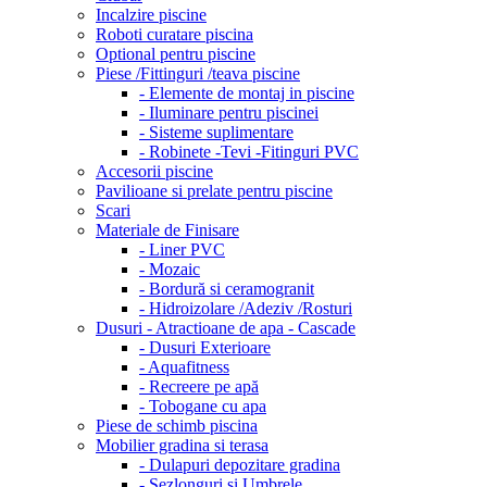
Incalzire piscine
Roboti curatare piscina
Optional pentru piscine
Piese /Fittinguri /teava piscine
- Elemente de montaj in piscine
- Iluminare pentru piscinei
- Sisteme suplimentare
- Robinete -Tevi -Fitinguri PVC
Accesorii piscine
Pavilioane si prelate pentru piscine
Scari
Materiale de Finisare
- Liner PVC
- Mozaic
- Bordură si ceramogranit
- Hidroizolare /Adeziv /Rosturi
Dusuri - Atractioane de apa - Cascade
- Dusuri Exterioare
- Aquafitness
- Recreere pe apă
- Tobogane cu apa
Piese de schimb piscina
Mobilier gradina si terasa
- Dulapuri depozitare gradina
- Sezlonguri si Umbrele