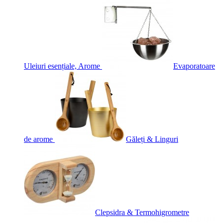
Uleiuri esențiale, Arome
Evaporatoare
de arome
Găleți & Linguri
Clepsidra & Termohigrometre