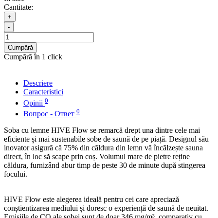
Cantitate:
+
-
Cumpără
Cumpără în 1 click
Descriere
Caracteristici
0
Opinii
0
Вопрос - Ответ
Soba cu lemne HIVE Flow se remarcă drept una dintre cele mai
eficiente și mai sustenabile sobe de saună de pe piață. Designul său
inovator asigură că 75% din căldura din lemn vă încălzește sauna
direct, în loc să scape prin coș. Volumul mare de pietre reține
căldura, furnizând abur timp de peste 30 de minute după stingerea
focului.
HIVE Flow este alegerea ideală pentru cei care apreciază
conștientizarea mediului și doresc o experiență de saună de neuitat.
Emisiile de CO ale sobei sunt de doar 346 mg/m³, comparativ cu