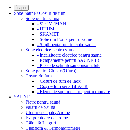
Înapoi
Sobe Saune / Cosuri de fum
Sobe pentru sauna
- STOVEMAN
- HUUM
- SKAMET
- Sobe din Fonta pentru saune
- Suplimentar pentru sobe sauna
Sobe electrice pentru saune
- Incalzitoare electrice pentru saune
- Echipamente pentru SAUNE-IR
- Piese de schimb sau consumabile
Sobe pentru Ciubar (Ofuro)
Coșuri de fum
- Cosuri de fum de inox
- Coș de fum seria BLACK
- Elemente suplimentare pentru montare
SAUNE
Pietre pentru saună
Palarii de Sauna
Uleiuri esențiale, Arome
Evaporatoare de arome
Găleți & Linguri
Clepsidra & Termohigrometre