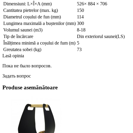
Dimensiuni: L×Î×A (mm)
526× 884 × 706
Cantitatea pietrelor (max. kg)
150
Diametrul coșului de fun (mm)
114
Lungimea maximală a buștenilor (mm)
300
Volumul saunei (m3)
8-18
Tip de încărcare
Din exteriorul saunei(LS)
Înălțimea minimă a coșului de fum (m)
5
Greutatea sobei (kg)
73
Lasă opinia
Пока не было вопросов.
Задать вопрос
Produse asemănătoare