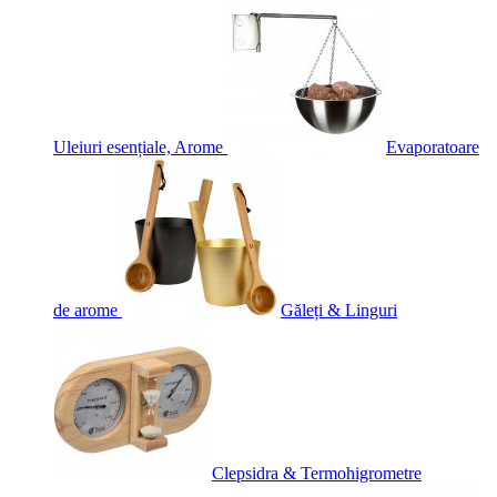
Uleiuri esențiale, Arome
Evaporatoare
de arome
Găleți & Linguri
Clepsidra & Termohigrometre