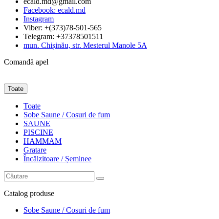
ecald.md@gmail.com
Facebook: ecald.md
Instagram
Viber: +(373)78-501-565
Telegram: +37378501511
mun. Chișinău, str. Mesterul Manole 5A
Comandă apel
Toate
Toate
Sobe Saune / Cosuri de fum
SAUNE
PISCINE
HAMMAM
Gratare
Încălzitoare / Șeminee
Catalog
produse
Sobe Saune / Cosuri de fum