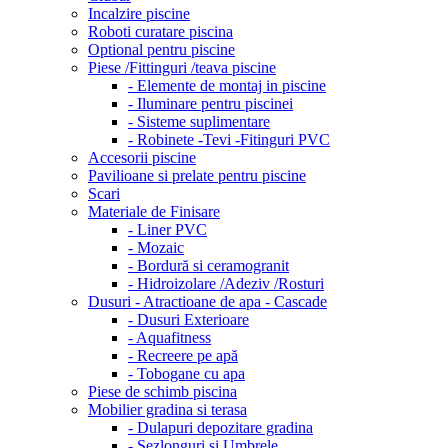
Incalzire piscine
Roboti curatare piscina
Optional pentru piscine
Piese /Fittinguri /teava piscine
- Elemente de montaj in piscine
- Iluminare pentru piscinei
- Sisteme suplimentare
- Robinete -Tevi -Fitinguri PVC
Accesorii piscine
Pavilioane si prelate pentru piscine
Scari
Materiale de Finisare
- Liner PVC
- Mozaic
- Bordură si ceramogranit
- Hidroizolare /Adeziv /Rosturi
Dusuri - Atractioane de apa - Cascade
- Dusuri Exterioare
- Aquafitness
- Recreere pe apă
- Tobogane cu apa
Piese de schimb piscina
Mobilier gradina si terasa
- Dulapuri depozitare gradina
- Sezlonguri si Umbrele