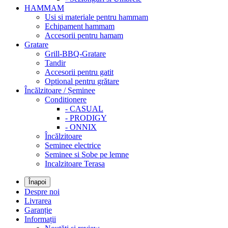
HAMMAM
Usi si materiale pentru hammam
Echipament hammam
Accesorii pentru hamam
Gratare
Grill-BBQ-Gratare
Tandir
Accesorii pentru gatit
Optional pentru grătare
Încălzitoare / Șeminee
Conditionere
- CASUAL
- PRODIGY
- ONNIX
Încălzitoare
Seminee electrice
Seminee si Sobe pe lemne
Incalzitoare Terasa
Înapoi
Despre noi
Livrarea
Garanție
Informații