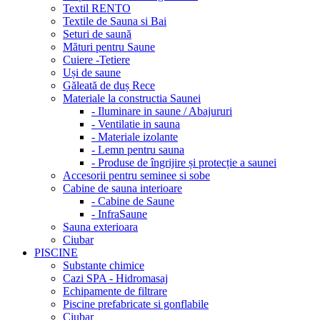
Textil RENTO
Textile de Sauna si Bai
Seturi de saună
Mături pentru Saune
Cuiere -Tetiere
Uși de saune
Găleată de duș Rece
Materiale la constructia Saunei
- Iluminare in saune / Abajururi
- Ventilatie in sauna
- Materiale izolante
- Lemn pentru sauna
- Produse de îngrijire și protecție a saunei
Accesorii pentru seminee si sobe
Cabine de sauna interioare
- Cabine de Saune
- InfraSaune
Sauna exterioara
Ciubar
PISCINE
Substante chimice
Cazi SPA - Hidromasaj
Echipamente de filtrare
Piscine prefabricate si gonflabile
Ciubar