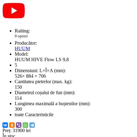
Raiting:
0 opinii
Producător:
HUUM
Model:
HUUM HIVE Flow LS 9,8
5
Dimensiuni: L×Î×A (mm):
526× 884 × 706
Cantitatea pietrelor (max. kg):
150
Diametrul coșului de fun (mm):
114
Lungimea maximală a buștenilor (mm):
300
toate Caracteristicile
Preț:
31900 lei
În stoc