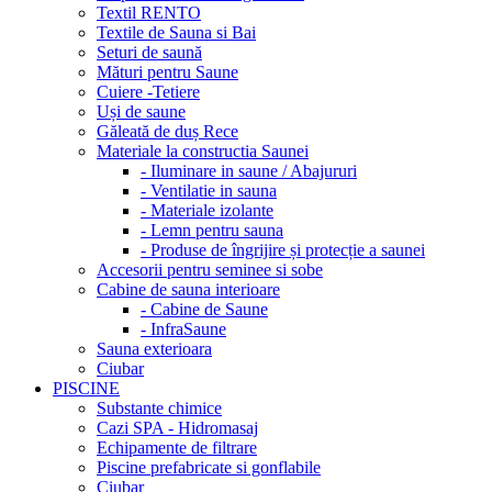
Textil RENTO
Textile de Sauna si Bai
Seturi de saună
Mături pentru Saune
Cuiere -Tetiere
Uși de saune
Găleată de duș Rece
Materiale la constructia Saunei
- Iluminare in saune / Abajururi
- Ventilatie in sauna
- Materiale izolante
- Lemn pentru sauna
- Produse de îngrijire și protecție a saunei
Accesorii pentru seminee si sobe
Cabine de sauna interioare
- Cabine de Saune
- InfraSaune
Sauna exterioara
Ciubar
PISCINE
Substante chimice
Cazi SPA - Hidromasaj
Echipamente de filtrare
Piscine prefabricate si gonflabile
Ciubar