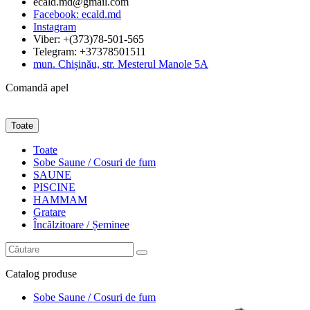
ecald.md@gmail.com
Facebook: ecald.md
Instagram
Viber: +(373)78-501-565
Telegram: +37378501511
mun. Chișinău, str. Mesterul Manole 5A
Comandă apel
Toate
Toate
Sobe Saune / Cosuri de fum
SAUNE
PISCINE
HAMMAM
Gratare
Încălzitoare / Șeminee
Catalog
produse
Sobe Saune / Cosuri de fum