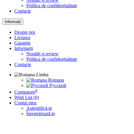
Noutăți și review
Politica de confidențialitate
Contacte
Informații
Despre noi
Livrarea
Garanție
Informații
Noutăți și review
Politica de confidențialitate
Contacte
Limba
Romana
Русский
0
Comparare
Wish List (0)
Contul meu
Autentifică-te
Înregistrează-te