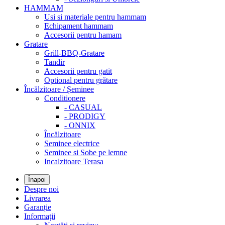
HAMMAM
Usi si materiale pentru hammam
Echipament hammam
Accesorii pentru hamam
Gratare
Grill-BBQ-Gratare
Tandir
Accesorii pentru gatit
Optional pentru grătare
Încălzitoare / Șeminee
Conditionere
- CASUAL
- PRODIGY
- ONNIX
Încălzitoare
Seminee electrice
Seminee si Sobe pe lemne
Incalzitoare Terasa
Înapoi
Despre noi
Livrarea
Garanție
Informații