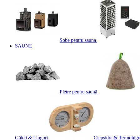
Sobe pentru sauna
SAUNE
Pietre pentru saună
Găleți & Linguri
Clepsidra & Termohigr