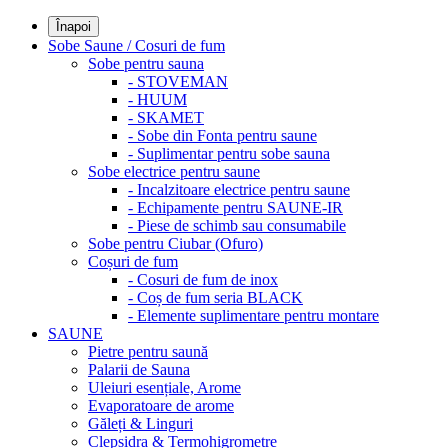
Înapoi
Sobe Saune / Cosuri de fum
Sobe pentru sauna
- STOVEMAN
- HUUM
- SKAMET
- Sobe din Fonta pentru saune
- Suplimentar pentru sobe sauna
Sobe electrice pentru saune
- Incalzitoare electrice pentru saune
- Echipamente pentru SAUNE-IR
- Piese de schimb sau consumabile
Sobe pentru Ciubar (Ofuro)
Coșuri de fum
- Cosuri de fum de inox
- Coș de fum seria BLACK
- Elemente suplimentare pentru montare
SAUNE
Pietre pentru saună
Palarii de Sauna
Uleiuri esențiale, Arome
Evaporatoare de arome
Găleți & Linguri
Clepsidra & Termohigrometre