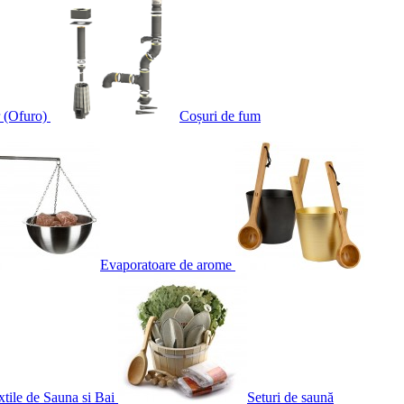
 (Ofuro)
Coșuri de fum
Evaporatoare de arome
xtile de Sauna si Bai
Seturi de saună