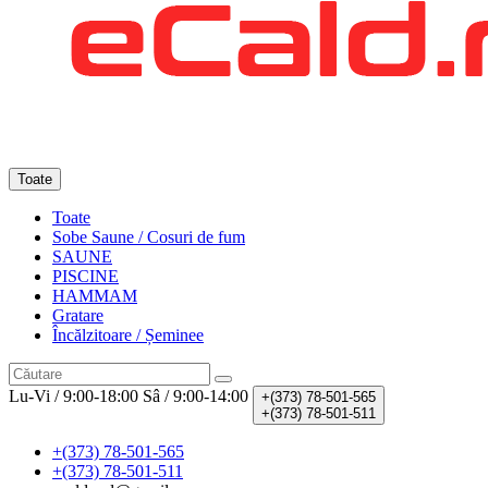
Toate
Toate
Sobe Saune / Cosuri de fum
SAUNE
PISCINE
HAMMAM
Gratare
Încălzitoare / Șeminee
Lu-Vi / 9:00-18:00
Sâ / 9:00-14:00
+(373)
78-501-565
+(373)
78-501-511
+(373) 78-501-565
+(373) 78-501-511