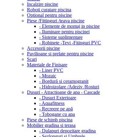
Incalzire piscine
Roboti curatare piscina
Optional pentru piscine
Piese /Fittinguri /teava piscine
- Elemente de montaj in piscine
- Iluminare pentru piscinei
- Sisteme suplimentare
- Robinete -Tevi -Fitinguri PVC
Accesorii piscine
Pavilioane si prelate pentru piscine
Scari
Materiale de Finisare
- Liner PVC
- Mozaic
- Bordură si ceramogranit
- Hidroizolare /Adeziv /Rosturi
Dusuri - Atractioane de apa - Cascade
- Dusuri Exterioare
- Aquafitness
- Recreere pe apă
- Tobogane cu apa
Piese de schimb piscina
Mobilier gradina si terasa
- Dulapuri depozitare gradina
- Sezlonguri si Umbrele