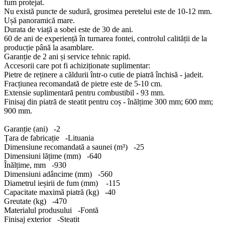
fum protejat.
Nu există puncte de sudură, grosimea peretelui este de 10-12 mm.
Ușă panoramică mare.
Durata de viață a sobei este de 30 de ani.
60 de ani de experiență în turnarea fontei, controlul calității de la
producție până la asamblare.
Garanție de 2 ani și service tehnic rapid.
Accesorii care pot fi achiziționate suplimentar:
Pietre de reținere a căldurii într-o cutie de piatră închisă - jadeit.
Fracțiunea recomandată de pietre este de 5-10 cm.
Extensie suplimentară pentru combustibil - 93 mm.
Finisaj din piatră de steatit pentru coș - înălțime 300 mm; 600 mm;
900 mm.
Garanție (ani) -2
Țara de fabricație -Lituania
Dimensiune recomandată a saunei (m³) -25
Dimensiuni lățime (mm) -640
Înălțime, mm -930
Dimensiuni adâncime (mm) -560
Diametrul ieșirii de fum (mm) -115
Capacitate maximă piatră (kg) -40
Greutate (kg) -470
Materialul produsului -Fontă
Finisaj exterior -Steatit