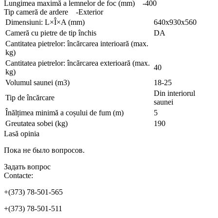
Lungimea maximă a lemnelor de foc (mm) -400
Tip cameră de ardere -Exterior
Dimensiuni: L×Î×A (mm)
640x930x560
Cameră cu pietre de tip închis
DA
Cantitatea pietrelor: încărcarea interioară (max.
kg)
Cantitatea pietrelor: încărcarea exterioară (max.
40
kg)
Volumul saunei (m3)
18-25
Din interiorul
Tip de încărcare
saunei
Înălțimea minimă a coșului de fum (m)
5
Greutatea sobei (kg)
190
Lasă opinia
Пока не было вопросов.
Задать вопрос
Contacte:
+(373) 78-501-565
+(373) 78-501-511