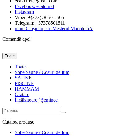
ecald.md@gmail.com
Facebook: ecald.md
Instagram
Viber: +(373)78-501-565
Telegram: +37378501511
mun. Chișinău, str. Mesterul Manole 5A
Comandă apel
Toate
Toate
Sobe Saune / Cosuri de fum
SAUNE
PISCINE
HAMMAM
Gratare
Încălzitoare / Șeminee
Catalog
produse
Sobe Saune / Cosuri de fum