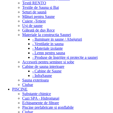
Textil RENTO
Textile de Sauna si Bai
Seturi de saună
Mături pentru Saune
Cuiere -Tetiere
Uși de saune
Găleată de duș Rece
Materiale la constructia Saunei
- Iluminare in saune / Abajururi
- Ventilatie in sauna
- Materiale izolante
- Lemn pentru sauna
- Produse de îngrijire și protecție a saunei
Accesorii pentru seminee si sobe
Cabine de sauna interioare
- Cabine de Saune
- InfraSaune
Sauna exterioara
Ciubar
PISCINE
Substante chimice
Cazi SPA - Hidromasaj
Echipamente de filtrare
Piscine prefabricate si gonflabile
Ciubar