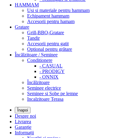
HAMMAM
Usi si materiale pentru hammam
Echipament hammam
Accesorii pentru hamam
Gratare
Grill-BBQ-Gratare
Tandir
Accesorii pentru gatit
Optional pentru grătare
Încălzitoare / Șeminee
Conditionere
- CASUAL
- PRODIGY
- ONNIX
Încălzitoare
Seminee electrice
Seminee si Sobe pe lemne
Incalzitoare Terasa
Înapoi
Despre noi
Livrarea
Garanție
Informații