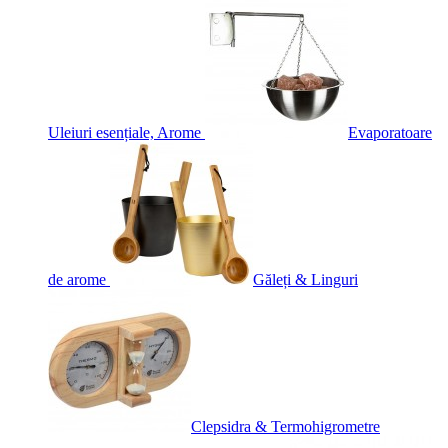
Uleiuri esențiale, Arome
Evaporatoare
de arome
Găleți & Linguri
Clepsidra & Termohigrometre