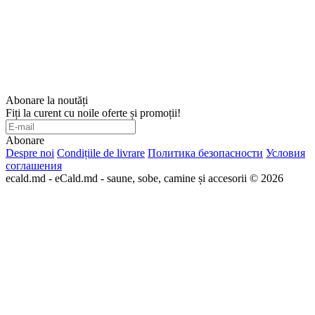
Abonare la noutăți
Fiți la curent cu noile oferte și promoții!
Abonare
Despre noi
Condițiile de livrare
Политика безопасности
Условия
соглашения
ecald.md - eCald.md - saune, sobe, camine și accesorii © 2026