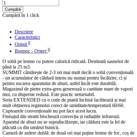
Cumpără
Cumpără în 1 click
Descriere
Caracteristici
0
Opinii
0
Вопрос - Ответ
O sobă pe lemne cu putere calorică ridicată. Destinată saunelor de
până la 25 m3.
SUMMIT cântărește de 2-3 ori mai mult decât o sobă convențională
- un acumulator de căldură imens nu numai pentru încălzire, ci și
pentru uscarea aparatului de aburi, astfel încât este durabilă.
Magazinul de pietre extra-greu generează o cantitate mare de vapori
moi, cu dispersie redusă. Este practic neturnabil.
Seria EXTENDED cu o cutie de piatră închisă facilitează și mai
mult obținerea regimului corect de umiditate/temperatură 60/60.
Cuptoarele convenționale nu pot face acest lucru.
Finisajul din steatit blochează convecția și radiațiile infraroșii.
Aparatul de aburi nu se supraîncălzește, iar căldura este la fel de
plăcută ca din umărul bunicii.
Cameră de ardere dublă: de două ori mai puține lemne de foc, coș de