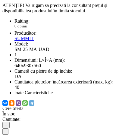
ATENȚIE! Va rugam sa precizati la consultant prețul și
disponibilitatea produsului în limita stocului.
Raiting:
0 opinii
Producător:
SUMMIT
Model:
SM-25-MA-UAD
1
Dimensiuni: L×Î×A (mm):
640x930x560
Cameră cu pietre de tip închis:
DA
Cantitatea pietrelor: încărcarea exterioară (max. kg):
40
toate Caracteristicile
Cere oferta
În stoc
Cantitate:
+
-