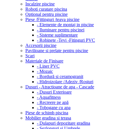
Incalzire piscine
Roboti curatare piscina
Optional pentru piscine
Piese /Fittinguri /teava piscine
- Elemente de montaj in piscine
- Iluminare pentru piscinei
- Sisteme suplimentare
- Robinete -Tevi -Fitinguri PVC
Accesorii piscine
Pavilioane si prelate pentru piscine
Scari
Materiale de Finisare
- Liner PVC
- Mozaic
- Bordură si ceramogranit
- Hidroizolare /Adeziv /Rosturi
Dusuri - Atractioane de apa - Cascade
- Dusuri Exterioare
- Aquafitness
- Recreere pe apă
- Tobogane cu apa
Piese de schimb piscina
Mobilier gradina si terasa
- Dulapuri depozitare gradina
- Sezlonguri si Umbrele