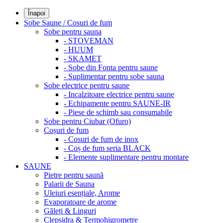
Înapoi
Sobe Saune / Cosuri de fum
Sobe pentru sauna
- STOVEMAN
- HUUM
- SKAMET
- Sobe din Fonta pentru saune
- Suplimentar pentru sobe sauna
Sobe electrice pentru saune
- Incalzitoare electrice pentru saune
- Echipamente pentru SAUNE-IR
- Piese de schimb sau consumabile
Sobe pentru Ciubar (Ofuro)
Coșuri de fum
- Cosuri de fum de inox
- Coș de fum seria BLACK
- Elemente suplimentare pentru montare
SAUNE
Pietre pentru saună
Palarii de Sauna
Uleiuri esențiale, Arome
Evaporatoare de arome
Găleți & Linguri
Clepsidra & Termohigrometre