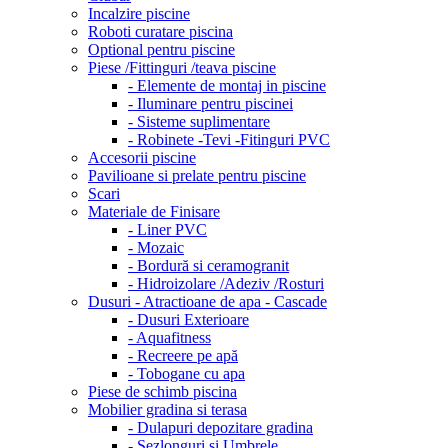
Incalzire piscine
Roboti curatare piscina
Optional pentru piscine
Piese /Fittinguri /teava piscine
- Elemente de montaj in piscine
- Iluminare pentru piscinei
- Sisteme suplimentare
- Robinete -Tevi -Fitinguri PVC
Accesorii piscine
Pavilioane si prelate pentru piscine
Scari
Materiale de Finisare
- Liner PVC
- Mozaic
- Bordură si ceramogranit
- Hidroizolare /Adeziv /Rosturi
Dusuri - Atractioane de apa - Cascade
- Dusuri Exterioare
- Aquafitness
- Recreere pe apă
- Tobogane cu apa
Piese de schimb piscina
Mobilier gradina si terasa
- Dulapuri depozitare gradina
- Sezlonguri si Umbrele