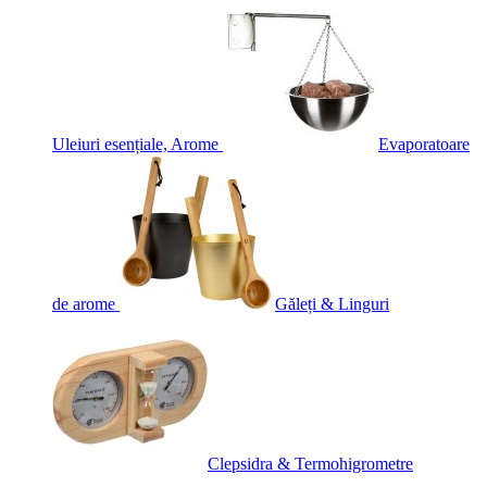
Uleiuri esențiale, Arome
Evaporatoare
de arome
Găleți & Linguri
Clepsidra & Termohigrometre