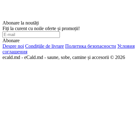
Abonare la noutăți
Fiți la curent cu noile oferte și promoții!
Abonare
Despre noi
Condițiile de livrare
Политика безопасности
Условия
соглашения
ecald.md - eCald.md - saune, sobe, camine și accesorii © 2026