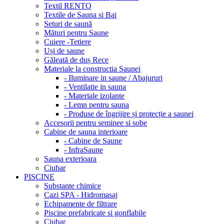
Textil RENTO
Textile de Sauna si Bai
Seturi de saună
Mături pentru Saune
Cuiere -Tetiere
Uși de saune
Găleată de duș Rece
Materiale la constructia Saunei
- Iluminare in saune / Abajururi
- Ventilatie in sauna
- Materiale izolante
- Lemn pentru sauna
- Produse de îngrijire și protecție a saunei
Accesorii pentru seminee si sobe
Cabine de sauna interioare
- Cabine de Saune
- InfraSaune
Sauna exterioara
Ciubar
PISCINE
Substante chimice
Cazi SPA - Hidromasaj
Echipamente de filtrare
Piscine prefabricate si gonflabile
Ciubar