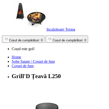
Incalzitoare Terasa
Coșul
de cumpărături
: 0
Coșul
de cumpărături
: 0
Coșul este gol!
Home
Sobe Saune / Cosuri de fum
Coșuri de fum
Grill'D Țeavă L250