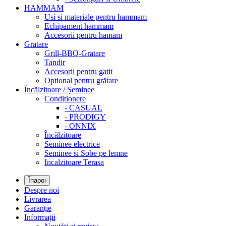
HAMMAM
Usi si materiale pentru hammam
Echipament hammam
Accesorii pentru hamam
Gratare
Grill-BBQ-Gratare
Tandir
Accesorii pentru gatit
Optional pentru grătare
Încălzitoare / Șeminee
Conditionere
- CASUAL
- PRODIGY
- ONNIX
Încălzitoare
Seminee electrice
Seminee si Sobe pe lemne
Incalzitoare Terasa
Înapoi
Despre noi
Livrarea
Garanție
Informații