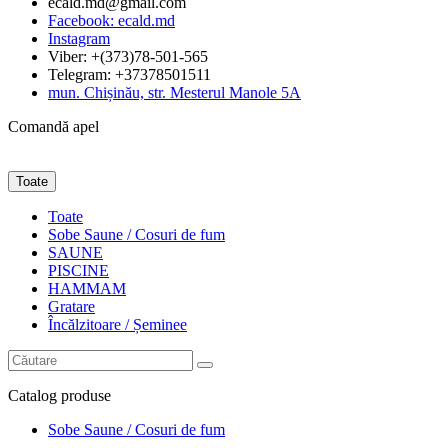
ecald.md@gmail.com
Facebook: ecald.md
Instagram
Viber: +(373)78-501-565
Telegram: +37378501511
mun. Chișinău, str. Mesterul Manole 5A
Comandă apel
Toate
Toate
Sobe Saune / Cosuri de fum
SAUNE
PISCINE
HAMMAM
Gratare
Încălzitoare / Șeminee
Catalog
produse
Sobe Saune / Cosuri de fum