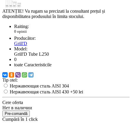
ATENȚIE! Va rugam sa precizati la consultant prețul și
disponibilitatea produsului în limita stocului.
Raiting:
0 opinii
Producător:
Grill'D
Model:
Grill'D Tube L250
0
toate Caracteristicile
Tip otel:
Нержавеющая сталь AISI 304
Нержавеющая сталь AISI 430
+50 lei
Cere oferta
Нет в наличии
Pre-comandă
Cumpără în 1 click