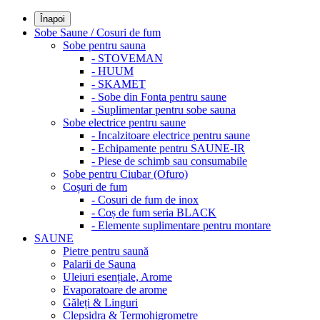
Înapoi
Sobe Saune / Cosuri de fum
Sobe pentru sauna
- STOVEMAN
- HUUM
- SKAMET
- Sobe din Fonta pentru saune
- Suplimentar pentru sobe sauna
Sobe electrice pentru saune
- Incalzitoare electrice pentru saune
- Echipamente pentru SAUNE-IR
- Piese de schimb sau consumabile
Sobe pentru Ciubar (Ofuro)
Coșuri de fum
- Cosuri de fum de inox
- Coș de fum seria BLACK
- Elemente suplimentare pentru montare
SAUNE
Pietre pentru saună
Palarii de Sauna
Uleiuri esențiale, Arome
Evaporatoare de arome
Găleți & Linguri
Clepsidra & Termohigrometre