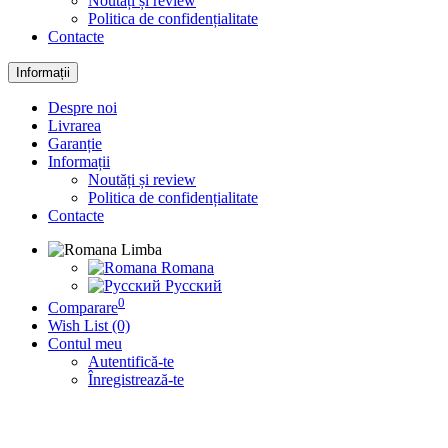
Noutăți și review
Politica de confidențialitate
Contacte
Informații
Despre noi
Livrarea
Garanție
Informații
Noutăți și review
Politica de confidențialitate
Contacte
Limba
Romana
Русский
0
Comparare
Wish List (0)
Contul meu
Autentifică-te
Înregistrează-te