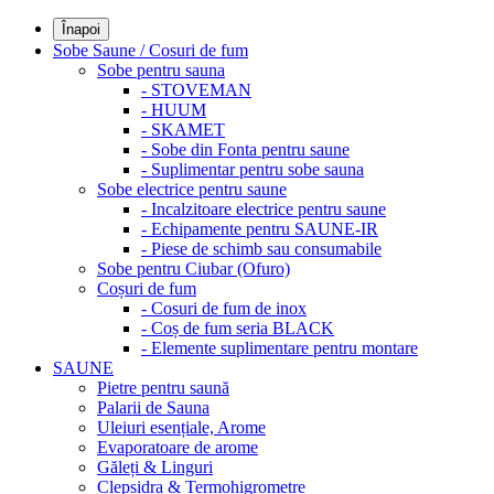
Înapoi
Sobe Saune / Cosuri de fum
Sobe pentru sauna
- STOVEMAN
- HUUM
- SKAMET
- Sobe din Fonta pentru saune
- Suplimentar pentru sobe sauna
Sobe electrice pentru saune
- Incalzitoare electrice pentru saune
- Echipamente pentru SAUNE-IR
- Piese de schimb sau consumabile
Sobe pentru Ciubar (Ofuro)
Coșuri de fum
- Cosuri de fum de inox
- Coș de fum seria BLACK
- Elemente suplimentare pentru montare
SAUNE
Pietre pentru saună
Palarii de Sauna
Uleiuri esențiale, Arome
Evaporatoare de arome
Găleți & Linguri
Clepsidra & Termohigrometre