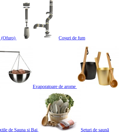
 (Ofuro)
Coșuri de fum
Evaporatoare de arome
xtile de Sauna si Bai
Seturi de saună