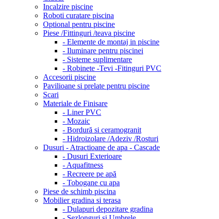
Incalzire piscine
Roboti curatare piscina
Optional pentru piscine
Piese /Fittinguri /teava piscine
- Elemente de montaj in piscine
- Iluminare pentru piscinei
- Sisteme suplimentare
- Robinete -Tevi -Fitinguri PVC
Accesorii piscine
Pavilioane si prelate pentru piscine
Scari
Materiale de Finisare
- Liner PVC
- Mozaic
- Bordură si ceramogranit
- Hidroizolare /Adeziv /Rosturi
Dusuri - Atractioane de apa - Cascade
- Dusuri Exterioare
- Aquafitness
- Recreere pe apă
- Tobogane cu apa
Piese de schimb piscina
Mobilier gradina si terasa
- Dulapuri depozitare gradina
- Sezlonguri si Umbrele