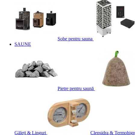
Sobe pentru sauna
SAUNE
Pietre pentru saună
Găleți & Linguri
Clepsidra & Termohigr