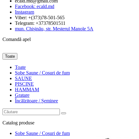
ecald.md@gmail.com
Facebook: ecald.md
Instagram
Viber: +(373)78-501-565
Telegram: +37378501511
mun. Chișinău, str. Mesterul Manole 5A
Comandă apel
Toate
Toate
Sobe Saune / Cosuri de fum
SAUNE
PISCINE
HAMMAM
Gratare
Încălzitoare / Șeminee
Catalog
produse
Sobe Saune / Cosuri de fum