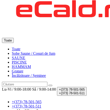
Toate
Toate
Sobe Saune / Cosuri de fum
SAUNE
PISCINE
HAMMAM
Gratare
Încălzitoare / Șeminee
Lu-Vi / 9:00-18:00
Sâ / 9:00-14:00
+(373)
78-501-565
+(373)
78-501-511
+(373) 78-501-565
+(373) 78-501-511