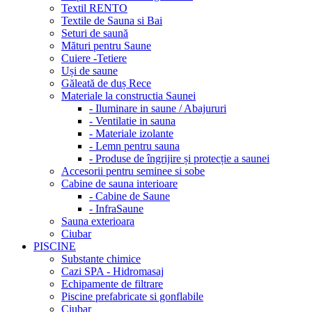
Textil RENTO
Textile de Sauna si Bai
Seturi de saună
Mături pentru Saune
Cuiere -Tetiere
Uși de saune
Găleată de duș Rece
Materiale la constructia Saunei
- Iluminare in saune / Abajururi
- Ventilatie in sauna
- Materiale izolante
- Lemn pentru sauna
- Produse de îngrijire și protecție a saunei
Accesorii pentru seminee si sobe
Cabine de sauna interioare
- Cabine de Saune
- InfraSaune
Sauna exterioara
Ciubar
PISCINE
Substante chimice
Cazi SPA - Hidromasaj
Echipamente de filtrare
Piscine prefabricate si gonflabile
Ciubar