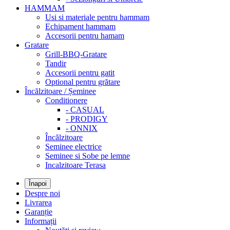
HAMMAM
Usi si materiale pentru hammam
Echipament hammam
Accesorii pentru hamam
Gratare
Grill-BBQ-Gratare
Tandir
Accesorii pentru gatit
Optional pentru grătare
Încălzitoare / Șeminee
Conditionere
- CASUAL
- PRODIGY
- ONNIX
Încălzitoare
Seminee electrice
Seminee si Sobe pe lemne
Incalzitoare Terasa
Înapoi
Despre noi
Livrarea
Garanție
Informații