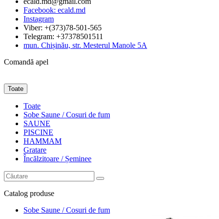
ecald.md@gmail.com
Facebook: ecald.md
Instagram
Viber: +(373)78-501-565
Telegram: +37378501511
mun. Chișinău, str. Mesterul Manole 5A
Comandă apel
Toate
Toate
Sobe Saune / Cosuri de fum
SAUNE
PISCINE
HAMMAM
Gratare
Încălzitoare / Șeminee
Catalog
produse
Sobe Saune / Cosuri de fum