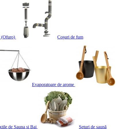
 (Ofuro)
Coșuri de fum
Evaporatoare de arome
xtile de Sauna si Bai
Seturi de saună