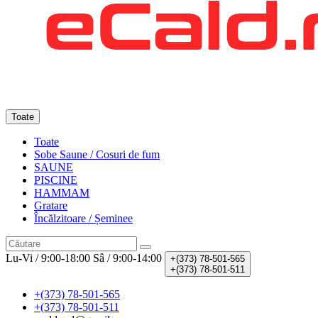
Toate
Toate
Sobe Saune / Cosuri de fum
SAUNE
PISCINE
HAMMAM
Gratare
Încălzitoare / Șeminee
Lu-Vi / 9:00-18:00
Sâ / 9:00-14:00
+(373)
78-501-565
+(373)
78-501-511
+(373) 78-501-565
+(373) 78-501-511