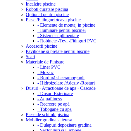
Incalzire piscine
Roboti curatare piscina
Optional pentru piscine
Piese /Fittinguri /teava piscine
- Elemente de montaj in piscine
- Iluminare pentru piscinei
- Sisteme suplimentare
- Robinete -Tevi -Fitinguri PVC
Accesorii piscine
Pavilioane si prelate pentru piscine
Scari
Materiale de Finisare
- Liner PVC
- Mozaic
- Bordură si ceramogranit
- Hidroizolare /Adeziv /Rosturi
Dusuri - Atractioane de apa - Cascade
- Dusuri Exterioare
- Aquafitness
- Recreere pe apă
- Tobogane cu apa
Piese de schimb piscina
Mobilier gradina si terasa
- Dulapuri depozitare gradina
- Sezlonguri si Umbrele