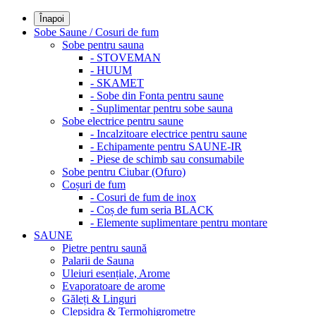
Înapoi
Sobe Saune / Cosuri de fum
Sobe pentru sauna
- STOVEMAN
- HUUM
- SKAMET
- Sobe din Fonta pentru saune
- Suplimentar pentru sobe sauna
Sobe electrice pentru saune
- Incalzitoare electrice pentru saune
- Echipamente pentru SAUNE-IR
- Piese de schimb sau consumabile
Sobe pentru Ciubar (Ofuro)
Coșuri de fum
- Cosuri de fum de inox
- Coș de fum seria BLACK
- Elemente suplimentare pentru montare
SAUNE
Pietre pentru saună
Palarii de Sauna
Uleiuri esențiale, Arome
Evaporatoare de arome
Găleți & Linguri
Clepsidra & Termohigrometre