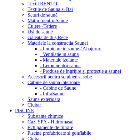
Textil RENTO
Textile de Sauna si Bai
Seturi de saună
Mături pentru Saune
Cuiere -Tetiere
Uși de saune
Găleată de duș Rece
Materiale la constructia Saunei
- Iluminare in saune / Abajururi
- Ventilatie in sauna
- Materiale izolante
- Lemn pentru sauna
- Produse de îngrijire și protecție a saunei
Accesorii pentru seminee si sobe
Cabine de sauna interioare
- Cabine de Saune
- InfraSaune
Sauna exterioara
Ciubar
PISCINE
Substante chimice
Cazi SPA - Hidromasaj
Echipamente de filtrare
Piscine prefabricate si gonflabile
Ciubar