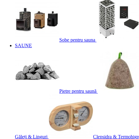
Sobe pentru sauna
SAUNE
Pietre pentru saună
Găleți & Linguri
Clepsidra & Termohigr