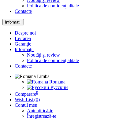
Noutăți și review
Politica de confidențialitate
Contacte
Informații
Despre noi
Livrarea
Garanție
Informații
Noutăți și review
Politica de confidențialitate
Contacte
Limba
Romana
Русский
0
Comparare
Wish List (0)
Contul meu
Autentifică-te
Înregistrează-te