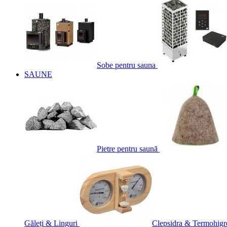
Sobe pentru sauna
SAUNE
Pietre pentru saună
Găleți & Linguri
Clepsidra & Termohigr