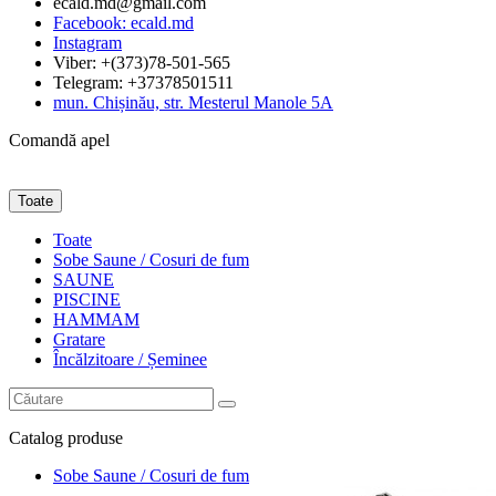
ecald.md@gmail.com
Facebook: ecald.md
Instagram
Viber: +(373)78-501-565
Telegram: +37378501511
mun. Chișinău, str. Mesterul Manole 5A
Comandă apel
Toate
Toate
Sobe Saune / Cosuri de fum
SAUNE
PISCINE
HAMMAM
Gratare
Încălzitoare / Șeminee
Catalog
produse
Sobe Saune / Cosuri de fum