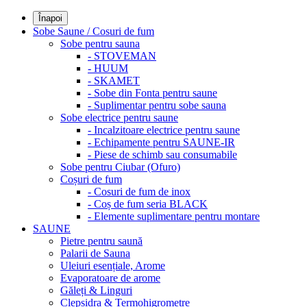
Înapoi
Sobe Saune / Cosuri de fum
Sobe pentru sauna
- STOVEMAN
- HUUM
- SKAMET
- Sobe din Fonta pentru saune
- Suplimentar pentru sobe sauna
Sobe electrice pentru saune
- Incalzitoare electrice pentru saune
- Echipamente pentru SAUNE-IR
- Piese de schimb sau consumabile
Sobe pentru Ciubar (Ofuro)
Coșuri de fum
- Cosuri de fum de inox
- Coș de fum seria BLACK
- Elemente suplimentare pentru montare
SAUNE
Pietre pentru saună
Palarii de Sauna
Uleiuri esențiale, Arome
Evaporatoare de arome
Găleți & Linguri
Clepsidra & Termohigrometre