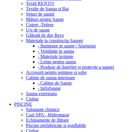
Textil RENTO
Textile de Sauna si Bai
Seturi de saună
Mături pentru Saune
Cuiere -Tetiere
Uși de saune
Găleată de duș Rece
Materiale la constructia Saunei
- Iluminare in saune / Abajururi
- Ventilatie in sauna
- Materiale izolante
- Lemn pentru sauna
- Produse de îngrijire și protecție a saunei
Accesorii pentru seminee si sobe
Cabine de sauna interioare
- Cabine de Saune
- InfraSaune
Sauna exterioara
Ciubar
PISCINE
Substante chimice
Cazi SPA - Hidromasaj
Echipamente de filtrare
Piscine prefabricate si gonflabile
Ciubar