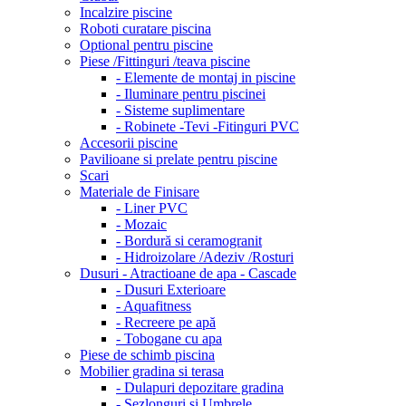
Incalzire piscine
Roboti curatare piscina
Optional pentru piscine
Piese /Fittinguri /teava piscine
- Elemente de montaj in piscine
- Iluminare pentru piscinei
- Sisteme suplimentare
- Robinete -Tevi -Fitinguri PVC
Accesorii piscine
Pavilioane si prelate pentru piscine
Scari
Materiale de Finisare
- Liner PVC
- Mozaic
- Bordură si ceramogranit
- Hidroizolare /Adeziv /Rosturi
Dusuri - Atractioane de apa - Cascade
- Dusuri Exterioare
- Aquafitness
- Recreere pe apă
- Tobogane cu apa
Piese de schimb piscina
Mobilier gradina si terasa
- Dulapuri depozitare gradina
- Sezlonguri si Umbrele