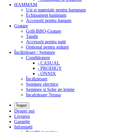
HAMMAM
Usi si materiale pentru hammam
Echipament hammam
Accesorii pentru hamam
Gratare
Grill-BBQ-Gratare
Tandir
Accesorii pentru gatit
Optional pentru grătare
Încălzitoare / Șeminee
Conditionere
- CASUAL
- PRODIGY
- ONNIX
Încălzitoare
Seminee electrice
Seminee si Sobe pe lemne
Incalzitoare Terasa
Înapoi
Despre noi
Livrarea
Garanție
Informații