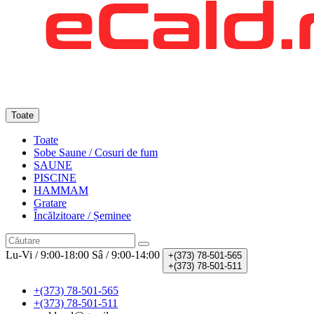
Toate
Toate
Sobe Saune / Cosuri de fum
SAUNE
PISCINE
HAMMAM
Gratare
Încălzitoare / Șeminee
Lu-Vi / 9:00-18:00
Sâ / 9:00-14:00
+(373)
78-501-565
+(373)
78-501-511
+(373) 78-501-565
+(373) 78-501-511