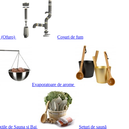
 (Ofuro)
Coșuri de fum
Evaporatoare de arome
xtile de Sauna si Bai
Seturi de saună