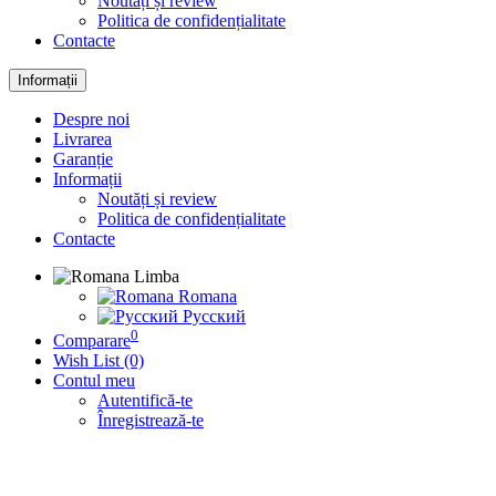
Noutăți și review
Politica de confidențialitate
Contacte
Informații
Despre noi
Livrarea
Garanție
Informații
Noutăți și review
Politica de confidențialitate
Contacte
Limba
Romana
Русский
0
Comparare
Wish List (0)
Contul meu
Autentifică-te
Înregistrează-te