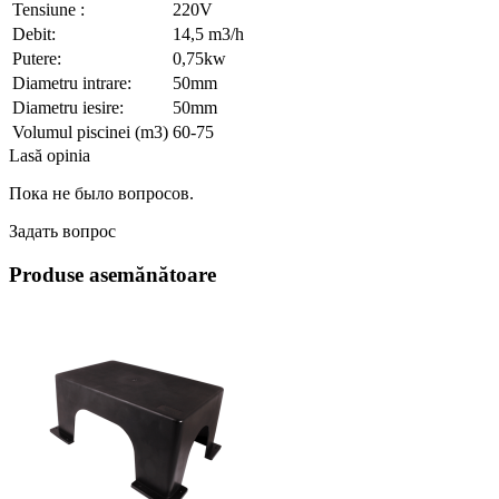
Tensiune :
220V
Debit:
14,5 m3/h
Putere:
0,75kw
Diametru intrare:
50mm
Diametru iesire:
50mm
Volumul piscinei (m3)
60-75
Lasă opinia
Пока не было вопросов.
Задать вопрос
Produse asemănătoare