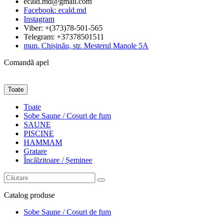
ecald.md@gmail.com
Facebook: ecald.md
Instagram
Viber: +(373)78-501-565
Telegram: +37378501511
mun. Chișinău, str. Mesterul Manole 5A
Comandă apel
Toate
Toate
Sobe Saune / Cosuri de fum
SAUNE
PISCINE
HAMMAM
Gratare
Încălzitoare / Șeminee
Catalog
produse
Sobe Saune / Cosuri de fum