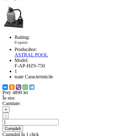
Raiting:
0 opinii
Producător:
ASTRAL POOL
Model:
F-AP-HZS-750
1
toate Caracteristicile
Preț:
4890 lei
În stoc
Cantitate:
+
-
Cumpără
Cumpără în 1 click