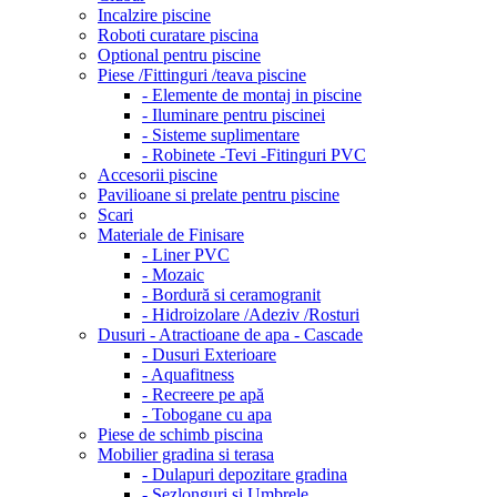
Incalzire piscine
Roboti curatare piscina
Optional pentru piscine
Piese /Fittinguri /teava piscine
- Elemente de montaj in piscine
- Iluminare pentru piscinei
- Sisteme suplimentare
- Robinete -Tevi -Fitinguri PVC
Accesorii piscine
Pavilioane si prelate pentru piscine
Scari
Materiale de Finisare
- Liner PVC
- Mozaic
- Bordură si ceramogranit
- Hidroizolare /Adeziv /Rosturi
Dusuri - Atractioane de apa - Cascade
- Dusuri Exterioare
- Aquafitness
- Recreere pe apă
- Tobogane cu apa
Piese de schimb piscina
Mobilier gradina si terasa
- Dulapuri depozitare gradina
- Sezlonguri si Umbrele