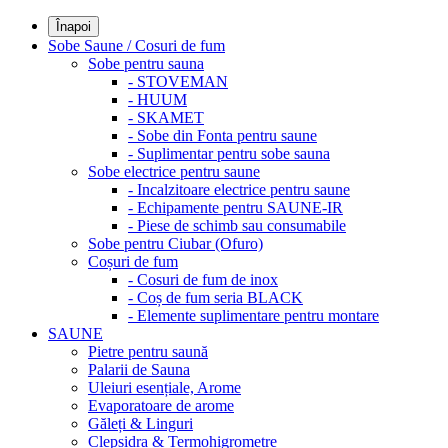
Înapoi
Sobe Saune / Cosuri de fum
Sobe pentru sauna
- STOVEMAN
- HUUM
- SKAMET
- Sobe din Fonta pentru saune
- Suplimentar pentru sobe sauna
Sobe electrice pentru saune
- Incalzitoare electrice pentru saune
- Echipamente pentru SAUNE-IR
- Piese de schimb sau consumabile
Sobe pentru Ciubar (Ofuro)
Coșuri de fum
- Cosuri de fum de inox
- Coș de fum seria BLACK
- Elemente suplimentare pentru montare
SAUNE
Pietre pentru saună
Palarii de Sauna
Uleiuri esențiale, Arome
Evaporatoare de arome
Găleți & Linguri
Clepsidra & Termohigrometre