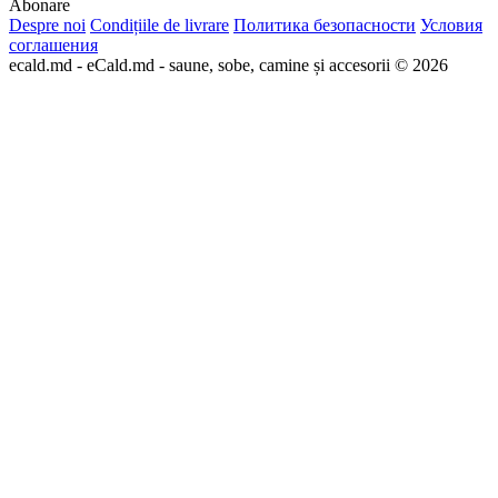
Abonare
Despre noi
Condițiile de livrare
Политика безопасности
Условия
соглашения
ecald.md - eCald.md - saune, sobe, camine și accesorii © 2026