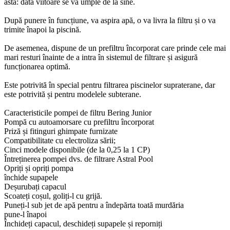
asta: data viitoare se va umple de la sine.
După punere în funcțiune, va aspira apă, o va livra la filtru și o va
trimite înapoi la piscină.
De asemenea, dispune de un prefiltru încorporat care prinde cele mai
mari resturi înainte de a intra în sistemul de filtrare și asigură
funcționarea optimă.
Este potrivită în special pentru filtrarea piscinelor supraterane, dar
este potrivită și pentru modelele subterane.
Caracteristicile pompei de filtru Bering Junior
Pompă cu autoamorsare cu prefiltru încorporat
Priză și fitinguri ghimpate furnizate
Compatibilitate cu electroliza sării;
Cinci modele disponibile (de la 0,25 la 1 CP)
Întreținerea pompei dvs. de filtrare Astral Pool
Opriți și opriți pompa
închide supapele
Deșurubați capacul
Scoateți coșul, goliți-l cu grijă.
Puneți-l sub jet de apă pentru a îndepărta toată murdăria
pune-l înapoi
Închideți capacul, deschideți supapele și reporniți