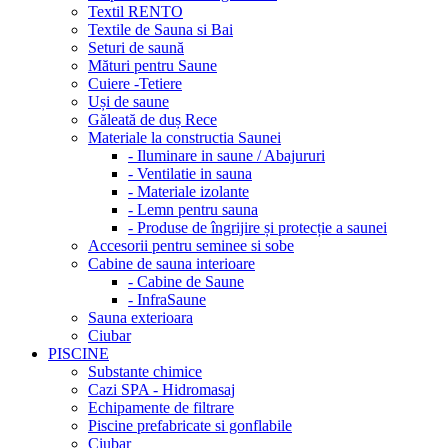
Textil RENTO
Textile de Sauna si Bai
Seturi de saună
Mături pentru Saune
Cuiere -Tetiere
Uși de saune
Găleată de duș Rece
Materiale la constructia Saunei
- Iluminare in saune / Abajururi
- Ventilatie in sauna
- Materiale izolante
- Lemn pentru sauna
- Produse de îngrijire și protecție a saunei
Accesorii pentru seminee si sobe
Cabine de sauna interioare
- Cabine de Saune
- InfraSaune
Sauna exterioara
Ciubar
PISCINE
Substante chimice
Cazi SPA - Hidromasaj
Echipamente de filtrare
Piscine prefabricate si gonflabile
Ciubar