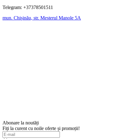
Telegram: +37378501511
mun. Chișinău, str. Mesterul Manole 5A
Abonare la noutăți
Fiți la curent cu noile oferte și promoții!