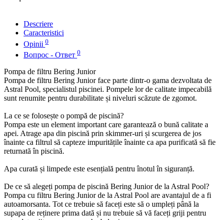
Descriere
Caracteristici
0
Opinii
0
Вопрос - Ответ
Pompa de filtru Bering Junior
Pompa de filtru Bering Junior face parte dintr-o gama dezvoltata de
Astral Pool, specialistul piscinei. Pompele lor de calitate impecabilă
sunt renumite pentru durabilitate și niveluri scăzute de zgomot.
La ce se folosește o pompă de piscină?
Pompa este un element important care garantează o bună calitate a
apei. Atrage apa din piscină prin skimmer-uri și scurgerea de jos
înainte ca filtrul să capteze impuritățile înainte ca apa purificată să fie
returnată în piscină.
Apa curată și limpede este esențială pentru înotul în siguranță.
De ce să alegeți pompa de piscină Bering Junior de la Astral Pool?
Pompa cu filtru Bering Junior de la Astral Pool are avantajul de a fi
autoamorsanta. Tot ce trebuie să faceți este să o umpleți până la
supapa de reținere prima dată și nu trebuie să vă faceți griji pentru