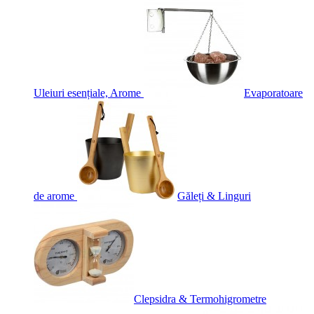
Uleiuri esențiale, Arome
Evaporatoare
de arome
Găleți & Linguri
Clepsidra & Termohigrometre