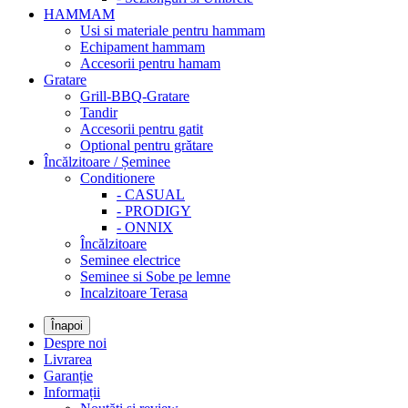
HAMMAM
Usi si materiale pentru hammam
Echipament hammam
Accesorii pentru hamam
Gratare
Grill-BBQ-Gratare
Tandir
Accesorii pentru gatit
Optional pentru grătare
Încălzitoare / Șeminee
Conditionere
- CASUAL
- PRODIGY
- ONNIX
Încălzitoare
Seminee electrice
Seminee si Sobe pe lemne
Incalzitoare Terasa
Înapoi
Despre noi
Livrarea
Garanție
Informații