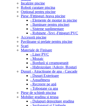
Incalzire piscine
Roboti curatare piscina
Optional pentru piscine
Piese /Fittinguri /teava piscine
- Elemente de montaj in piscine
- Iluminare pentru piscinei
- Sisteme suplimentare
- Robinete -Tevi -Fitinguri PVC
Accesorii piscine
Pavilioane si prelate pentru piscine
Scari
Materiale de Finisare
- Liner PVC
- Mozaic
- Bordură si ceramogranit
- Hidroizolare /Adeziv /Rosturi
Dusuri - Atractioane de apa - Cascade
- Dusuri Exterioare
- Aquafitness
- Recreere pe apă
- Tobogane cu apa
Piese de schimb piscina
Mobilier gradina si terasa
- Dulapuri depozitare gradina
- Sezlonguri si Umbrele