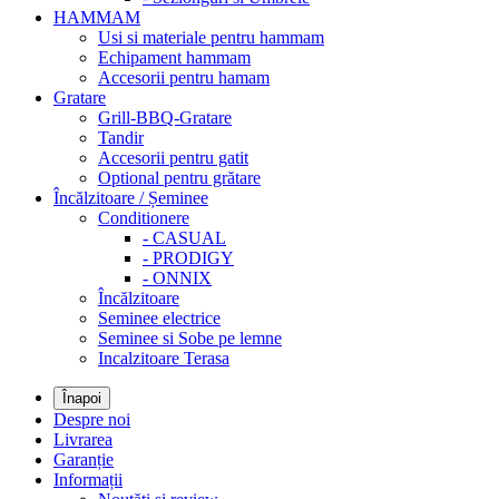
HAMMAM
Usi si materiale pentru hammam
Echipament hammam
Accesorii pentru hamam
Gratare
Grill-BBQ-Gratare
Tandir
Accesorii pentru gatit
Optional pentru grătare
Încălzitoare / Șeminee
Conditionere
- CASUAL
- PRODIGY
- ONNIX
Încălzitoare
Seminee electrice
Seminee si Sobe pe lemne
Incalzitoare Terasa
Înapoi
Despre noi
Livrarea
Garanție
Informații