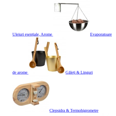
Uleiuri esențiale, Arome
Evaporatoare
de arome
Găleți & Linguri
Clepsidra & Termohigrometre