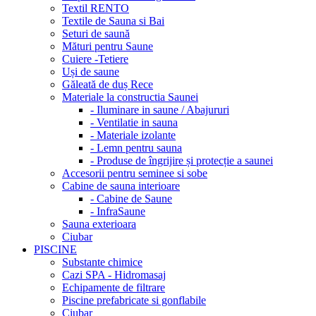
Textil RENTO
Textile de Sauna si Bai
Seturi de saună
Mături pentru Saune
Cuiere -Tetiere
Uși de saune
Găleată de duș Rece
Materiale la constructia Saunei
- Iluminare in saune / Abajururi
- Ventilatie in sauna
- Materiale izolante
- Lemn pentru sauna
- Produse de îngrijire și protecție a saunei
Accesorii pentru seminee si sobe
Cabine de sauna interioare
- Cabine de Saune
- InfraSaune
Sauna exterioara
Ciubar
PISCINE
Substante chimice
Cazi SPA - Hidromasaj
Echipamente de filtrare
Piscine prefabricate si gonflabile
Ciubar