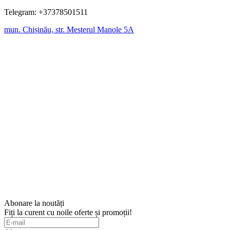
Telegram: +37378501511
mun. Chișinău, str. Mesterul Manole 5A
Abonare la noutăți
Fiți la curent cu noile oferte și promoții!