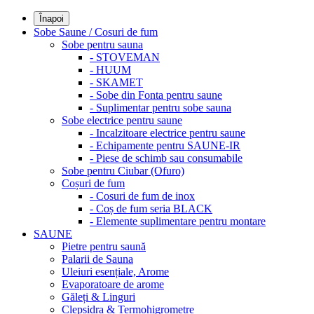
Înapoi
Sobe Saune / Cosuri de fum
Sobe pentru sauna
- STOVEMAN
- HUUM
- SKAMET
- Sobe din Fonta pentru saune
- Suplimentar pentru sobe sauna
Sobe electrice pentru saune
- Incalzitoare electrice pentru saune
- Echipamente pentru SAUNE-IR
- Piese de schimb sau consumabile
Sobe pentru Ciubar (Ofuro)
Coșuri de fum
- Cosuri de fum de inox
- Coș de fum seria BLACK
- Elemente suplimentare pentru montare
SAUNE
Pietre pentru saună
Palarii de Sauna
Uleiuri esențiale, Arome
Evaporatoare de arome
Găleți & Linguri
Clepsidra & Termohigrometre