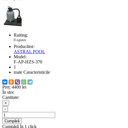
Raiting:
0 opinii
Producător:
ASTRAL POOL
Model:
F-AP-HZS-370
1
toate Caracteristicile
Preț:
4400 lei
În stoc
Cantitate:
+
-
Cumpără
Cumpără în 1 click