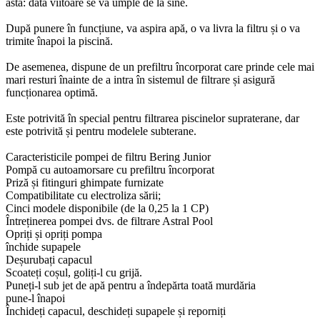
asta: data viitoare se va umple de la sine.
După punere în funcțiune, va aspira apă, o va livra la filtru și o va
trimite înapoi la piscină.
De asemenea, dispune de un prefiltru încorporat care prinde cele mai
mari resturi înainte de a intra în sistemul de filtrare și asigură
funcționarea optimă.
Este potrivită în special pentru filtrarea piscinelor supraterane, dar
este potrivită și pentru modelele subterane.
Caracteristicile pompei de filtru Bering Junior
Pompă cu autoamorsare cu prefiltru încorporat
Priză și fitinguri ghimpate furnizate
Compatibilitate cu electroliza sării;
Cinci modele disponibile (de la 0,25 la 1 CP)
Întreținerea pompei dvs. de filtrare Astral Pool
Opriți și opriți pompa
închide supapele
Deșurubați capacul
Scoateți coșul, goliți-l cu grijă.
Puneți-l sub jet de apă pentru a îndepărta toată murdăria
pune-l înapoi
Închideți capacul, deschideți supapele și reporniți