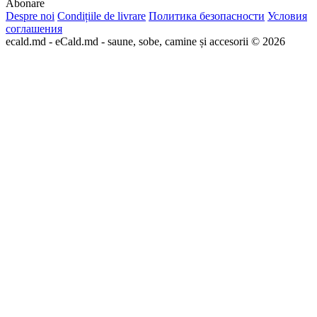
Abonare
Despre noi
Condițiile de livrare
Политика безопасности
Условия
соглашения
ecald.md - eCald.md - saune, sobe, camine și accesorii © 2026