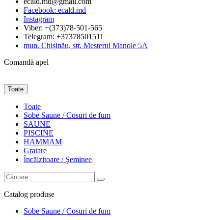
ecald.md@gmail.com
Facebook: ecald.md
Instagram
Viber: +(373)78-501-565
Telegram: +37378501511
mun. Chișinău, str. Mesterul Manole 5A
Comandă apel
Toate
Toate
Sobe Saune / Cosuri de fum
SAUNE
PISCINE
HAMMAM
Gratare
Încălzitoare / Șeminee
Catalog
produse
Sobe Saune / Cosuri de fum