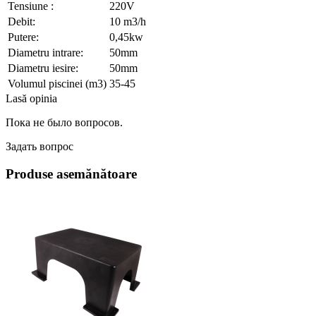
Tensiune :
220V
Debit:
10 m3/h
Putere:
0,45kw
Diametru intrare:
50mm
Diametru iesire:
50mm
Volumul piscinei (m3)
35-45
Lasă opinia
Пока не было вопросов.
Задать вопрос
Produse asemănătoare