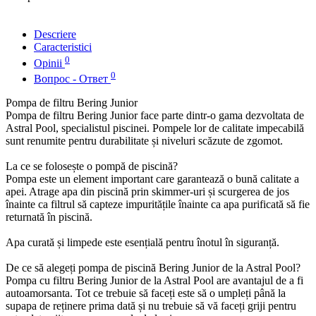
Descriere
Caracteristici
0
Opinii
0
Вопрос - Ответ
Pompa de filtru Bering Junior
Pompa de filtru Bering Junior face parte dintr-o gama dezvoltata de
Astral Pool, specialistul piscinei. Pompele lor de calitate impecabilă
sunt renumite pentru durabilitate și niveluri scăzute de zgomot.
La ce se folosește o pompă de piscină?
Pompa este un element important care garantează o bună calitate a
apei. Atrage apa din piscină prin skimmer-uri și scurgerea de jos
înainte ca filtrul să capteze impuritățile înainte ca apa purificată să fie
returnată în piscină.
Apa curată și limpede este esențială pentru înotul în siguranță.
De ce să alegeți pompa de piscină Bering Junior de la Astral Pool?
Pompa cu filtru Bering Junior de la Astral Pool are avantajul de a fi
autoamorsanta. Tot ce trebuie să faceți este să o umpleți până la
supapa de reținere prima dată și nu trebuie să vă faceți griji pentru