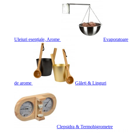
Uleiuri esențiale, Arome
Evaporatoare
de arome
Găleți & Linguri
Clepsidra & Termohigrometre