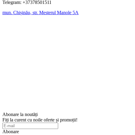
Telegram: +37378501511
mun. Chișinău, str. Mesterul Manole 5A
Abonare la noutăți
Fiți la curent cu noile oferte și promoții!
Abonare