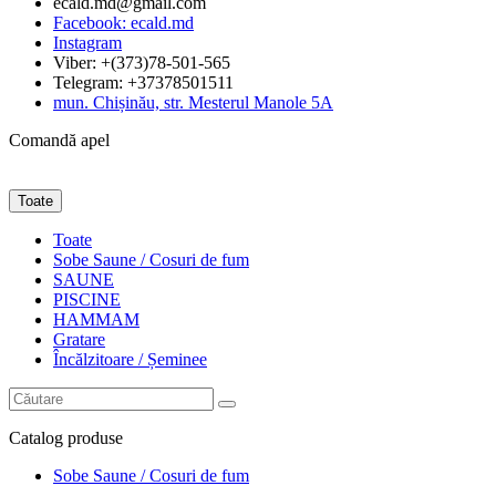
ecald.md@gmail.com
Facebook: ecald.md
Instagram
Viber: +(373)78-501-565
Telegram: +37378501511
mun. Chișinău, str. Mesterul Manole 5A
Comandă apel
Toate
Toate
Sobe Saune / Cosuri de fum
SAUNE
PISCINE
HAMMAM
Gratare
Încălzitoare / Șeminee
Catalog
produse
Sobe Saune / Cosuri de fum