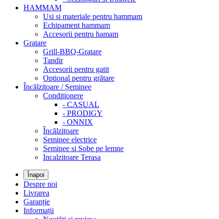
HAMMAM
Usi si materiale pentru hammam
Echipament hammam
Accesorii pentru hamam
Gratare
Grill-BBQ-Gratare
Tandir
Accesorii pentru gatit
Optional pentru grătare
Încălzitoare / Șeminee
Conditionere
- CASUAL
- PRODIGY
- ONNIX
Încălzitoare
Seminee electrice
Seminee si Sobe pe lemne
Incalzitoare Terasa
Înapoi
Despre noi
Livrarea
Garanție
Informații