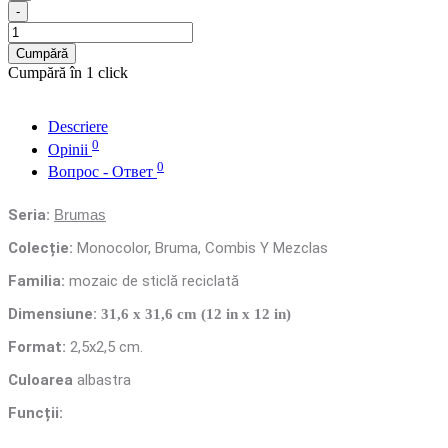
-
Cumpără
Cumpără în 1 click
Descriere
0
Opinii
0
Вопрос - Ответ
Seria:
Brumas
Colecție:
Monocolor, Bruma, Combis Y Mezclas
Familia:
mozaic de sticlă reciclată
Dimensiune:
31,6 x 31,6 cm (12 in x 12 in)
Format:
2,5x2,5 cm.
Culoarea
albastra
Funcții: