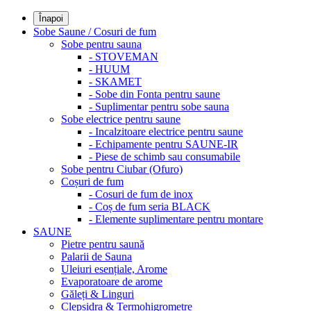
Înapoi
Sobe Saune / Cosuri de fum
Sobe pentru sauna
- STOVEMAN
- HUUM
- SKAMET
- Sobe din Fonta pentru saune
- Suplimentar pentru sobe sauna
Sobe electrice pentru saune
- Incalzitoare electrice pentru saune
- Echipamente pentru SAUNE-IR
- Piese de schimb sau consumabile
Sobe pentru Ciubar (Ofuro)
Coșuri de fum
- Cosuri de fum de inox
- Coș de fum seria BLACK
- Elemente suplimentare pentru montare
SAUNE
Pietre pentru saună
Palarii de Sauna
Uleiuri esențiale, Arome
Evaporatoare de arome
Găleți & Linguri
Clepsidra & Termohigrometre