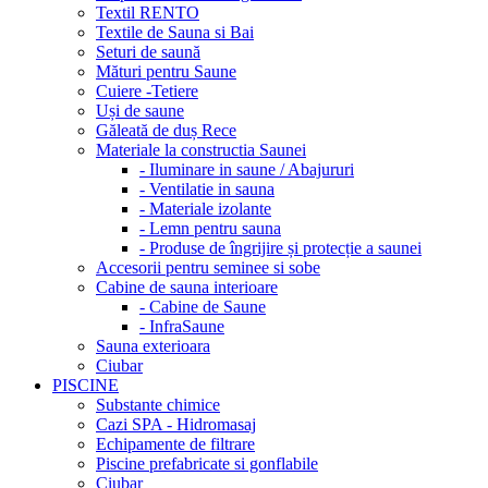
Textil RENTO
Textile de Sauna si Bai
Seturi de saună
Mături pentru Saune
Cuiere -Tetiere
Uși de saune
Găleată de duș Rece
Materiale la constructia Saunei
- Iluminare in saune / Abajururi
- Ventilatie in sauna
- Materiale izolante
- Lemn pentru sauna
- Produse de îngrijire și protecție a saunei
Accesorii pentru seminee si sobe
Cabine de sauna interioare
- Cabine de Saune
- InfraSaune
Sauna exterioara
Ciubar
PISCINE
Substante chimice
Cazi SPA - Hidromasaj
Echipamente de filtrare
Piscine prefabricate si gonflabile
Ciubar