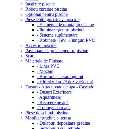
Incalzire piscine
Roboti curatare piscina
Optional pentru piscine
Piese /Fittinguri /teava piscine
- Elemente de montaj in piscine
- Iluminare pentru piscinei
- Sisteme suplimentare
- Robinete -Tevi -Fitinguri PVC
Accesorii piscine
Pavilioane si prelate pentru piscine
Scari
Materiale de Finisare
- Liner PVC
- Mozaic
- Bordură si ceramogranit
- Hidroizolare /Adeziv /Rosturi
Dusuri - Atractioane de apa - Cascade
- Dusuri Exterioare
- Aquafitness
- Recreere pe apă
- Tobogane cu apa
Piese de schimb piscina
Mobilier gradina si terasa
- Dulapuri depozitare gradina
- Sezlonguri si Umbrele