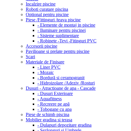
Incalzire piscine
Roboti curatare piscina
Optional pentru piscine
Piese /Fittinguri /teava piscine
- Elemente de montaj in piscine
- Iluminare pentru piscinei
- Sisteme suplimentare
- Robinete -Tevi -Fitinguri PVC
Accesorii piscine
Pavilioane si prelate pentru piscine
Scari
Materiale de Finisare
- Liner PVC
- Mozaic
- Bordură si ceramogranit
- Hidroizolare /Adeziv /Rosturi
Dusuri - Atractioane de apa - Cascade
- Dusuri Exterioare
- Aquafitness
- Recreere pe apă
- Tobogane cu apa
Piese de schimb piscina
Mobilier gradina si terasa
- Dulapuri depozitare gradina
- Sezlonguri si Umbrele