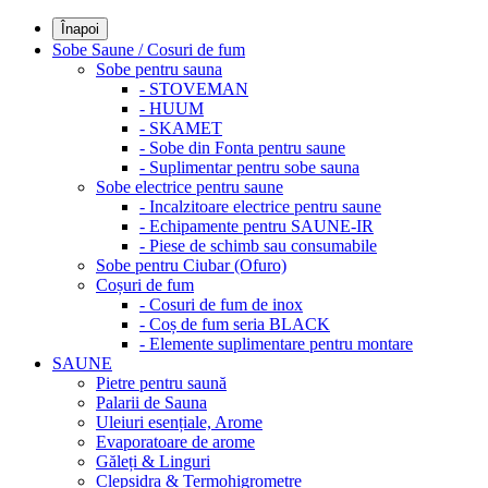
Înapoi
Sobe Saune / Cosuri de fum
Sobe pentru sauna
- STOVEMAN
- HUUM
- SKAMET
- Sobe din Fonta pentru saune
- Suplimentar pentru sobe sauna
Sobe electrice pentru saune
- Incalzitoare electrice pentru saune
- Echipamente pentru SAUNE-IR
- Piese de schimb sau consumabile
Sobe pentru Ciubar (Ofuro)
Coșuri de fum
- Cosuri de fum de inox
- Coș de fum seria BLACK
- Elemente suplimentare pentru montare
SAUNE
Pietre pentru saună
Palarii de Sauna
Uleiuri esențiale, Arome
Evaporatoare de arome
Găleți & Linguri
Clepsidra & Termohigrometre