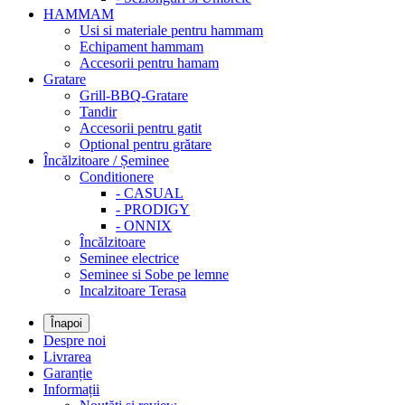
HAMMAM
Usi si materiale pentru hammam
Echipament hammam
Accesorii pentru hamam
Gratare
Grill-BBQ-Gratare
Tandir
Accesorii pentru gatit
Optional pentru grătare
Încălzitoare / Șeminee
Conditionere
- CASUAL
- PRODIGY
- ONNIX
Încălzitoare
Seminee electrice
Seminee si Sobe pe lemne
Incalzitoare Terasa
Înapoi
Despre noi
Livrarea
Garanție
Informații