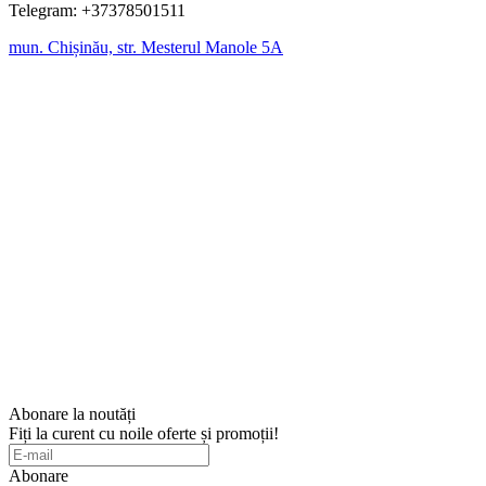
Telegram: +37378501511
mun. Chișinău, str. Mesterul Manole 5A
Abonare la noutăți
Fiți la curent cu noile oferte și promoții!
Abonare