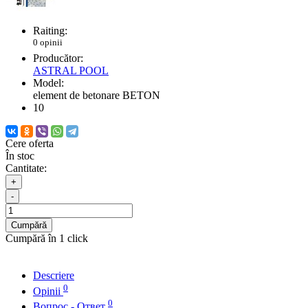
Raiting:
0 opinii
Producător:
ASTRAL POOL
Model:
element de betonare BETON
10
Cere oferta
În stoc
Cantitate:
+
-
Cumpără
Cumpără în 1 click
Descriere
0
Opinii
0
Вопрос - Ответ