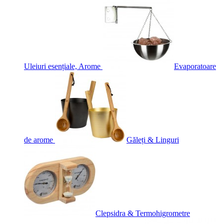
Uleiuri esențiale, Arome
Evaporatoare
de arome
Găleți & Linguri
Clepsidra & Termohigrometre