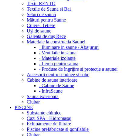
Textil RENTO
Textile de Sauna si Bai
Seturi de saună
Mături pentru Saune
Cuiere -Tetiere
Uși de saune
Găleată de duș Rece
Materiale la constructia Saunei
- Iluminare in saune / Abajururi
- Ventilatie in sauna
- Materiale izolante
- Lemn pentru sauna
- Produse de îngrijire și protecție a saunei
Accesorii pentru seminee si sobe
Cabine de sauna interioare
- Cabine de Saune
- InfraSaune
Sauna exterioara
Ciubar
PISCINE
Substante chimice
Cazi SPA - Hidromasaj
Echipamente de filtrare
Piscine prefabricate si gonflabile
Ciubar