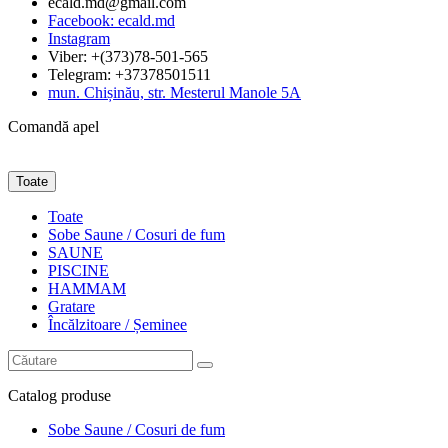
ecald.md@gmail.com
Facebook: ecald.md
Instagram
Viber: +(373)78-501-565
Telegram: +37378501511
mun. Chișinău, str. Mesterul Manole 5A
Comandă apel
Toate
Toate
Sobe Saune / Cosuri de fum
SAUNE
PISCINE
HAMMAM
Gratare
Încălzitoare / Șeminee
Catalog
produse
Sobe Saune / Cosuri de fum