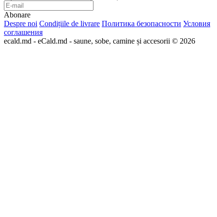
Abonare
Despre noi
Condițiile de livrare
Политика безопасности
Условия
соглашения
ecald.md - eCald.md - saune, sobe, camine și accesorii © 2026