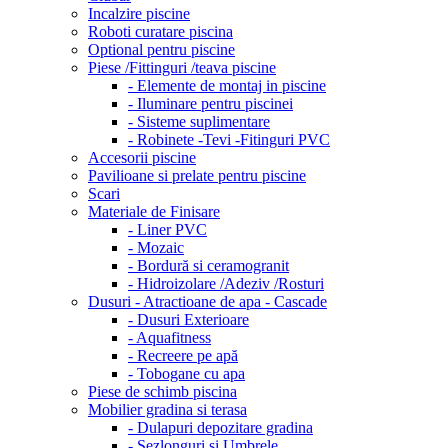
Incalzire piscine
Roboti curatare piscina
Optional pentru piscine
Piese /Fittinguri /teava piscine
- Elemente de montaj in piscine
- Iluminare pentru piscinei
- Sisteme suplimentare
- Robinete -Tevi -Fitinguri PVC
Accesorii piscine
Pavilioane si prelate pentru piscine
Scari
Materiale de Finisare
- Liner PVC
- Mozaic
- Bordură si ceramogranit
- Hidroizolare /Adeziv /Rosturi
Dusuri - Atractioane de apa - Cascade
- Dusuri Exterioare
- Aquafitness
- Recreere pe apă
- Tobogane cu apa
Piese de schimb piscina
Mobilier gradina si terasa
- Dulapuri depozitare gradina
- Sezlonguri si Umbrele