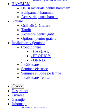
HAMMAM
Usi si materiale pentru hammam
Echipament hammam
Accesorii pentru hamam
Gratare
Grill-BBQ-Gratare
Tandir
Accesorii pentru gatit
Optional pentru grătare
Încălzitoare / Șeminee
Conditionere
- CASUAL
- PRODIGY
- ONNIX
Încălzitoare
Seminee electrice
Seminee si Sobe pe lemne
Incalzitoare Terasa
Înapoi
Despre noi
Livrarea
Garanție
Informații