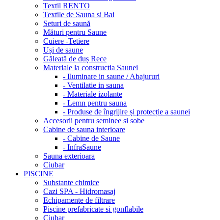
Textil RENTO
Textile de Sauna si Bai
Seturi de saună
Mături pentru Saune
Cuiere -Tetiere
Uși de saune
Găleată de duș Rece
Materiale la constructia Saunei
- Iluminare in saune / Abajururi
- Ventilatie in sauna
- Materiale izolante
- Lemn pentru sauna
- Produse de îngrijire și protecție a saunei
Accesorii pentru seminee si sobe
Cabine de sauna interioare
- Cabine de Saune
- InfraSaune
Sauna exterioara
Ciubar
PISCINE
Substante chimice
Cazi SPA - Hidromasaj
Echipamente de filtrare
Piscine prefabricate si gonflabile
Ciubar