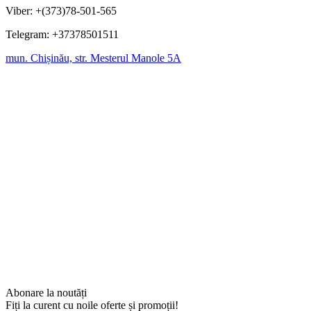
Viber: +(373)78-501-565
Telegram: +37378501511
mun. Chișinău, str. Mesterul Manole 5A
Abonare la noutăți
Fiți la curent cu noile oferte și promoții!