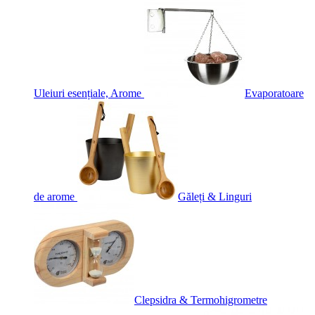
Uleiuri esențiale, Arome
Evaporatoare
de arome
Găleți & Linguri
Clepsidra & Termohigrometre