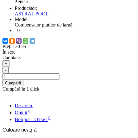
0 opinii
Producător:
ASTRAL POOL
Model:
Compensator plutitor de iarnă
10
Preț:
130 lei
În stoc
Cantitate:
+
-
Cumpără
Cumpără în 1 click
Descriere
0
Opinii
0
Вопрос - Ответ
Culoare neagră