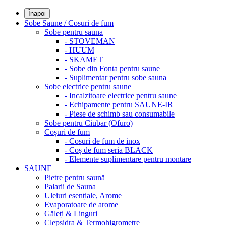
Înapoi
Sobe Saune / Cosuri de fum
Sobe pentru sauna
- STOVEMAN
- HUUM
- SKAMET
- Sobe din Fonta pentru saune
- Suplimentar pentru sobe sauna
Sobe electrice pentru saune
- Incalzitoare electrice pentru saune
- Echipamente pentru SAUNE-IR
- Piese de schimb sau consumabile
Sobe pentru Ciubar (Ofuro)
Coșuri de fum
- Cosuri de fum de inox
- Coș de fum seria BLACK
- Elemente suplimentare pentru montare
SAUNE
Pietre pentru saună
Palarii de Sauna
Uleiuri esențiale, Arome
Evaporatoare de arome
Găleți & Linguri
Clepsidra & Termohigrometre