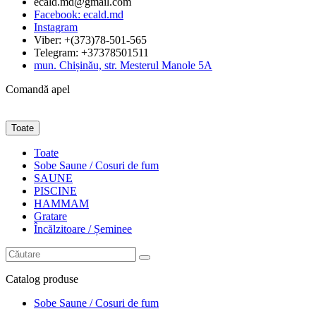
ecald.md@gmail.com
Facebook: ecald.md
Instagram
Viber: +(373)78-501-565
Telegram: +37378501511
mun. Chișinău, str. Mesterul Manole 5A
Comandă apel
Toate
Toate
Sobe Saune / Cosuri de fum
SAUNE
PISCINE
HAMMAM
Gratare
Încălzitoare / Șeminee
Catalog
produse
Sobe Saune / Cosuri de fum