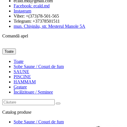
ecald.md@gmail.com
Facebook: ecald.md
Instagram
Viber: +(373)78-501-565
Telegram: +37378501511
mun. Chișinău, str. Mesterul Manole 5A
Comandă apel
Toate
Toate
Sobe Saune / Cosuri de fum
SAUNE
PISCINE
HAMMAM
Gratare
Încălzitoare / Șeminee
Catalog
produse
Sobe Saune / Cosuri de fum