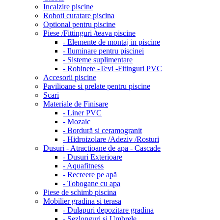
Incalzire piscine
Roboti curatare piscina
Optional pentru piscine
Piese /Fittinguri /teava piscine
- Elemente de montaj in piscine
- Iluminare pentru piscinei
- Sisteme suplimentare
- Robinete -Tevi -Fitinguri PVC
Accesorii piscine
Pavilioane si prelate pentru piscine
Scari
Materiale de Finisare
- Liner PVC
- Mozaic
- Bordură si ceramogranit
- Hidroizolare /Adeziv /Rosturi
Dusuri - Atractioane de apa - Cascade
- Dusuri Exterioare
- Aquafitness
- Recreere pe apă
- Tobogane cu apa
Piese de schimb piscina
Mobilier gradina si terasa
- Dulapuri depozitare gradina
- Sezlonguri si Umbrele