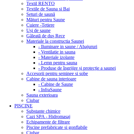
Textil RENTO
Textile de Sauna si Bai
Seturi de saună
Mături pentru Saune
Cuiere -Tetiere
Uși de saune
Găleată de duș Rece
Materiale la constructia Saunei
- Iluminare in saune / Abajururi
- Ventilatie in sauna
- Materiale izolante
- Lemn pentru sauna
- Produse de îngrijire și protecție a saunei
Accesorii pentru seminee si sobe
Cabine de sauna interioare
- Cabine de Saune
- InfraSaune
Sauna exterioara
Ciubar
PISCINE
Substante chimice
Cazi SPA - Hidromasaj
Echipamente de filtrare
Piscine prefabricate si gonflabile
Ciubar