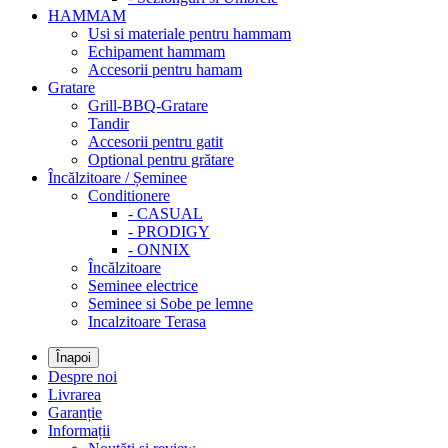
HAMMAM
Usi si materiale pentru hammam
Echipament hammam
Accesorii pentru hamam
Gratare
Grill-BBQ-Gratare
Tandir
Accesorii pentru gatit
Optional pentru grătare
Încălzitoare / Șeminee
Conditionere
- CASUAL
- PRODIGY
- ONNIX
Încălzitoare
Seminee electrice
Seminee si Sobe pe lemne
Incalzitoare Terasa
Înapoi
Despre noi
Livrarea
Garanție
Informații