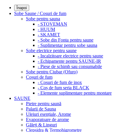
Înapoi
Sobe Saune / Cosuri de fum
Sobe pentru sauna
- STOVEMAN
- HUUM
- SKAMET
- Sobe din Fonta pentru saune
- Suplimentar pentru sobe sauna
Sobe electrice pentru saune
- Incalzitoare electrice pentru saune
- Echipamente pentru SAUNE-IR
- Piese de schimb sau consumabile
Sobe pentru Ciubar (Ofuro)
Coșuri de fum
- Cosuri de fum de inox
- Coș de fum seria BLACK
- Elemente suplimentare pentru montare
SAUNE
Pietre pentru saună
Palarii de Sauna
Uleiuri esențiale, Arome
Evaporatoare de arome
Găleți & Linguri
Clepsidra & Termohigrometre