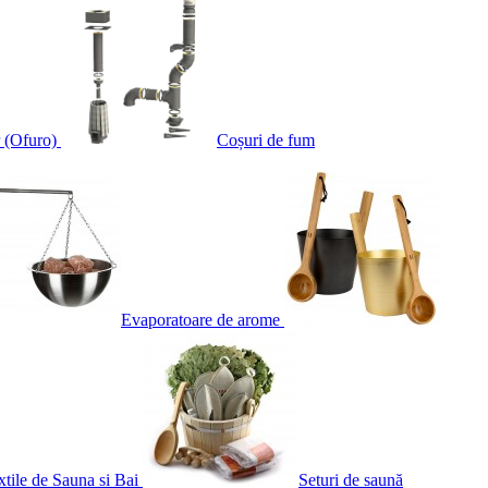
 (Ofuro)
Coșuri de fum
Evaporatoare de arome
xtile de Sauna si Bai
Seturi de saună