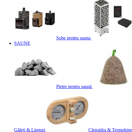
Sobe pentru sauna
SAUNE
Pietre pentru saună
Găleți & Linguri
Clepsidra & Termohigr