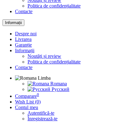
Noutăți și review
Politica de confidențialitate
Contacte
Informații
Despre noi
Livrarea
Garanție
Informații
Noutăți și review
Politica de confidențialitate
Contacte
Limba
Romana
Русский
0
Comparare
Wish List (0)
Contul meu
Autentifică-te
Înregistrează-te