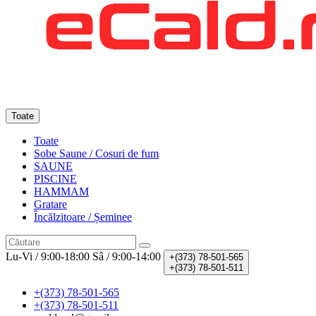
Toate
Toate
Sobe Saune / Cosuri de fum
SAUNE
PISCINE
HAMMAM
Gratare
Încălzitoare / Șeminee
Lu-Vi / 9:00-18:00
Sâ / 9:00-14:00
+(373)
78-501-565
+(373)
78-501-511
+(373) 78-501-565
+(373) 78-501-511