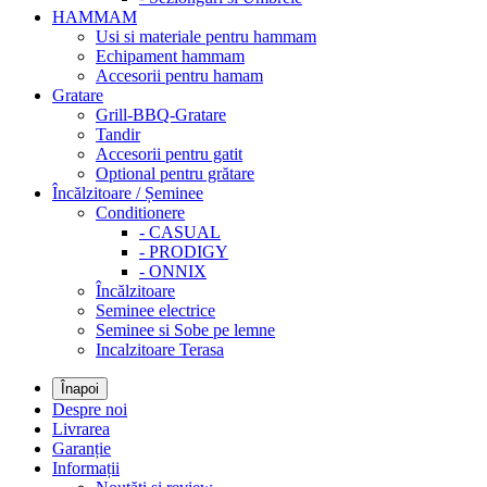
HAMMAM
Usi si materiale pentru hammam
Echipament hammam
Accesorii pentru hamam
Gratare
Grill-BBQ-Gratare
Tandir
Accesorii pentru gatit
Optional pentru grătare
Încălzitoare / Șeminee
Conditionere
- CASUAL
- PRODIGY
- ONNIX
Încălzitoare
Seminee electrice
Seminee si Sobe pe lemne
Incalzitoare Terasa
Înapoi
Despre noi
Livrarea
Garanție
Informații