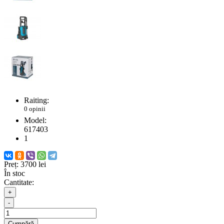
Raiting:
0 opinii
Model:
617403
1
Preț:
3700 lei
În stoc
Cantitate:
+
-
Cumpără