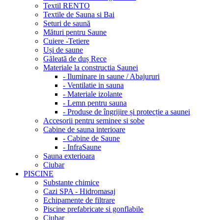
Textil RENTO
Textile de Sauna si Bai
Seturi de saună
Mături pentru Saune
Cuiere -Tetiere
Uși de saune
Găleată de duș Rece
Materiale la constructia Saunei
- Iluminare in saune / Abajururi
- Ventilatie in sauna
- Materiale izolante
- Lemn pentru sauna
- Produse de îngrijire și protecție a saunei
Accesorii pentru seminee si sobe
Cabine de sauna interioare
- Cabine de Saune
- InfraSaune
Sauna exterioara
Ciubar
PISCINE
Substante chimice
Cazi SPA - Hidromasaj
Echipamente de filtrare
Piscine prefabricate si gonflabile
Ciubar