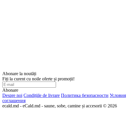
Abonare la noutăți
Fiți la curent cu noile oferte și promoții!
Abonare
Despre noi
Condițiile de livrare
Политика безопасности
Условия
соглашения
ecald.md - eCald.md - saune, sobe, camine și accesorii © 2026