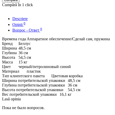
Cumpără în 1 click
Descriere
0
Opinii
0
Вопрос - Ответ
Времена года
Аппаратное обеспечение/Сделай сам, пружина
Бренд
Беллус
Ширина
48,5 см
Глубина
36 см
Высота
54,5 см
Масса
15 кг
Цвет
черный/петролиновый синий
Материал
пластик
Тип клиентского пакета
Цветовая коробка
Ширина потребительской упаковки
48,5 см
Глубина потребительской упаковки
36 см
Высота потребительской упаковки
54,5 см
Вес потребительской упаковки
16,1 кг
Lasă opinia
Пока не было вопросов.