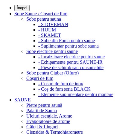
Înapoi
Sobe Saune / Cosuri de fum
Sobe pentru sauna
- STOVEMAN
- HUUM
- SKAMET
- Sobe din Fonta pentru saune
- Suplimentar pentru sobe sauna
Sobe electrice pentru saune
- Incalzitoare electrice pentru saune
- Echipamente pentru SAUNE-IR
- Piese de schimb sau consumabile
Sobe pentru Ciubar (Ofuro)
Coșuri de fum
- Cosuri de fum de inox
- Coș de fum seria BLACK
- Elemente suplimentare pentru montare
SAUNE
Pietre pentru saună
Palarii de Sauna
Uleiuri esențiale, Arome
Evaporatoare de arome
Găleți & Linguri
Clepsidra & Termohigrometre