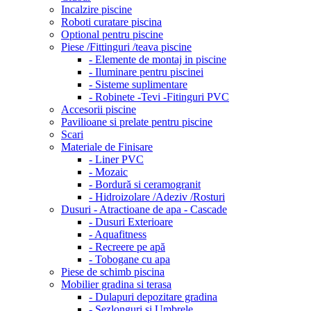
Incalzire piscine
Roboti curatare piscina
Optional pentru piscine
Piese /Fittinguri /teava piscine
- Elemente de montaj in piscine
- Iluminare pentru piscinei
- Sisteme suplimentare
- Robinete -Tevi -Fitinguri PVC
Accesorii piscine
Pavilioane si prelate pentru piscine
Scari
Materiale de Finisare
- Liner PVC
- Mozaic
- Bordură si ceramogranit
- Hidroizolare /Adeziv /Rosturi
Dusuri - Atractioane de apa - Cascade
- Dusuri Exterioare
- Aquafitness
- Recreere pe apă
- Tobogane cu apa
Piese de schimb piscina
Mobilier gradina si terasa
- Dulapuri depozitare gradina
- Sezlonguri si Umbrele