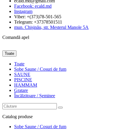
ecald.md@gmail.com
Facebook: ecald.md
Instagram
Viber: +(373)78-501-565
Telegram: +37378501511
mun. Chișinău, str. Mesterul Manole 5A
Comandă apel
Toate
Toate
Sobe Saune / Cosuri de fum
SAUNE
PISCINE
HAMMAM
Gratare
Încălzitoare / Șeminee
Catalog
produse
Sobe Saune / Cosuri de fum