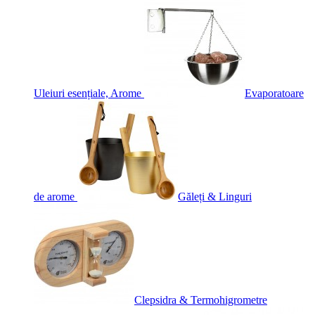
Uleiuri esențiale, Arome
Evaporatoare
de arome
Găleți & Linguri
Clepsidra & Termohigrometre