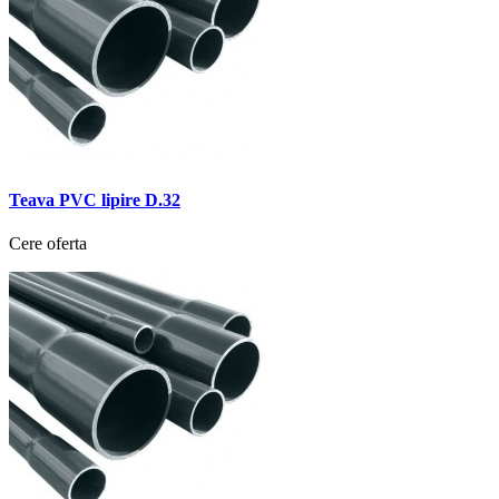
Teava PVC lipire D.32
Cere oferta