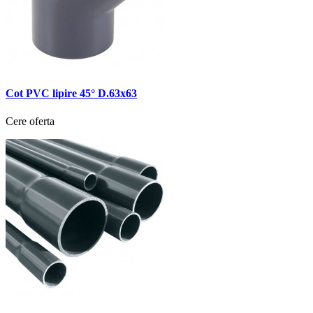
Cot PVC lipire 45° D.63x63
Cere oferta