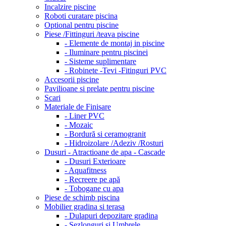
Incalzire piscine
Roboti curatare piscina
Optional pentru piscine
Piese /Fittinguri /teava piscine
- Elemente de montaj in piscine
- Iluminare pentru piscinei
- Sisteme suplimentare
- Robinete -Tevi -Fitinguri PVC
Accesorii piscine
Pavilioane si prelate pentru piscine
Scari
Materiale de Finisare
- Liner PVC
- Mozaic
- Bordură si ceramogranit
- Hidroizolare /Adeziv /Rosturi
Dusuri - Atractioane de apa - Cascade
- Dusuri Exterioare
- Aquafitness
- Recreere pe apă
- Tobogane cu apa
Piese de schimb piscina
Mobilier gradina si terasa
- Dulapuri depozitare gradina
- Sezlonguri si Umbrele