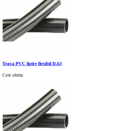
Teava PVC lipire flexibil D.63
Cere oferta