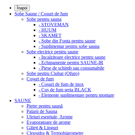
Înapoi
Sobe Saune / Cosuri de fum
Sobe pentru sauna
- STOVEMAN
- HUUM
- SKAMET
- Sobe din Fonta pentru saune
- Suplimentar pentru sobe sauna
Sobe electrice pentru saune
- Incalzitoare electrice pentru saune
- Echipamente pentru SAUNE-IR
- Piese de schimb sau consumabile
Sobe pentru Ciubar (Ofuro)
Coșuri de fum
- Cosuri de fum de inox
- Coș de fum seria BLACK
- Elemente suplimentare pentru montare
SAUNE
Pietre pentru saună
Palarii de Sauna
Uleiuri esențiale, Arome
Evaporatoare de arome
Găleți & Linguri
Clepsidra & Termohigrometre