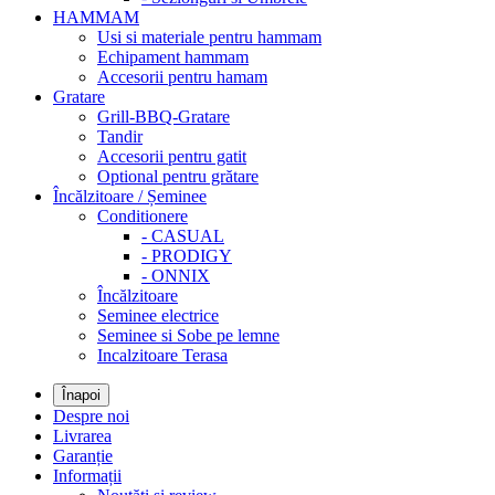
HAMMAM
Usi si materiale pentru hammam
Echipament hammam
Accesorii pentru hamam
Gratare
Grill-BBQ-Gratare
Tandir
Accesorii pentru gatit
Optional pentru grătare
Încălzitoare / Șeminee
Conditionere
- CASUAL
- PRODIGY
- ONNIX
Încălzitoare
Seminee electrice
Seminee si Sobe pe lemne
Incalzitoare Terasa
Înapoi
Despre noi
Livrarea
Garanție
Informații