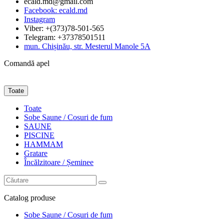
ecald.md@gmail.com
Facebook: ecald.md
Instagram
Viber: +(373)78-501-565
Telegram: +37378501511
mun. Chișinău, str. Mesterul Manole 5A
Comandă apel
Toate
Toate
Sobe Saune / Cosuri de fum
SAUNE
PISCINE
HAMMAM
Gratare
Încălzitoare / Șeminee
Catalog
produse
Sobe Saune / Cosuri de fum