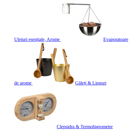
Uleiuri esențiale, Arome
Evaporatoare
de arome
Găleți & Linguri
Clepsidra & Termohigrometre