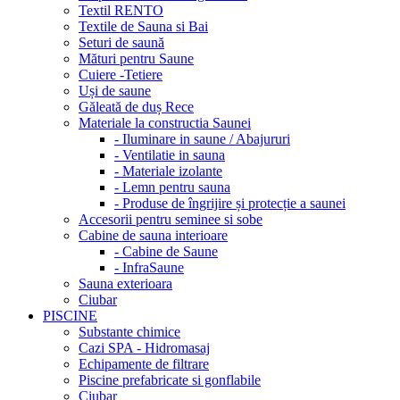
Textil RENTO
Textile de Sauna si Bai
Seturi de saună
Mături pentru Saune
Cuiere -Tetiere
Uși de saune
Găleată de duș Rece
Materiale la constructia Saunei
- Iluminare in saune / Abajururi
- Ventilatie in sauna
- Materiale izolante
- Lemn pentru sauna
- Produse de îngrijire și protecție a saunei
Accesorii pentru seminee si sobe
Cabine de sauna interioare
- Cabine de Saune
- InfraSaune
Sauna exterioara
Ciubar
PISCINE
Substante chimice
Cazi SPA - Hidromasaj
Echipamente de filtrare
Piscine prefabricate si gonflabile
Ciubar