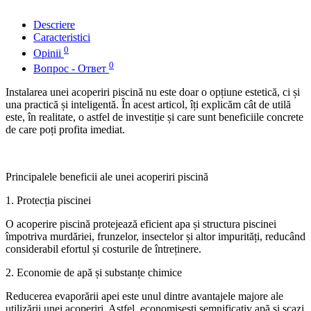
Descriere
Caracteristici
0
Opinii
0
Вопрос - Ответ
Instalarea unei acoperiri piscină nu este doar o opțiune estetică, ci și
una practică și inteligentă. În acest articol, îți explicăm cât de utilă
este, în realitate, o astfel de investiție și care sunt beneficiile concrete
de care poți profita imediat.
Principalele beneficii ale unei acoperiri piscină
1. Protecția piscinei
O acoperire piscină protejează eficient apa și structura piscinei
împotriva murdăriei, frunzelor, insectelor și altor impurități, reducând
considerabil efortul și costurile de întreținere.
2. Economie de apă și substanțe chimice
Reducerea evaporării apei este unul dintre avantajele majore ale
utilizării unei acoperiri. Astfel, economisești semnificativ apă și scazi