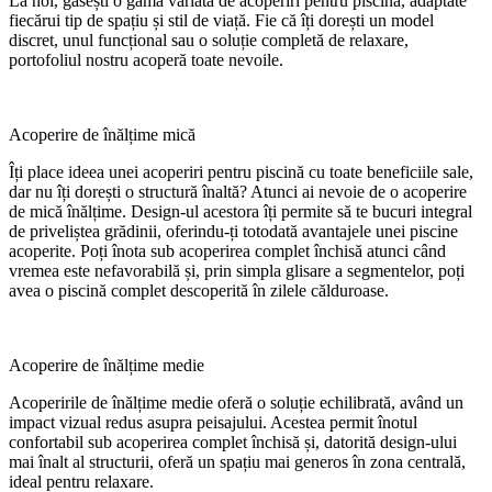
La noi, găsești o gamă variată de acoperiri pentru piscină, adaptate
fiecărui tip de spațiu și stil de viață. Fie că îți dorești un model
discret, unul funcțional sau o soluție completă de relaxare,
portofoliul nostru acoperă toate nevoile.
Acoperire de înălțime mică
Îți place ideea unei acoperiri pentru piscină cu toate beneficiile sale,
dar nu îți dorești o structură înaltă? Atunci ai nevoie de o acoperire
de mică înălțime. Design-ul acestora îți permite să te bucuri integral
de priveliștea grădinii, oferindu-ți totodată avantajele unei piscine
acoperite. Poți înota sub acoperirea complet închisă atunci când
vremea este nefavorabilă și, prin simpla glisare a segmentelor, poți
avea o piscină complet descoperită în zilele călduroase.
Acoperire de înălțime medie
Acoperirile de înălțime medie oferă o soluție echilibrată, având un
impact vizual redus asupra peisajului. Acestea permit înotul
confortabil sub acoperirea complet închisă și, datorită design-ului
mai înalt al structurii, oferă un spațiu mai generos în zona centrală,
ideal pentru relaxare.