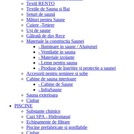
Textil RENTO
Textile de Sauna si Bai
Seturi de saună
Mături pentru Saune
Cuiere -Tetiere
Uși de saune
Găleată de duș Rece
Materiale la constructia Saunei
- Iluminare in saune / Abajururi
- Ventilatie in sauna
- Materiale izolante
- Lemn pentru sauna
- Produse de îngrijire și protecție a saunei
Accesorii pentru seminee si sobe
Cabine de sauna interioare
- Cabine de Saune
- InfraSaune
Sauna exterioara
Ciubar
PISCINE
Substante chimice
Cazi SPA - Hidromasaj
Echipamente de filtrare
Piscine prefabricate si gonflabile
Ciubar