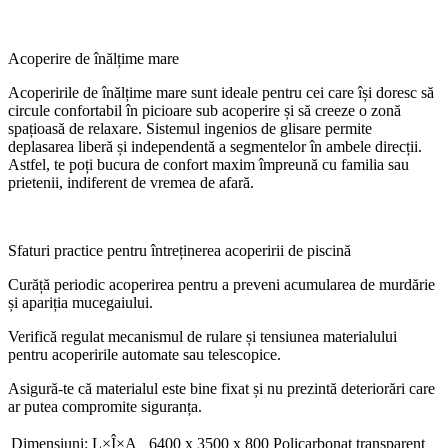
Acoperire de înălțime mare
Acoperirile de înălțime mare sunt ideale pentru cei care își doresc să
circule confortabil în picioare sub acoperire și să creeze o zonă
spațioasă de relaxare. Sistemul ingenios de glisare permite
deplasarea liberă și independentă a segmentelor în ambele direcții.
Astfel, te poți bucura de confort maxim împreună cu familia sau
prietenii, indiferent de vremea de afară.
Sfaturi practice pentru întreținerea acoperirii de piscină
Curăță periodic acoperirea pentru a preveni acumularea de murdărie
și apariția mucegaiului.
Verifică regulat mecanismul de rulare și tensiunea materialului
pentru acoperirile automate sau telescopice.
Asigură-te că materialul este bine fixat și nu prezintă deteriorări care
ar putea compromite siguranța.
Dimensiuni: L×Î×A
6400 x 3500 x 800 Policarbonat transparent