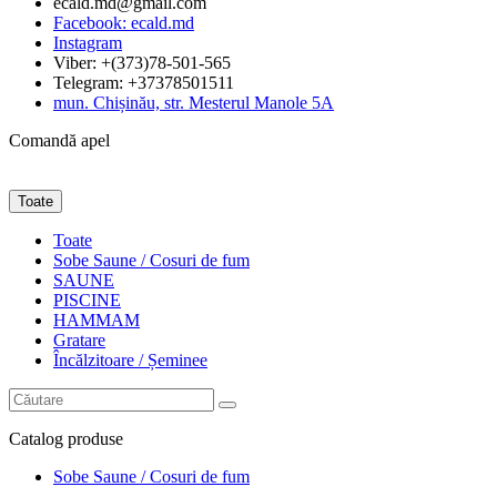
ecald.md@gmail.com
Facebook: ecald.md
Instagram
Viber: +(373)78-501-565
Telegram: +37378501511
mun. Chișinău, str. Mesterul Manole 5A
Comandă apel
Toate
Toate
Sobe Saune / Cosuri de fum
SAUNE
PISCINE
HAMMAM
Gratare
Încălzitoare / Șeminee
Catalog
produse
Sobe Saune / Cosuri de fum