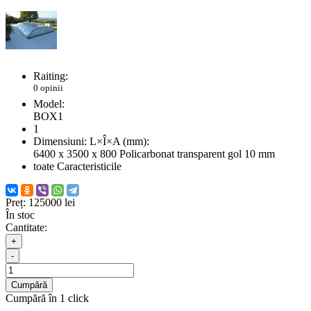
Raiting:
0 opinii
Model:
BOX1
1
Dimensiuni: L×Î×A (mm):
6400 x 3500 x 800 Policarbonat transparent gol 10 mm
toate Caracteristicile
Preț:
125000 lei
În stoc
Cantitate:
+
-
Cumpără
Cumpără în 1 click