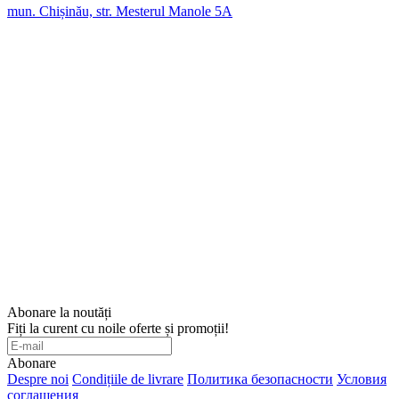
mun. Chișinău, str. Mesterul Manole 5A
Abonare la noutăți
Fiți la curent cu noile oferte și promoții!
Abonare
Despre noi
Condițiile de livrare
Политика безопасности
Условия
соглашения