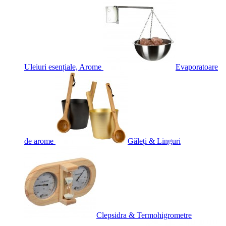
Uleiuri esențiale, Arome
Evaporatoare
de arome
Găleți & Linguri
Clepsidra & Termohigrometre