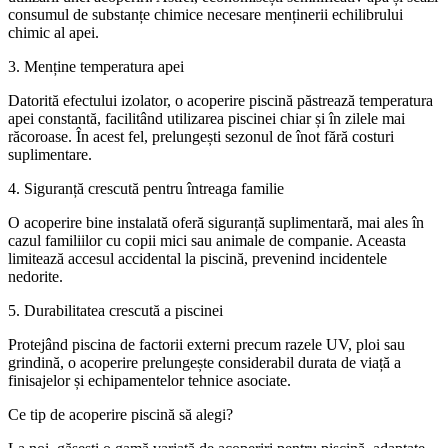
consumul de substanțe chimice necesare menținerii echilibrului
chimic al apei.
3. Menține temperatura apei
Datorită efectului izolator, o acoperire piscină păstrează temperatura
apei constantă, facilitând utilizarea piscinei chiar și în zilele mai
răcoroase. În acest fel, prelungești sezonul de înot fără costuri
suplimentare.
4. Siguranță crescută pentru întreaga familie
O acoperire bine instalată oferă siguranță suplimentară, mai ales în
cazul familiilor cu copii mici sau animale de companie. Aceasta
limitează accesul accidental la piscină, prevenind incidentele
nedorite.
5. Durabilitatea crescută a piscinei
Protejând piscina de factorii externi precum razele UV, ploi sau
grindină, o acoperire prelungește considerabil durata de viață a
finisajelor și echipamentelor tehnice asociate.
Ce tip de acoperire piscină să alegi?