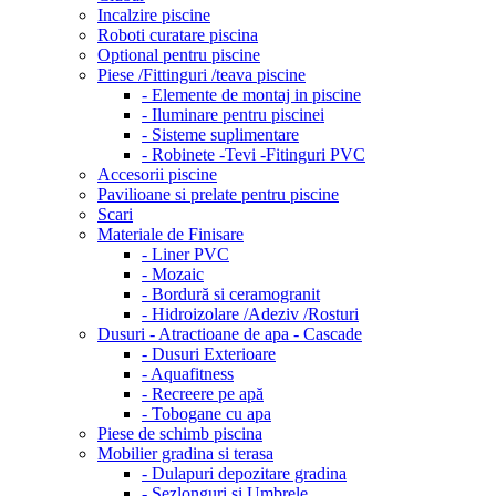
Incalzire piscine
Roboti curatare piscina
Optional pentru piscine
Piese /Fittinguri /teava piscine
- Elemente de montaj in piscine
- Iluminare pentru piscinei
- Sisteme suplimentare
- Robinete -Tevi -Fitinguri PVC
Accesorii piscine
Pavilioane si prelate pentru piscine
Scari
Materiale de Finisare
- Liner PVC
- Mozaic
- Bordură si ceramogranit
- Hidroizolare /Adeziv /Rosturi
Dusuri - Atractioane de apa - Cascade
- Dusuri Exterioare
- Aquafitness
- Recreere pe apă
- Tobogane cu apa
Piese de schimb piscina
Mobilier gradina si terasa
- Dulapuri depozitare gradina
- Sezlonguri si Umbrele