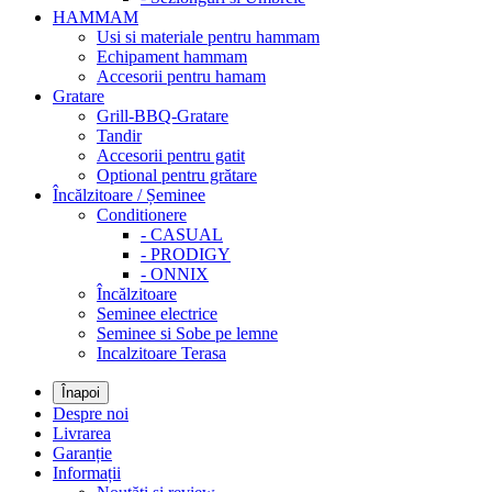
HAMMAM
Usi si materiale pentru hammam
Echipament hammam
Accesorii pentru hamam
Gratare
Grill-BBQ-Gratare
Tandir
Accesorii pentru gatit
Optional pentru grătare
Încălzitoare / Șeminee
Conditionere
- CASUAL
- PRODIGY
- ONNIX
Încălzitoare
Seminee electrice
Seminee si Sobe pe lemne
Incalzitoare Terasa
Înapoi
Despre noi
Livrarea
Garanție
Informații