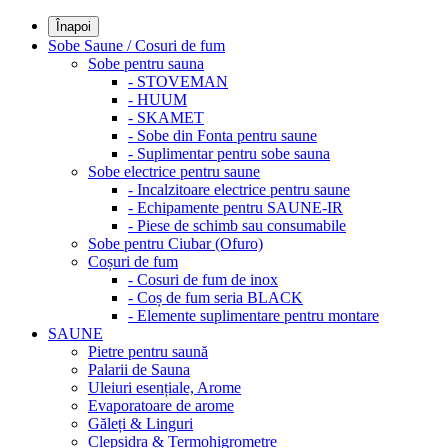
Înapoi
Sobe Saune / Cosuri de fum
Sobe pentru sauna
- STOVEMAN
- HUUM
- SKAMET
- Sobe din Fonta pentru saune
- Suplimentar pentru sobe sauna
Sobe electrice pentru saune
- Incalzitoare electrice pentru saune
- Echipamente pentru SAUNE-IR
- Piese de schimb sau consumabile
Sobe pentru Ciubar (Ofuro)
Coșuri de fum
- Cosuri de fum de inox
- Coș de fum seria BLACK
- Elemente suplimentare pentru montare
SAUNE
Pietre pentru saună
Palarii de Sauna
Uleiuri esențiale, Arome
Evaporatoare de arome
Găleți & Linguri
Clepsidra & Termohigrometre