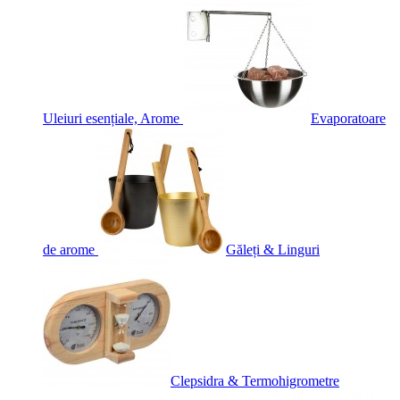
Uleiuri esențiale, Arome
Evaporatoare
de arome
Găleți & Linguri
Clepsidra & Termohigrometre