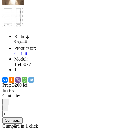
Raiting:
0 opinii
Producător:
Cariitti
Model:
1545077
1
Preț:
3200 lei
În stoc
Cantitate:
+
-
Cumpără
Cumpără în 1 click