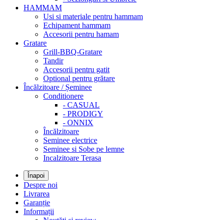
HAMMAM
Usi si materiale pentru hammam
Echipament hammam
Accesorii pentru hamam
Gratare
Grill-BBQ-Gratare
Tandir
Accesorii pentru gatit
Optional pentru grătare
Încălzitoare / Șeminee
Conditionere
- CASUAL
- PRODIGY
- ONNIX
Încălzitoare
Seminee electrice
Seminee si Sobe pe lemne
Incalzitoare Terasa
Înapoi
Despre noi
Livrarea
Garanție
Informații