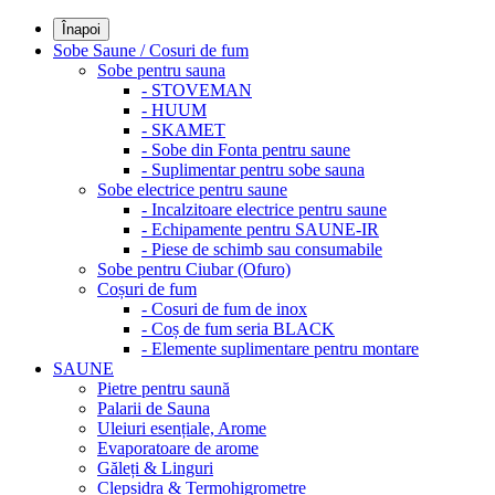
Înapoi
Sobe Saune / Cosuri de fum
Sobe pentru sauna
- STOVEMAN
- HUUM
- SKAMET
- Sobe din Fonta pentru saune
- Suplimentar pentru sobe sauna
Sobe electrice pentru saune
- Incalzitoare electrice pentru saune
- Echipamente pentru SAUNE-IR
- Piese de schimb sau consumabile
Sobe pentru Ciubar (Ofuro)
Coșuri de fum
- Cosuri de fum de inox
- Coș de fum seria BLACK
- Elemente suplimentare pentru montare
SAUNE
Pietre pentru saună
Palarii de Sauna
Uleiuri esențiale, Arome
Evaporatoare de arome
Găleți & Linguri
Clepsidra & Termohigrometre