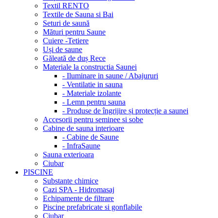
Textil RENTO
Textile de Sauna si Bai
Seturi de saună
Mături pentru Saune
Cuiere -Tetiere
Uși de saune
Găleată de duș Rece
Materiale la constructia Saunei
- Iluminare in saune / Abajururi
- Ventilatie in sauna
- Materiale izolante
- Lemn pentru sauna
- Produse de îngrijire și protecție a saunei
Accesorii pentru seminee si sobe
Cabine de sauna interioare
- Cabine de Saune
- InfraSaune
Sauna exterioara
Ciubar
PISCINE
Substante chimice
Cazi SPA - Hidromasaj
Echipamente de filtrare
Piscine prefabricate si gonflabile
Ciubar