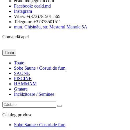
ecald.md@gmail.com
Facebook: ecald.md
Instagram
Viber: +(373)78-501-565
Telegram: +37378501511
mun. Chișinău, str. Mesterul Manole 5A
Comandă apel
Toate
Toate
Sobe Saune / Cosuri de fum
SAUNE
PISCINE
HAMMAM
Gratare
Încălzitoare / Șeminee
Catalog
produse
Sobe Saune / Cosuri de fum