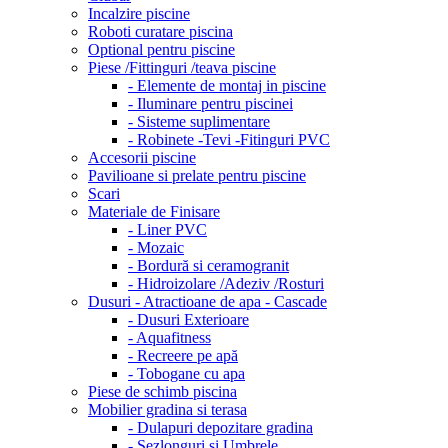
Incalzire piscine
Roboti curatare piscina
Optional pentru piscine
Piese /Fittinguri /teava piscine
- Elemente de montaj in piscine
- Iluminare pentru piscinei
- Sisteme suplimentare
- Robinete -Tevi -Fitinguri PVC
Accesorii piscine
Pavilioane si prelate pentru piscine
Scari
Materiale de Finisare
- Liner PVC
- Mozaic
- Bordură si ceramogranit
- Hidroizolare /Adeziv /Rosturi
Dusuri - Atractioane de apa - Cascade
- Dusuri Exterioare
- Aquafitness
- Recreere pe apă
- Tobogane cu apa
Piese de schimb piscina
Mobilier gradina si terasa
- Dulapuri depozitare gradina
- Sezlonguri si Umbrele