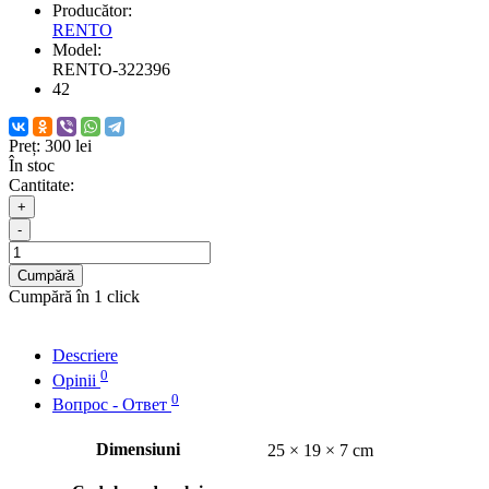
Producător:
RENTO
Model:
RENTO-322396
42
Preț:
300 lei
În stoc
Cantitate:
+
-
Cumpără
Cumpără în 1 click
Descriere
0
Opinii
0
Вопрос - Ответ
Dimensiuni
25 × 19 × 7 cm