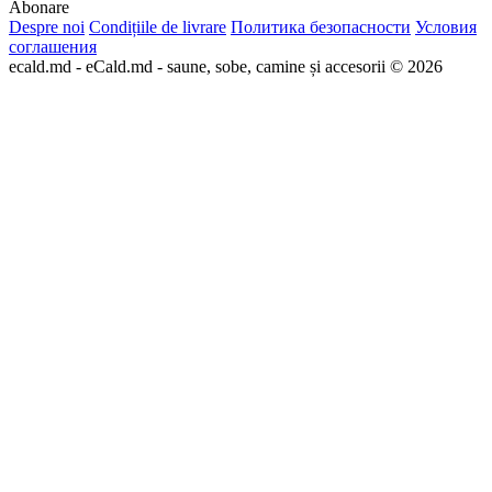
Abonare
Despre noi
Condițiile de livrare
Политика безопасности
Условия
соглашения
ecald.md - eCald.md - saune, sobe, camine și accesorii © 2026