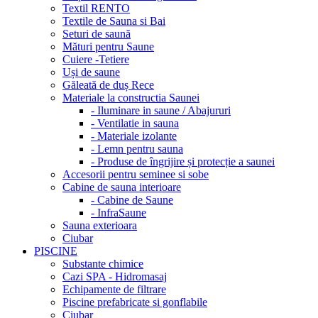
Textil RENTO
Textile de Sauna si Bai
Seturi de saună
Mături pentru Saune
Cuiere -Tetiere
Uși de saune
Găleată de duș Rece
Materiale la constructia Saunei
- Iluminare in saune / Abajururi
- Ventilatie in sauna
- Materiale izolante
- Lemn pentru sauna
- Produse de îngrijire și protecție a saunei
Accesorii pentru seminee si sobe
Cabine de sauna interioare
- Cabine de Saune
- InfraSaune
Sauna exterioara
Ciubar
PISCINE
Substante chimice
Cazi SPA - Hidromasaj
Echipamente de filtrare
Piscine prefabricate si gonflabile
Ciubar