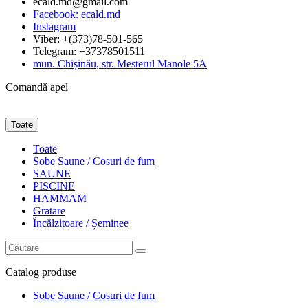
ecald.md@gmail.com
Facebook: ecald.md
Instagram
Viber: +(373)78-501-565
Telegram: +37378501511
mun. Chișinău, str. Mesterul Manole 5A
Comandă apel
Toate
Toate
Sobe Saune / Cosuri de fum
SAUNE
PISCINE
HAMMAM
Gratare
Încălzitoare / Șeminee
Catalog
produse
Sobe Saune / Cosuri de fum