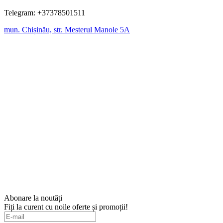
Telegram: +37378501511
mun. Chișinău, str. Mesterul Manole 5A
Abonare la noutăți
Fiți la curent cu noile oferte și promoții!