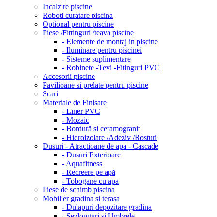
Incalzire piscine
Roboti curatare piscina
Optional pentru piscine
Piese /Fittinguri /teava piscine
- Elemente de montaj in piscine
- Iluminare pentru piscinei
- Sisteme suplimentare
- Robinete -Tevi -Fitinguri PVC
Accesorii piscine
Pavilioane si prelate pentru piscine
Scari
Materiale de Finisare
- Liner PVC
- Mozaic
- Bordură si ceramogranit
- Hidroizolare /Adeziv /Rosturi
Dusuri - Atractioane de apa - Cascade
- Dusuri Exterioare
- Aquafitness
- Recreere pe apă
- Tobogane cu apa
Piese de schimb piscina
Mobilier gradina si terasa
- Dulapuri depozitare gradina
- Sezlonguri si Umbrele