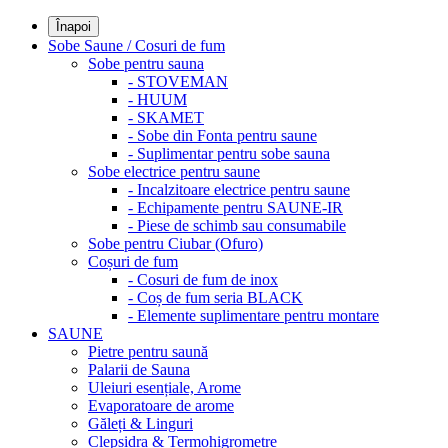
Înapoi
Sobe Saune / Cosuri de fum
Sobe pentru sauna
- STOVEMAN
- HUUM
- SKAMET
- Sobe din Fonta pentru saune
- Suplimentar pentru sobe sauna
Sobe electrice pentru saune
- Incalzitoare electrice pentru saune
- Echipamente pentru SAUNE-IR
- Piese de schimb sau consumabile
Sobe pentru Ciubar (Ofuro)
Coșuri de fum
- Cosuri de fum de inox
- Coș de fum seria BLACK
- Elemente suplimentare pentru montare
SAUNE
Pietre pentru saună
Palarii de Sauna
Uleiuri esențiale, Arome
Evaporatoare de arome
Găleți & Linguri
Clepsidra & Termohigrometre