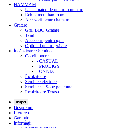
HAMMAM
Usi si materiale pentru hammam
Echipament hammam
Accesorii pentru hamam
Gratare
Grill-BBQ-Gratare
Tandir
Accesorii pentru gatit
Optional pentru grătare
Încălzitoare / Șeminee
Conditionere
- CASUAL
- PRODIGY
- ONNIX
Încălzitoare
Seminee electrice
Seminee si Sobe pe lemne
Incalzitoare Terasa
Înapoi
Despre noi
Livrarea
Garanție
Informații