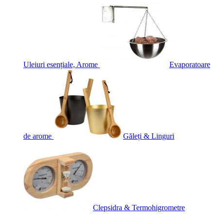
Uleiuri esențiale, Arome
Evaporatoare
de arome
Găleți & Linguri
Clepsidra & Termohigrometre