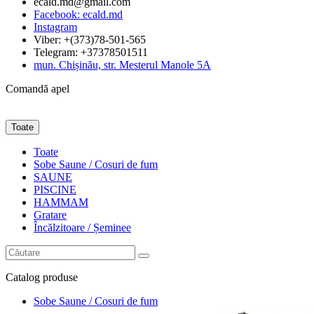
ecald.md@gmail.com
Facebook: ecald.md
Instagram
Viber: +(373)78-501-565
Telegram: +37378501511
mun. Chișinău, str. Mesterul Manole 5A
Comandă apel
Toate
Toate
Sobe Saune / Cosuri de fum
SAUNE
PISCINE
HAMMAM
Gratare
Încălzitoare / Șeminee
Catalog
produse
Sobe Saune / Cosuri de fum