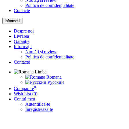
Noutăți și review
Politica de confidențialitate
Contacte
Informații
Despre noi
Livrarea
Garanție
Informații
Noutăți și review
Politica de confidențialitate
Contacte
Limba
Romana
Русский
0
Comparare
Wish List (0)
Contul meu
Autentifică-te
Înregistrează-te