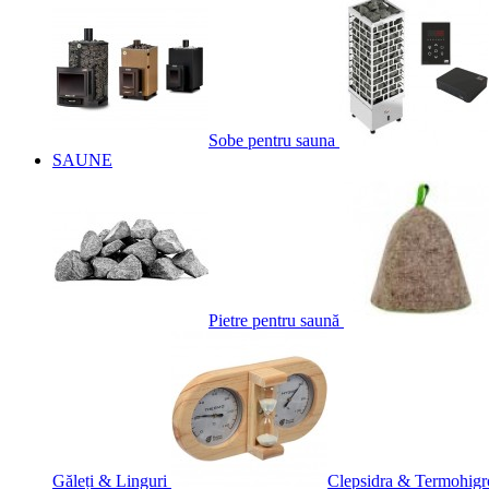
Sobe pentru sauna
SAUNE
Pietre pentru saună
Găleți & Linguri
Clepsidra & Termohigr