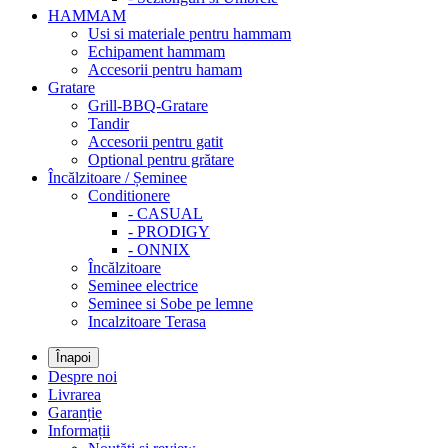
HAMMAM
Usi si materiale pentru hammam
Echipament hammam
Accesorii pentru hamam
Gratare
Grill-BBQ-Gratare
Tandir
Accesorii pentru gatit
Optional pentru grătare
Încălzitoare / Șeminee
Conditionere
- CASUAL
- PRODIGY
- ONNIX
Încălzitoare
Seminee electrice
Seminee si Sobe pe lemne
Incalzitoare Terasa
Înapoi
Despre noi
Livrarea
Garanție
Informații