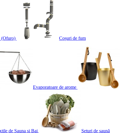
 (Ofuro)
Coșuri de fum
Evaporatoare de arome
xtile de Sauna si Bai
Seturi de saună