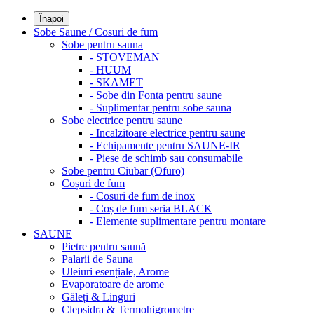
Înapoi
Sobe Saune / Cosuri de fum
Sobe pentru sauna
- STOVEMAN
- HUUM
- SKAMET
- Sobe din Fonta pentru saune
- Suplimentar pentru sobe sauna
Sobe electrice pentru saune
- Incalzitoare electrice pentru saune
- Echipamente pentru SAUNE-IR
- Piese de schimb sau consumabile
Sobe pentru Ciubar (Ofuro)
Coșuri de fum
- Cosuri de fum de inox
- Coș de fum seria BLACK
- Elemente suplimentare pentru montare
SAUNE
Pietre pentru saună
Palarii de Sauna
Uleiuri esențiale, Arome
Evaporatoare de arome
Găleți & Linguri
Clepsidra & Termohigrometre