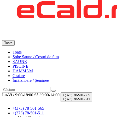
Toate
Toate
Sobe Saune / Cosuri de fum
SAUNE
PISCINE
HAMMAM
Gratare
Încălzitoare / Șeminee
Lu-Vi / 9:00-18:00
Sâ / 9:00-14:00
+(373)
78-501-565
+(373)
78-501-511
+(373) 78-501-565
+(373) 78-501-511