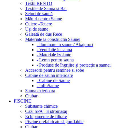
Textil RENTO
Textile de Sauna si Bai
Seturi de saună
Mături pentru Saune
Cuiere -Tetiere
Uși de saune
Găleată de duș Rece
Materiale la constructia Saunei
- Iluminare in saune / Abajururi
- Ventilatie in sauna
- Materiale izolante
- Lemn pentru sauna
- Produse de îngrijire și protecție a saunei
Accesorii pentru seminee si sobe
Cabine de sauna interioare
- Cabine de Saune
- InfraSaune
Sauna exterioara
Ciubar
PISCINE
Substante chimice
Cazi SPA - Hidromasaj
Echipamente de filtrare
Piscine prefabricate si gonflabile
Ciubar