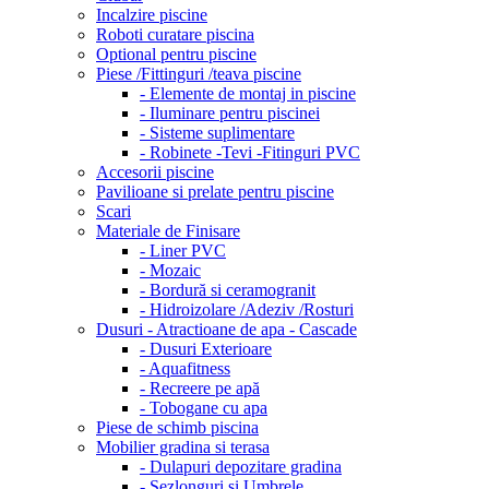
Incalzire piscine
Roboti curatare piscina
Optional pentru piscine
Piese /Fittinguri /teava piscine
- Elemente de montaj in piscine
- Iluminare pentru piscinei
- Sisteme suplimentare
- Robinete -Tevi -Fitinguri PVC
Accesorii piscine
Pavilioane si prelate pentru piscine
Scari
Materiale de Finisare
- Liner PVC
- Mozaic
- Bordură si ceramogranit
- Hidroizolare /Adeziv /Rosturi
Dusuri - Atractioane de apa - Cascade
- Dusuri Exterioare
- Aquafitness
- Recreere pe apă
- Tobogane cu apa
Piese de schimb piscina
Mobilier gradina si terasa
- Dulapuri depozitare gradina
- Sezlonguri si Umbrele