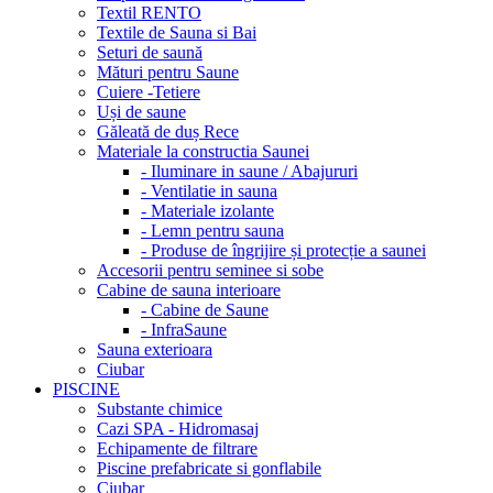
Textil RENTO
Textile de Sauna si Bai
Seturi de saună
Mături pentru Saune
Cuiere -Tetiere
Uși de saune
Găleată de duș Rece
Materiale la constructia Saunei
- Iluminare in saune / Abajururi
- Ventilatie in sauna
- Materiale izolante
- Lemn pentru sauna
- Produse de îngrijire și protecție a saunei
Accesorii pentru seminee si sobe
Cabine de sauna interioare
- Cabine de Saune
- InfraSaune
Sauna exterioara
Ciubar
PISCINE
Substante chimice
Cazi SPA - Hidromasaj
Echipamente de filtrare
Piscine prefabricate si gonflabile
Ciubar