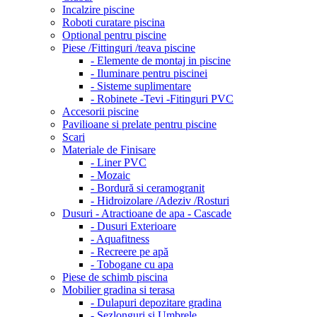
Incalzire piscine
Roboti curatare piscina
Optional pentru piscine
Piese /Fittinguri /teava piscine
- Elemente de montaj in piscine
- Iluminare pentru piscinei
- Sisteme suplimentare
- Robinete -Tevi -Fitinguri PVC
Accesorii piscine
Pavilioane si prelate pentru piscine
Scari
Materiale de Finisare
- Liner PVC
- Mozaic
- Bordură si ceramogranit
- Hidroizolare /Adeziv /Rosturi
Dusuri - Atractioane de apa - Cascade
- Dusuri Exterioare
- Aquafitness
- Recreere pe apă
- Tobogane cu apa
Piese de schimb piscina
Mobilier gradina si terasa
- Dulapuri depozitare gradina
- Sezlonguri si Umbrele