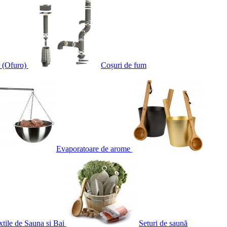
 (Ofuro)
Coșuri de fum
Evaporatoare de arome
xtile de Sauna si Bai
Seturi de saună