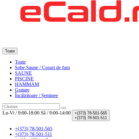
Toate
Toate
Sobe Saune / Cosuri de fum
SAUNE
PISCINE
HAMMAM
Gratare
Încălzitoare / Șeminee
Lu-Vi / 9:00-18:00
Sâ / 9:00-14:00
+(373)
78-501-565
+(373)
78-501-511
+(373) 78-501-565
+(373) 78-501-511