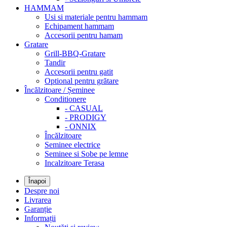
HAMMAM
Usi si materiale pentru hammam
Echipament hammam
Accesorii pentru hamam
Gratare
Grill-BBQ-Gratare
Tandir
Accesorii pentru gatit
Optional pentru grătare
Încălzitoare / Șeminee
Conditionere
- CASUAL
- PRODIGY
- ONNIX
Încălzitoare
Seminee electrice
Seminee si Sobe pe lemne
Incalzitoare Terasa
Înapoi
Despre noi
Livrarea
Garanție
Informații