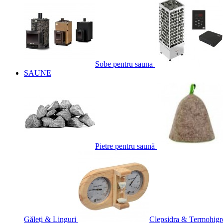
Sobe pentru sauna
SAUNE
Pietre pentru saună
Găleți & Linguri
Clepsidra & Termohigr