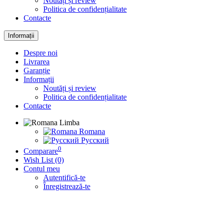
Noutăți și review
Politica de confidențialitate
Contacte
Informații
Despre noi
Livrarea
Garanție
Informații
Noutăți și review
Politica de confidențialitate
Contacte
Limba
Romana
Русский
0
Comparare
Wish List (0)
Contul meu
Autentifică-te
Înregistrează-te