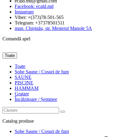
ecald.md@gmail.com
Facebook: ecald.md
Instagram
Viber: +(373)78-501-565
Telegram: +37378501511
mun. Chișinău, str. Mesterul Manole 5A
Comandă apel
Toate
Toate
Sobe Saune / Cosuri de fum
SAUNE
PISCINE
HAMMAM
Gratare
Încălzitoare / Șeminee
Catalog
produse
Sobe Saune / Cosuri de fum