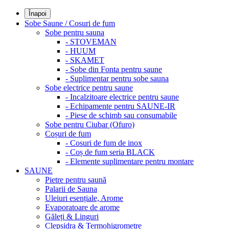
Înapoi
Sobe Saune / Cosuri de fum
Sobe pentru sauna
- STOVEMAN
- HUUM
- SKAMET
- Sobe din Fonta pentru saune
- Suplimentar pentru sobe sauna
Sobe electrice pentru saune
- Incalzitoare electrice pentru saune
- Echipamente pentru SAUNE-IR
- Piese de schimb sau consumabile
Sobe pentru Ciubar (Ofuro)
Coșuri de fum
- Cosuri de fum de inox
- Coș de fum seria BLACK
- Elemente suplimentare pentru montare
SAUNE
Pietre pentru saună
Palarii de Sauna
Uleiuri esențiale, Arome
Evaporatoare de arome
Găleți & Linguri
Clepsidra & Termohigrometre