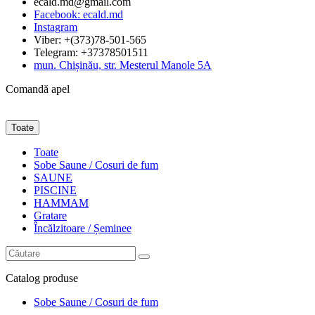
ecald.md@gmail.com
Facebook: ecald.md
Instagram
Viber: +(373)78-501-565
Telegram: +37378501511
mun. Chișinău, str. Mesterul Manole 5A
Comandă apel
Toate
Toate
Sobe Saune / Cosuri de fum
SAUNE
PISCINE
HAMMAM
Gratare
Încălzitoare / Șeminee
Catalog
produse
Sobe Saune / Cosuri de fum