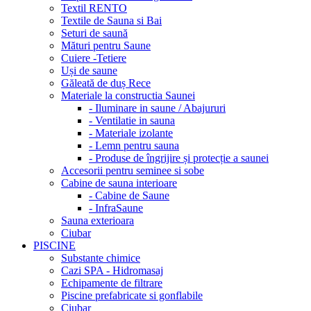
Textil RENTO
Textile de Sauna si Bai
Seturi de saună
Mături pentru Saune
Cuiere -Tetiere
Uși de saune
Găleată de duș Rece
Materiale la constructia Saunei
- Iluminare in saune / Abajururi
- Ventilatie in sauna
- Materiale izolante
- Lemn pentru sauna
- Produse de îngrijire și protecție a saunei
Accesorii pentru seminee si sobe
Cabine de sauna interioare
- Cabine de Saune
- InfraSaune
Sauna exterioara
Ciubar
PISCINE
Substante chimice
Cazi SPA - Hidromasaj
Echipamente de filtrare
Piscine prefabricate si gonflabile
Ciubar