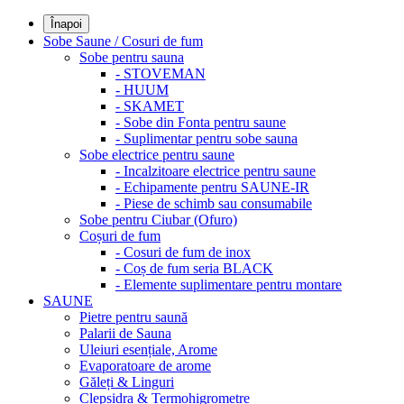
Înapoi
Sobe Saune / Cosuri de fum
Sobe pentru sauna
- STOVEMAN
- HUUM
- SKAMET
- Sobe din Fonta pentru saune
- Suplimentar pentru sobe sauna
Sobe electrice pentru saune
- Incalzitoare electrice pentru saune
- Echipamente pentru SAUNE-IR
- Piese de schimb sau consumabile
Sobe pentru Ciubar (Ofuro)
Coșuri de fum
- Cosuri de fum de inox
- Coș de fum seria BLACK
- Elemente suplimentare pentru montare
SAUNE
Pietre pentru saună
Palarii de Sauna
Uleiuri esențiale, Arome
Evaporatoare de arome
Găleți & Linguri
Clepsidra & Termohigrometre