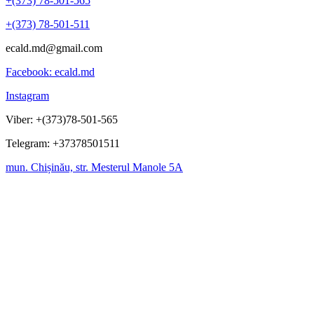
+(373) 78-501-565
+(373) 78-501-511
ecald.md@gmail.com
Facebook: ecald.md
Instagram
Viber: +(373)78-501-565
Telegram: +37378501511
mun. Chișinău, str. Mesterul Manole 5A