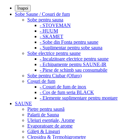
Înapoi
Sobe Saune / Cosuri de fum
Sobe pentru sauna
- STOVEMAN
- HUUM
- SKAMET
- Sobe din Fonta pentru saune
- Suplimentar pentru sobe sauna
Sobe electrice pentru saune
- Incalzitoare electrice pentru saune
- Echipamente pentru SAUNE-IR
- Piese de schimb sau consumabile
Sobe pentru Ciubar (Ofuro)
Coșuri de fum
- Cosuri de fum de inox
- Coș de fum seria BLACK
- Elemente suplimentare pentru montare
SAUNE
Pietre pentru saună
Palarii de Sauna
Uleiuri esențiale, Arome
Evaporatoare de arome
Găleți & Linguri
Clepsidra & Termohigrometre