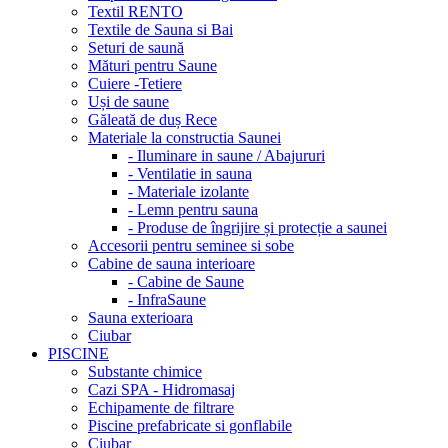
Textil RENTO
Textile de Sauna si Bai
Seturi de saună
Mături pentru Saune
Cuiere -Tetiere
Uși de saune
Găleată de duș Rece
Materiale la constructia Saunei
- Iluminare in saune / Abajururi
- Ventilatie in sauna
- Materiale izolante
- Lemn pentru sauna
- Produse de îngrijire și protecție a saunei
Accesorii pentru seminee si sobe
Cabine de sauna interioare
- Cabine de Saune
- InfraSaune
Sauna exterioara
Ciubar
PISCINE
Substante chimice
Cazi SPA - Hidromasaj
Echipamente de filtrare
Piscine prefabricate si gonflabile
Ciubar