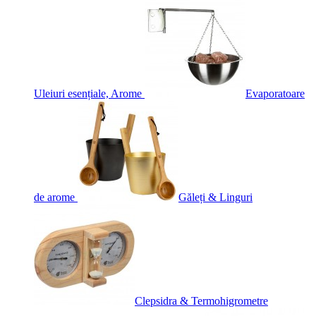
Uleiuri esențiale, Arome
Evaporatoare
de arome
Găleți & Linguri
Clepsidra & Termohigrometre