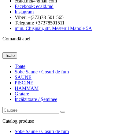
ecald.md@gmail.com
Facebook: ecald.md
Instagram
Viber: +(373)78-501-565
Telegram: +37378501511
mun. Chișinău, str. Mesterul Manole 5A
Comandă apel
Toate
Toate
Sobe Saune / Cosuri de fum
SAUNE
PISCINE
HAMMAM
Gratare
Încălzitoare / Șeminee
Catalog
produse
Sobe Saune / Cosuri de fum