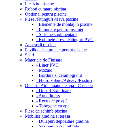
Incalzire piscine
Roboti curatare piscina
Optional pentru piscine
Piese /Fittinguri /teava piscine
- Elemente de montaj in piscine
- Iluminare pentru piscinei
- Sisteme suplimentare
- Robinete -Tevi -Fitinguri PVC
Accesorii piscine
Pavilioane si prelate pentru piscine
Scari
Materiale de Finisare
- Liner PVC
- Mozaic
- Bordură si ceramogranit
- Hidroizolare /Adeziv /Rosturi
Dusuri - Atractioane de apa - Cascade
- Dusuri Exterioare
- Aquafitness
- Recreere pe apă
- Tobogane cu apa
Piese de schimb piscina
Mobilier gradina si terasa
- Dulapuri depozitare gradina
- Sezlonguri si Umbrele