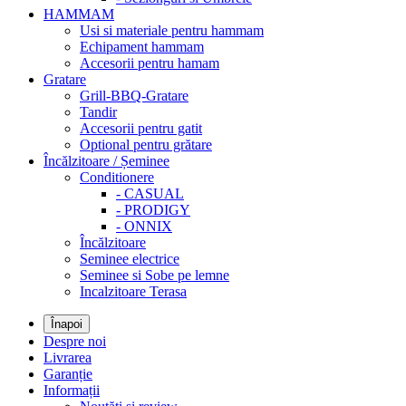
HAMMAM
Usi si materiale pentru hammam
Echipament hammam
Accesorii pentru hamam
Gratare
Grill-BBQ-Gratare
Tandir
Accesorii pentru gatit
Optional pentru grătare
Încălzitoare / Șeminee
Conditionere
- CASUAL
- PRODIGY
- ONNIX
Încălzitoare
Seminee electrice
Seminee si Sobe pe lemne
Incalzitoare Terasa
Înapoi
Despre noi
Livrarea
Garanție
Informații