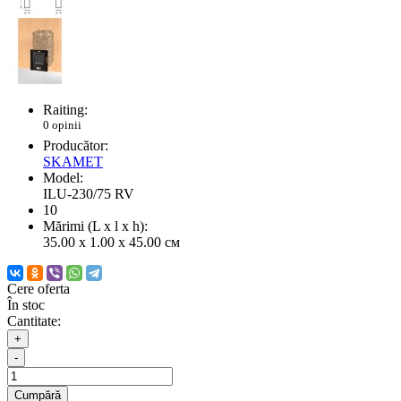
Raiting:
0 opinii
Producător:
SKAMET
Model:
ILU-230/75 RV
10
Mărimi (L x l x h):
35.00 x 1.00 x 45.00 см
Cere oferta
În stoc
Cantitate:
+
-
Cumpără