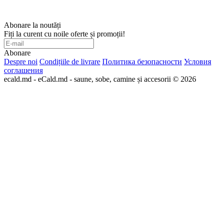
Abonare la noutăți
Fiți la curent cu noile oferte și promoții!
Abonare
Despre noi
Condițiile de livrare
Политика безопасности
Условия
соглашения
ecald.md - eCald.md - saune, sobe, camine și accesorii © 2026