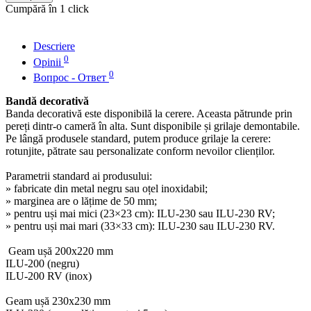
Cumpără în 1 click
Descriere
0
Opinii
0
Вопрос - Ответ
Bandă decorativă
Banda decorativă este disponibilă la cerere. Aceasta pătrunde prin
pereți dintr-o cameră în alta. Sunt disponibile și grilaje demontabile.
Pe lângă produsele standard, putem produce grilaje la cerere:
rotunjite, pătrate sau personalizate conform nevoilor clienților.
Parametrii standard ai produsului:
» fabricate din metal negru sau oțel inoxidabil;
» marginea are o lățime de 50 mm;
» pentru uși mai mici (23×23 cm): ILU-230 sau ILU-230 RV;
» pentru uși mai mari (33×33 cm): ILU-230 sau ILU-230 RV.
Geam ușă 200x220 mm
ILU-200 (negru)
ILU-200 RV (inox)
Geam ușă 230x230 mm