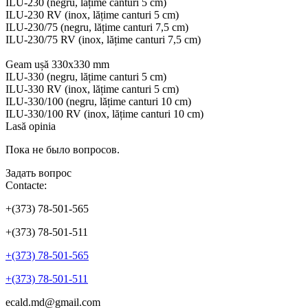
ILU-230 (negru, lățime canturi 5 cm)
ILU-230 RV (inox, lățime canturi 5 cm)
ILU-230/75 (negru, lățime canturi 7,5 cm)
ILU-230/75 RV (inox, lățime canturi 7,5 cm)
Geam ușă 330x330 mm
ILU-330 (negru, lățime canturi 5 cm)
ILU-330 RV (inox, lățime canturi 5 cm)
ILU-330/100 (negru, lățime canturi 10 cm)
ILU-330/100 RV (inox, lățime canturi 10 cm)
Lasă opinia
Пока не было вопросов.
Задать вопрос
Contacte:
+(373) 78-501-565
+(373) 78-501-511
+(373) 78-501-565
+(373) 78-501-511
ecald.md@gmail.com