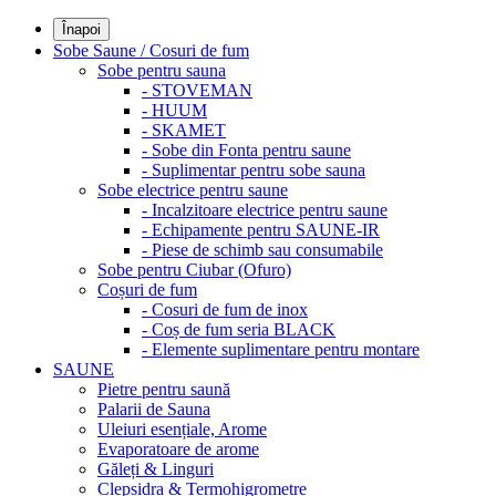
Înapoi
Sobe Saune / Cosuri de fum
Sobe pentru sauna
- STOVEMAN
- HUUM
- SKAMET
- Sobe din Fonta pentru saune
- Suplimentar pentru sobe sauna
Sobe electrice pentru saune
- Incalzitoare electrice pentru saune
- Echipamente pentru SAUNE-IR
- Piese de schimb sau consumabile
Sobe pentru Ciubar (Ofuro)
Coșuri de fum
- Cosuri de fum de inox
- Coș de fum seria BLACK
- Elemente suplimentare pentru montare
SAUNE
Pietre pentru saună
Palarii de Sauna
Uleiuri esențiale, Arome
Evaporatoare de arome
Găleți & Linguri
Clepsidra & Termohigrometre