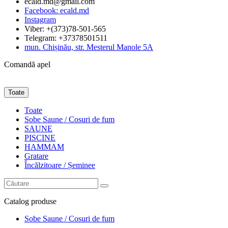
ecald.md@gmail.com
Facebook: ecald.md
Instagram
Viber: +(373)78-501-565
Telegram: +37378501511
mun. Chișinău, str. Mesterul Manole 5A
Comandă apel
Toate
Toate
Sobe Saune / Cosuri de fum
SAUNE
PISCINE
HAMMAM
Gratare
Încălzitoare / Șeminee
Catalog
produse
Sobe Saune / Cosuri de fum