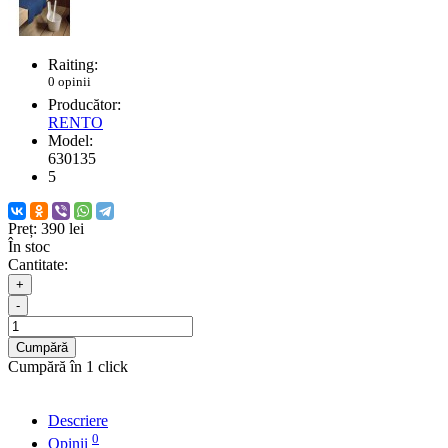
Raiting:
0 opinii
Producător:
RENTO
Model:
630135
5
Preț:
390 lei
În stoc
Cantitate:
+
-
Cumpără
Cumpără în 1 click
Descriere
0
Opinii