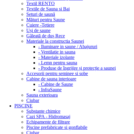
Textil RENTO
Textile de Sauna si Bai
Seturi de saună
Mături pentru Saune
Cuiere -Tetiere
Uși de saune
Găleată de duș Rece
Materiale la constructia Saunei
- Iluminare in saune / Abajururi
- Ventilatie in sauna
- Materiale izolante
- Lemn pentru sauna
- Produse de îngrijire și protecție a saunei
Accesorii pentru seminee si sobe
Cabine de sauna interioare
- Cabine de Saune
- InfraSaune
Sauna exterioara
Ciubar
PISCINE
Substante chimice
Cazi SPA - Hidromasaj
Echipamente de filtrare
Piscine prefabricate si gonflabile
Ciubar