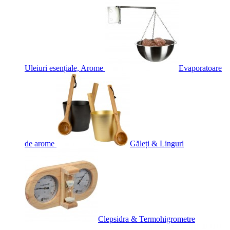
Uleiuri esențiale, Arome
Evaporatoare
de arome
Găleți & Linguri
Clepsidra & Termohigrometre