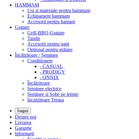
HAMMAM
Usi si materiale pentru hammam
Echipament hammam
Accesorii pentru hamam
Gratare
Grill-BBQ-Gratare
Tandir
Accesorii pentru gatit
Optional pentru grătare
Încălzitoare / Șeminee
Conditionere
- CASUAL
- PRODIGY
- ONNIX
Încălzitoare
Seminee electrice
Seminee si Sobe pe lemne
Incalzitoare Terasa
Înapoi
Despre noi
Livrarea
Garanție
Informații