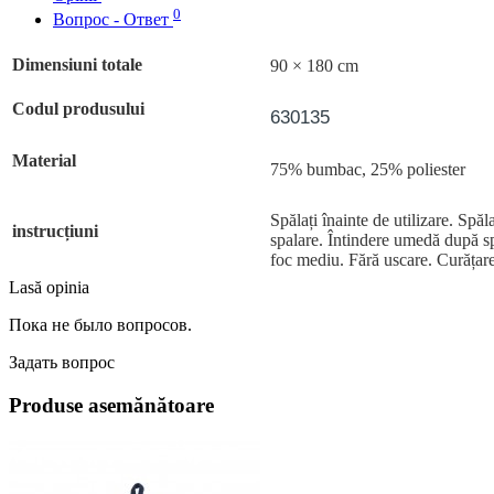
0
Вопрос - Ответ
Dimensiuni totale
90 × 180 cm
Codul produsului
630135
Material
75% bumbac, 25% poliester
Spălați înainte de utilizare. Spă
instrucțiuni
spalare. Întindere umedă după sp
foc mediu. Fără uscare. Curățare
Lasă opinia
Пока не было вопросов.
Задать вопрос
Produse asemănătoare