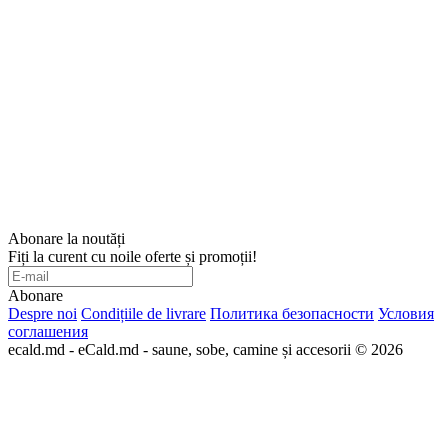
Abonare la noutăți
Fiți la curent cu noile oferte și promoții!
Abonare
Despre noi
Condițiile de livrare
Политика безопасности
Условия
соглашения
ecald.md - eCald.md - saune, sobe, camine și accesorii © 2026