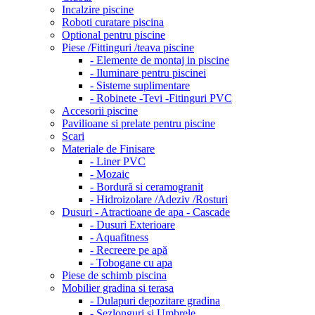
Incalzire piscine
Roboti curatare piscina
Optional pentru piscine
Piese /Fittinguri /teava piscine
- Elemente de montaj in piscine
- Iluminare pentru piscinei
- Sisteme suplimentare
- Robinete -Tevi -Fitinguri PVC
Accesorii piscine
Pavilioane si prelate pentru piscine
Scari
Materiale de Finisare
- Liner PVC
- Mozaic
- Bordură si ceramogranit
- Hidroizolare /Adeziv /Rosturi
Dusuri - Atractioane de apa - Cascade
- Dusuri Exterioare
- Aquafitness
- Recreere pe apă
- Tobogane cu apa
Piese de schimb piscina
Mobilier gradina si terasa
- Dulapuri depozitare gradina
- Sezlonguri si Umbrele