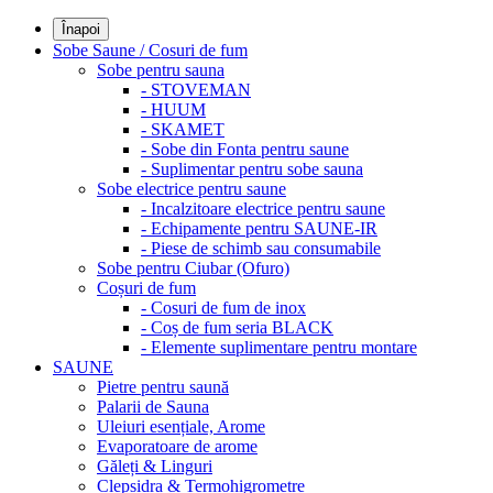
Înapoi
Sobe Saune / Cosuri de fum
Sobe pentru sauna
- STOVEMAN
- HUUM
- SKAMET
- Sobe din Fonta pentru saune
- Suplimentar pentru sobe sauna
Sobe electrice pentru saune
- Incalzitoare electrice pentru saune
- Echipamente pentru SAUNE-IR
- Piese de schimb sau consumabile
Sobe pentru Ciubar (Ofuro)
Coșuri de fum
- Cosuri de fum de inox
- Coș de fum seria BLACK
- Elemente suplimentare pentru montare
SAUNE
Pietre pentru saună
Palarii de Sauna
Uleiuri esențiale, Arome
Evaporatoare de arome
Găleți & Linguri
Clepsidra & Termohigrometre