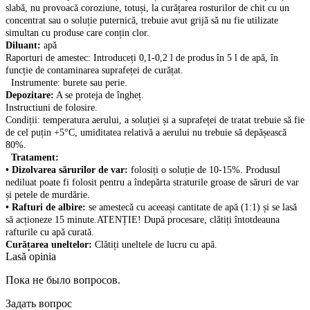
slabă, nu provoacă coroziune, totuși, la curățarea rosturilor de chit cu un
concentrat sau o soluție puternică, trebuie avut grijă să nu fie utilizate
simultan cu produse care conțin clor.
Diluant:
apă
Raporturi de amestec: Introduceți 0,1-0,2 l de produs în 5 l de apă, în
funcție de contaminarea suprafeței de curățat.
Instrumente: burete sau perie.
Depozitare:
A se proteja de îngheț.
Instructiuni de folosire.
Condiții: temperatura aerului, a soluției și a suprafeței de tratat trebuie să fie
de cel puțin +5°C, umiditatea relativă a aerului nu trebuie să depășească
80%.
Tratament:
• Dizolvarea sărurilor de var:
folosiți o soluție de 10-15%. Produsul
nediluat poate fi folosit pentru a îndepărta straturile groase de săruri de var
și petele de murdărie.
• Rafturi de albire:
se amestecă cu aceeași cantitate de apă (1:1) și se lasă
să acționeze 15 minute.ATENȚIE! După procesare, clătiți întotdeauna
rafturile cu apă curată.
Curățarea uneltelor:
Clătiți uneltele de lucru cu apă.
Lasă opinia
Пока не было вопросов.
Задать вопрос