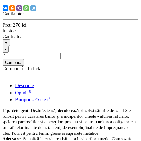
Cantiatate:
Preț:
270 lei
În stoc
Cantitate:
+
-
Cumpără
Cumpără în 1 click
Descriere
0
Opinii
0
Вопрос - Ответ
Tip:
detergent. Dezinfectează, decolorează, dizolvă sărurile de var. Este
folosit pentru curățarea băilor și a încăperilor umede - albirea rafurilor,
spălarea pardoselilor și a pereților, precum și pentru curățarea obligatorie a
suprafețelor înainte de tratament, de exemplu, înainte de impregnarea cu
ulei. Potrivit pentru lemn, gresie și suprafețe metalice.
Adecvare:
Se aplică la curățarea băii și a încăperilor umede. Compoziție