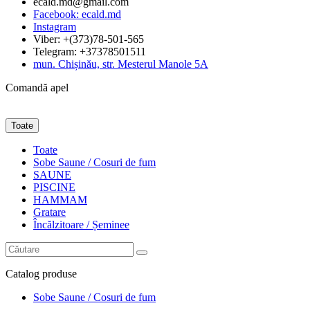
ecald.md@gmail.com
Facebook: ecald.md
Instagram
Viber: +(373)78-501-565
Telegram: +37378501511
mun. Chișinău, str. Mesterul Manole 5A
Comandă apel
Toate
Toate
Sobe Saune / Cosuri de fum
SAUNE
PISCINE
HAMMAM
Gratare
Încălzitoare / Șeminee
Catalog
produse
Sobe Saune / Cosuri de fum