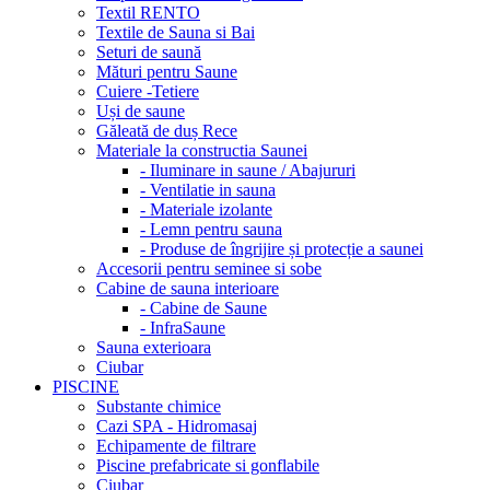
Textil RENTO
Textile de Sauna si Bai
Seturi de saună
Mături pentru Saune
Cuiere -Tetiere
Uși de saune
Găleată de duș Rece
Materiale la constructia Saunei
- Iluminare in saune / Abajururi
- Ventilatie in sauna
- Materiale izolante
- Lemn pentru sauna
- Produse de îngrijire și protecție a saunei
Accesorii pentru seminee si sobe
Cabine de sauna interioare
- Cabine de Saune
- InfraSaune
Sauna exterioara
Ciubar
PISCINE
Substante chimice
Cazi SPA - Hidromasaj
Echipamente de filtrare
Piscine prefabricate si gonflabile
Ciubar