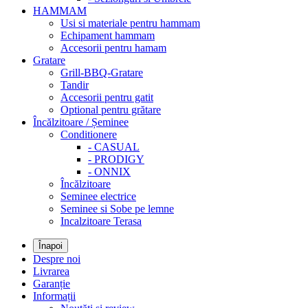
HAMMAM
Usi si materiale pentru hammam
Echipament hammam
Accesorii pentru hamam
Gratare
Grill-BBQ-Gratare
Tandir
Accesorii pentru gatit
Optional pentru grătare
Încălzitoare / Șeminee
Conditionere
- CASUAL
- PRODIGY
- ONNIX
Încălzitoare
Seminee electrice
Seminee si Sobe pe lemne
Incalzitoare Terasa
Înapoi
Despre noi
Livrarea
Garanție
Informații