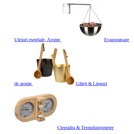
Uleiuri esențiale, Arome
Evaporatoare
de arome
Găleți & Linguri
Clepsidra & Termohigrometre