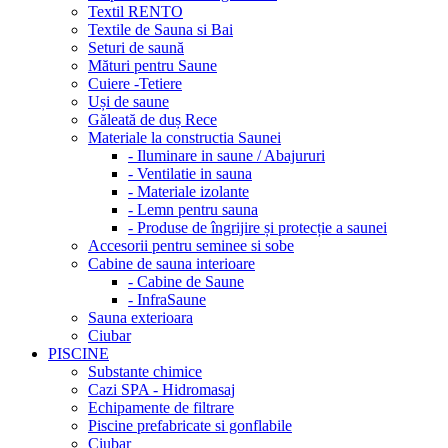
Textil RENTO
Textile de Sauna si Bai
Seturi de saună
Mături pentru Saune
Cuiere -Tetiere
Uși de saune
Găleată de duș Rece
Materiale la constructia Saunei
- Iluminare in saune / Abajururi
- Ventilatie in sauna
- Materiale izolante
- Lemn pentru sauna
- Produse de îngrijire și protecție a saunei
Accesorii pentru seminee si sobe
Cabine de sauna interioare
- Cabine de Saune
- InfraSaune
Sauna exterioara
Ciubar
PISCINE
Substante chimice
Cazi SPA - Hidromasaj
Echipamente de filtrare
Piscine prefabricate si gonflabile
Ciubar