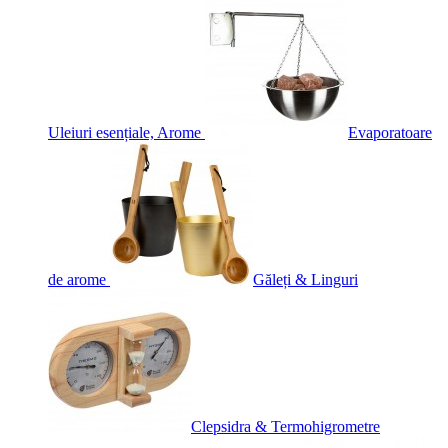
Uleiuri esențiale, Arome
Evaporatoare
de arome
Găleți & Linguri
Clepsidra & Termohigrometre