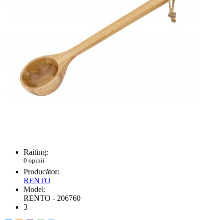
Raiting:
0 opinii
Producător:
RENTO
Model:
RENTO - 206760
3