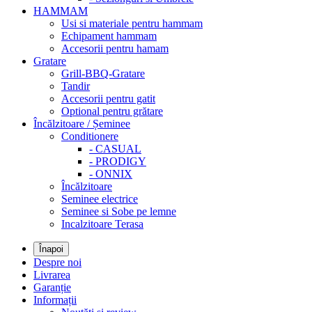
HAMMAM
Usi si materiale pentru hammam
Echipament hammam
Accesorii pentru hamam
Gratare
Grill-BBQ-Gratare
Tandir
Accesorii pentru gatit
Optional pentru grătare
Încălzitoare / Șeminee
Conditionere
- CASUAL
- PRODIGY
- ONNIX
Încălzitoare
Seminee electrice
Seminee si Sobe pe lemne
Incalzitoare Terasa
Înapoi
Despre noi
Livrarea
Garanție
Informații