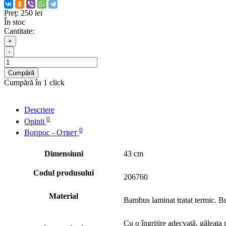
Preț:
250 lei
În stoc
Cantitate:
+
-
Cumpără
Cumpără în 1 click
Descriere
0
Opinii
0
Вопрос - Ответ
Dimensiuni
43 cm
Codul produsului
206760
Material
Bambus laminat tratat termic. Bu
Cu o îngrijire adecvată, găleata