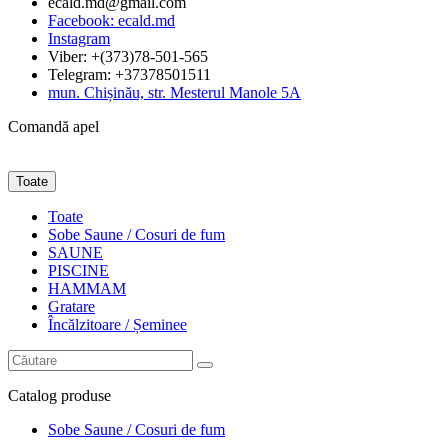
ecald.md@gmail.com
Facebook: ecald.md
Instagram
Viber: +(373)78-501-565
Telegram: +37378501511
mun. Chișinău, str. Mesterul Manole 5A
Comandă apel
Toate
Toate
Sobe Saune / Cosuri de fum
SAUNE
PISCINE
HAMMAM
Gratare
Încălzitoare / Șeminee
Catalog
produse
Sobe Saune / Cosuri de fum