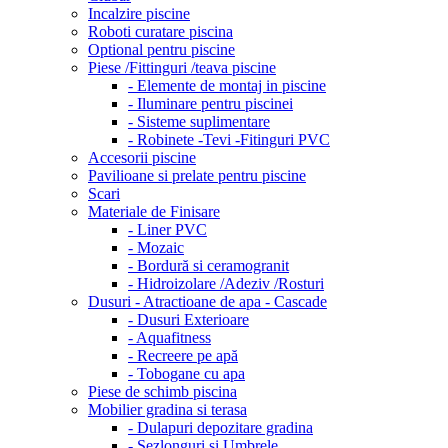
Incalzire piscine
Roboti curatare piscina
Optional pentru piscine
Piese /Fittinguri /teava piscine
- Elemente de montaj in piscine
- Iluminare pentru piscinei
- Sisteme suplimentare
- Robinete -Tevi -Fitinguri PVC
Accesorii piscine
Pavilioane si prelate pentru piscine
Scari
Materiale de Finisare
- Liner PVC
- Mozaic
- Bordură si ceramogranit
- Hidroizolare /Adeziv /Rosturi
Dusuri - Atractioane de apa - Cascade
- Dusuri Exterioare
- Aquafitness
- Recreere pe apă
- Tobogane cu apa
Piese de schimb piscina
Mobilier gradina si terasa
- Dulapuri depozitare gradina
- Sezlonguri si Umbrele