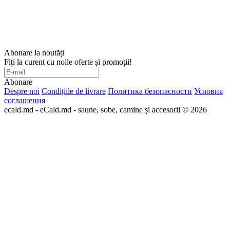
Abonare la noutăți
Fiți la curent cu noile oferte și promoții!
Abonare
Despre noi
Condițiile de livrare
Политика безопасности
Условия
соглашения
ecald.md - eCald.md - saune, sobe, camine și accesorii © 2026