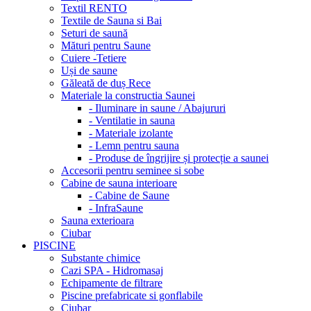
Textil RENTO
Textile de Sauna si Bai
Seturi de saună
Mături pentru Saune
Cuiere -Tetiere
Uși de saune
Găleată de duș Rece
Materiale la constructia Saunei
- Iluminare in saune / Abajururi
- Ventilatie in sauna
- Materiale izolante
- Lemn pentru sauna
- Produse de îngrijire și protecție a saunei
Accesorii pentru seminee si sobe
Cabine de sauna interioare
- Cabine de Saune
- InfraSaune
Sauna exterioara
Ciubar
PISCINE
Substante chimice
Cazi SPA - Hidromasaj
Echipamente de filtrare
Piscine prefabricate si gonflabile
Ciubar