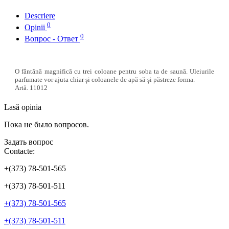
Descriere
0
Opinii
0
Вопрос - Ответ
O fântână magnifică cu trei coloane pentru soba ta de saună. Uleiurile
parfumate vor ajuta chiar și coloanele de apă să-și păstreze forma.
Artă. 11012
Lasă opinia
Пока не было вопросов.
Задать вопрос
Contacte:
+(373) 78-501-565
+(373) 78-501-511
+(373) 78-501-565
+(373) 78-501-511