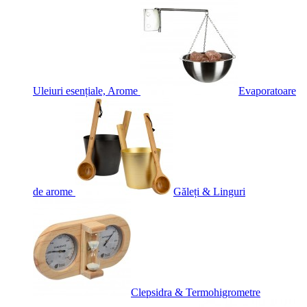
Uleiuri esențiale, Arome
Evaporatoare
de arome
Găleți & Linguri
Clepsidra & Termohigrometre