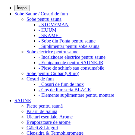
Înapoi
Sobe Saune / Cosuri de fum
Sobe pentru sauna
- STOVEMAN
- HUUM
- SKAMET
- Sobe din Fonta pentru saune
- Suplimentar pentru sobe sauna
Sobe electrice pentru saune
- Incalzitoare electrice pentru saune
- Echipamente pentru SAUNE-IR
- Piese de schimb sau consumabile
Sobe pentru Ciubar (Ofuro)
Coșuri de fum
- Cosuri de fum de inox
- Coș de fum seria BLACK
- Elemente suplimentare pentru montare
SAUNE
Pietre pentru saună
Palarii de Sauna
Uleiuri esențiale, Arome
Evaporatoare de arome
Găleți & Linguri
Clepsidra & Termohigrometre