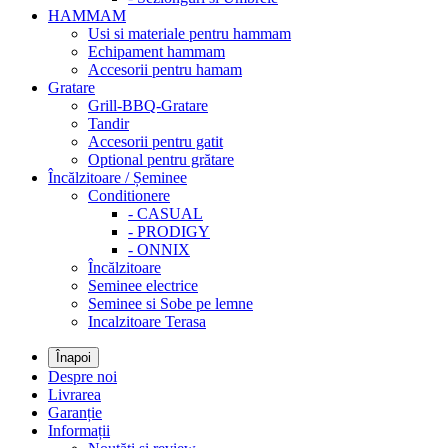
HAMMAM
Usi si materiale pentru hammam
Echipament hammam
Accesorii pentru hamam
Gratare
Grill-BBQ-Gratare
Tandir
Accesorii pentru gatit
Optional pentru grătare
Încălzitoare / Șeminee
Conditionere
- CASUAL
- PRODIGY
- ONNIX
Încălzitoare
Seminee electrice
Seminee si Sobe pe lemne
Incalzitoare Terasa
Înapoi
Despre noi
Livrarea
Garanție
Informații