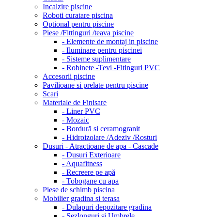
Incalzire piscine
Roboti curatare piscina
Optional pentru piscine
Piese /Fittinguri /teava piscine
- Elemente de montaj in piscine
- Iluminare pentru piscinei
- Sisteme suplimentare
- Robinete -Tevi -Fitinguri PVC
Accesorii piscine
Pavilioane si prelate pentru piscine
Scari
Materiale de Finisare
- Liner PVC
- Mozaic
- Bordură si ceramogranit
- Hidroizolare /Adeziv /Rosturi
Dusuri - Atractioane de apa - Cascade
- Dusuri Exterioare
- Aquafitness
- Recreere pe apă
- Tobogane cu apa
Piese de schimb piscina
Mobilier gradina si terasa
- Dulapuri depozitare gradina
- Sezlonguri si Umbrele