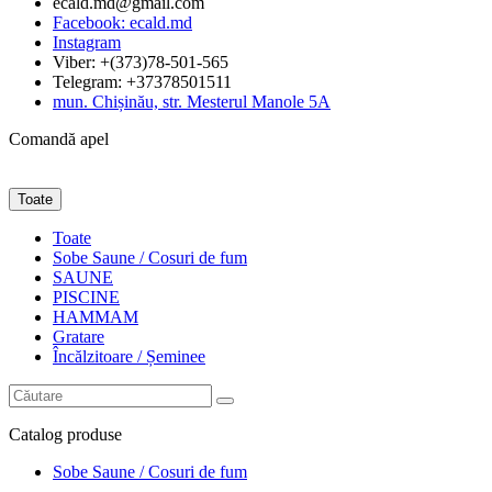
ecald.md@gmail.com
Facebook: ecald.md
Instagram
Viber: +(373)78-501-565
Telegram: +37378501511
mun. Chișinău, str. Mesterul Manole 5A
Comandă apel
Toate
Toate
Sobe Saune / Cosuri de fum
SAUNE
PISCINE
HAMMAM
Gratare
Încălzitoare / Șeminee
Catalog
produse
Sobe Saune / Cosuri de fum