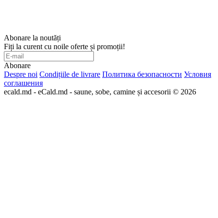
Abonare la noutăți
Fiți la curent cu noile oferte și promoții!
Abonare
Despre noi
Condițiile de livrare
Политика безопасности
Условия
соглашения
ecald.md - eCald.md - saune, sobe, camine și accesorii © 2026