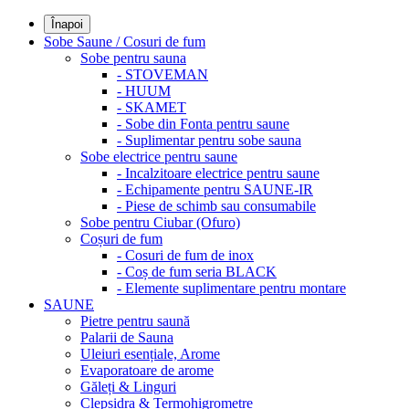
Înapoi
Sobe Saune / Cosuri de fum
Sobe pentru sauna
- STOVEMAN
- HUUM
- SKAMET
- Sobe din Fonta pentru saune
- Suplimentar pentru sobe sauna
Sobe electrice pentru saune
- Incalzitoare electrice pentru saune
- Echipamente pentru SAUNE-IR
- Piese de schimb sau consumabile
Sobe pentru Ciubar (Ofuro)
Coșuri de fum
- Cosuri de fum de inox
- Coș de fum seria BLACK
- Elemente suplimentare pentru montare
SAUNE
Pietre pentru saună
Palarii de Sauna
Uleiuri esențiale, Arome
Evaporatoare de arome
Găleți & Linguri
Clepsidra & Termohigrometre