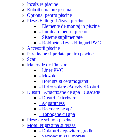
Incalzire piscine
Roboti curatare piscina
Optional pentru piscine
Piese /Fittinguri /teava piscine
- Elemente de montaj in piscine
- Iluminare pentru piscinei
- Sisteme suplimentare
- Robinete -Tevi -Fitinguri PVC
Accesorii piscine
Pavilioane si prelate pentru piscine
Scari
Materiale de Finisare
- Liner PVC
- Mozaic
- Bordură si ceramogranit
- Hidroizolare /Adeziv /Rosturi
Dusuri - Atractioane de apa - Cascade
- Dusuri Exterioare
- Aquafitness
- Recreere pe apă
- Tobogane cu apa
Piese de schimb piscina
Mobilier gradina si terasa
- Dulapuri depozitare gradina
- Sezlonguri si Umbrele