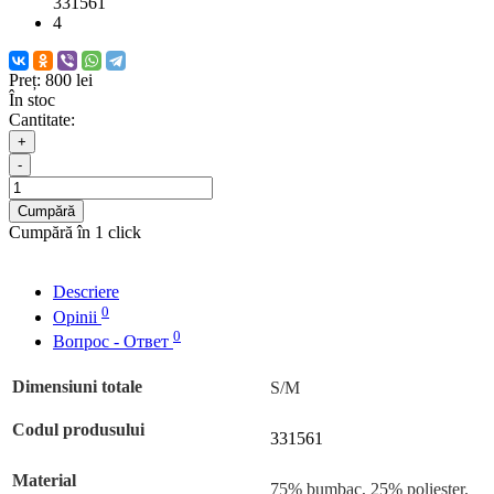
331561
4
Preț:
800 lei
În stoc
Cantitate:
+
-
Cumpără
Cumpără în 1 click
Descriere
0
Opinii
0
Вопрос - Ответ
Dimensiuni totale
S/M
Codul produsului
331561
Material
75% bumbac, 25% poliester.