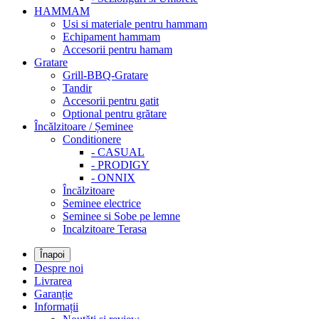
HAMMAM
Usi si materiale pentru hammam
Echipament hammam
Accesorii pentru hamam
Gratare
Grill-BBQ-Gratare
Tandir
Accesorii pentru gatit
Optional pentru grătare
Încălzitoare / Șeminee
Conditionere
- CASUAL
- PRODIGY
- ONNIX
Încălzitoare
Seminee electrice
Seminee si Sobe pe lemne
Incalzitoare Terasa
Înapoi
Despre noi
Livrarea
Garanție
Informații