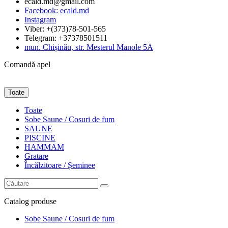
ecald.md@gmail.com
Facebook: ecald.md
Instagram
Viber: +(373)78-501-565
Telegram: +37378501511
mun. Chișinău, str. Mesterul Manole 5A
Comandă apel
Toate
Toate
Sobe Saune / Cosuri de fum
SAUNE
PISCINE
HAMMAM
Gratare
Încălzitoare / Șeminee
Catalog
produse
Sobe Saune / Cosuri de fum