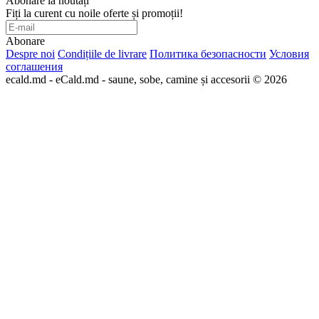
Abonare la noutăți
Fiți la curent cu noile oferte și promoții!
Abonare
Despre noi
Condițiile de livrare
Политика безопасности
Условия
соглашения
ecald.md - eCald.md - saune, sobe, camine și accesorii © 2026