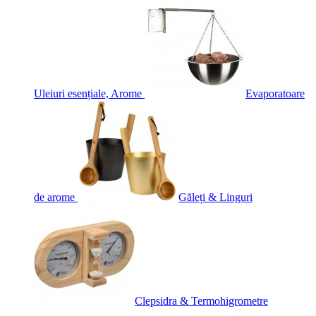
Uleiuri esențiale, Arome
Evaporatoare
de arome
Găleți & Linguri
Clepsidra & Termohigrometre