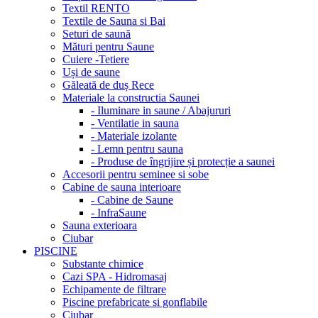
Textil RENTO
Textile de Sauna si Bai
Seturi de saună
Mături pentru Saune
Cuiere -Tetiere
Uși de saune
Găleată de duș Rece
Materiale la constructia Saunei
- Iluminare in saune / Abajururi
- Ventilatie in sauna
- Materiale izolante
- Lemn pentru sauna
- Produse de îngrijire și protecție a saunei
Accesorii pentru seminee si sobe
Cabine de sauna interioare
- Cabine de Saune
- InfraSaune
Sauna exterioara
Ciubar
PISCINE
Substante chimice
Cazi SPA - Hidromasaj
Echipamente de filtrare
Piscine prefabricate si gonflabile
Ciubar