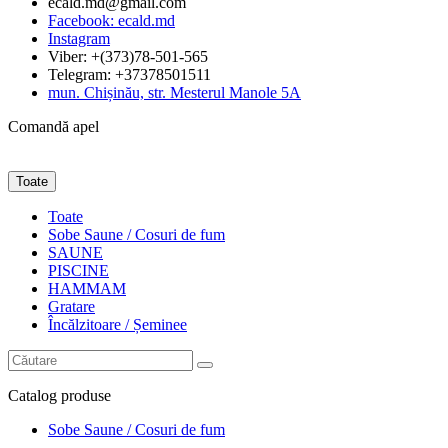
ecald.md@gmail.com
Facebook: ecald.md
Instagram
Viber: +(373)78-501-565
Telegram: +37378501511
mun. Chișinău, str. Mesterul Manole 5A
Comandă apel
Toate
Toate
Sobe Saune / Cosuri de fum
SAUNE
PISCINE
HAMMAM
Gratare
Încălzitoare / Șeminee
Catalog
produse
Sobe Saune / Cosuri de fum