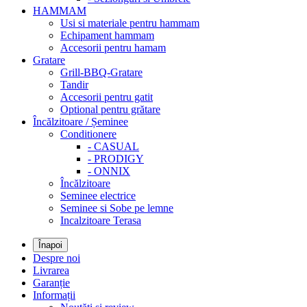
HAMMAM
Usi si materiale pentru hammam
Echipament hammam
Accesorii pentru hamam
Gratare
Grill-BBQ-Gratare
Tandir
Accesorii pentru gatit
Optional pentru grătare
Încălzitoare / Șeminee
Conditionere
- CASUAL
- PRODIGY
- ONNIX
Încălzitoare
Seminee electrice
Seminee si Sobe pe lemne
Incalzitoare Terasa
Înapoi
Despre noi
Livrarea
Garanție
Informații