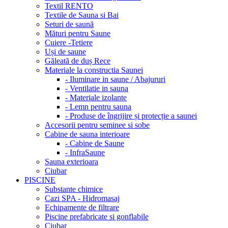
Textil RENTO
Textile de Sauna si Bai
Seturi de saună
Mături pentru Saune
Cuiere -Tetiere
Uși de saune
Găleată de duș Rece
Materiale la constructia Saunei
- Iluminare in saune / Abajururi
- Ventilatie in sauna
- Materiale izolante
- Lemn pentru sauna
- Produse de îngrijire și protecție a saunei
Accesorii pentru seminee si sobe
Cabine de sauna interioare
- Cabine de Saune
- InfraSaune
Sauna exterioara
Ciubar
PISCINE
Substante chimice
Cazi SPA - Hidromasaj
Echipamente de filtrare
Piscine prefabricate si gonflabile
Ciubar