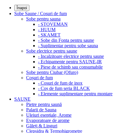
Înapoi
Sobe Saune / Cosuri de fum
Sobe pentru sauna
- STOVEMAN
- HUUM
- SKAMET
- Sobe din Fonta pentru saune
- Suplimentar pentru sobe sauna
Sobe electrice pentru saune
- Incalzitoare electrice pentru saune
- Echipamente pentru SAUNE-IR
- Piese de schimb sau consumabile
Sobe pentru Ciubar (Ofuro)
Coșuri de fum
- Cosuri de fum de inox
- Coș de fum seria BLACK
- Elemente suplimentare pentru montare
SAUNE
Pietre pentru saună
Palarii de Sauna
Uleiuri esențiale, Arome
Evaporatoare de arome
Găleți & Linguri
Clepsidra & Termohigrometre