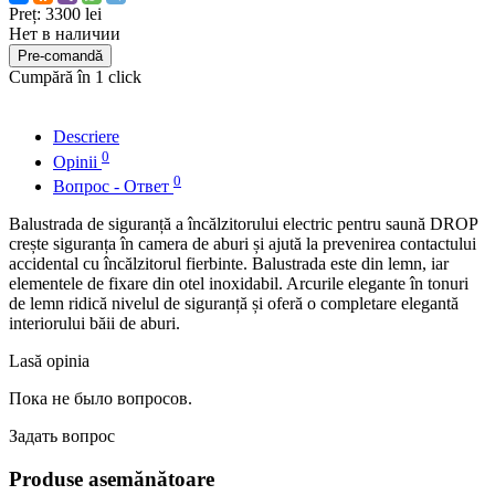
Preț:
3300 lei
Нет в наличии
Pre-comandă
Cumpără în 1 click
Descriere
0
Opinii
0
Вопрос - Ответ
Balustrada de siguranță a încălzitorului electric pentru saună DROP
crește siguranța în camera de aburi și ajută la prevenirea contactului
accidental cu încălzitorul fierbinte. Balustrada este din lemn, iar
elementele de fixare din otel inoxidabil. Arcurile elegante în tonuri
de lemn ridică nivelul de siguranță și oferă o completare elegantă
interiorului băii de aburi.
Lasă opinia
Пока не было вопросов.
Задать вопрос
Produse asemănătoare