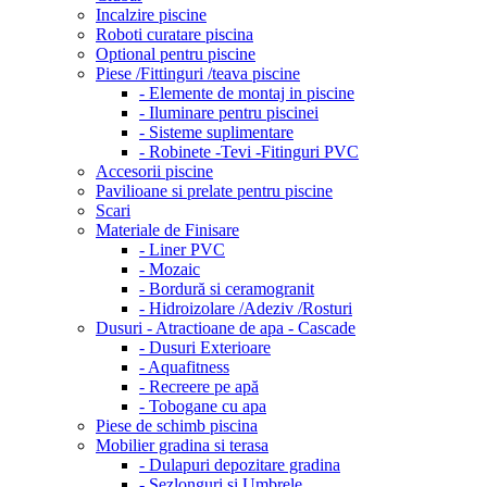
Incalzire piscine
Roboti curatare piscina
Optional pentru piscine
Piese /Fittinguri /teava piscine
- Elemente de montaj in piscine
- Iluminare pentru piscinei
- Sisteme suplimentare
- Robinete -Tevi -Fitinguri PVC
Accesorii piscine
Pavilioane si prelate pentru piscine
Scari
Materiale de Finisare
- Liner PVC
- Mozaic
- Bordură si ceramogranit
- Hidroizolare /Adeziv /Rosturi
Dusuri - Atractioane de apa - Cascade
- Dusuri Exterioare
- Aquafitness
- Recreere pe apă
- Tobogane cu apa
Piese de schimb piscina
Mobilier gradina si terasa
- Dulapuri depozitare gradina
- Sezlonguri si Umbrele