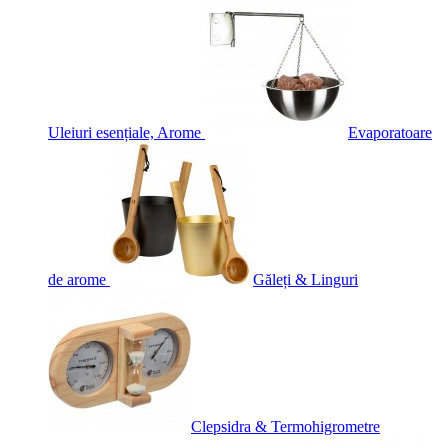
Uleiuri esențiale, Arome
Evaporatoare
de arome
Găleți & Linguri
Clepsidra & Termohigrometre