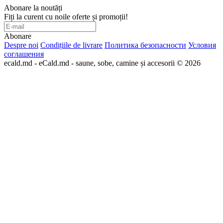
Abonare la noutăți
Fiți la curent cu noile oferte și promoții!
Abonare
Despre noi
Condițiile de livrare
Политика безопасности
Условия
соглашения
ecald.md - eCald.md - saune, sobe, camine și accesorii © 2026