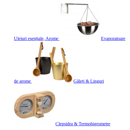
Uleiuri esențiale, Arome
Evaporatoare
de arome
Găleți & Linguri
Clepsidra & Termohigrometre