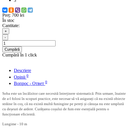
3
Preț:
700 lei
În stoc
Cantitate:
+
-
Cumpără
Cumpără în 1 click
Descriere
0
Opinii
0
Вопрос - Ответ
Soba este un încălzitor care necesită întreținere sistematică. Prin urmare, înainte
de a-l folosi în scopuri practice, este necesar să vă asigurați că nu există obiecte
străine în coș, că nu există multă funingine pe pereți și cănușa nu este umplută
cu deșeuri de ardere. Curățarea coșului de fum este esențială pentru o
funcționare eficientă.
Lungime - 10 m