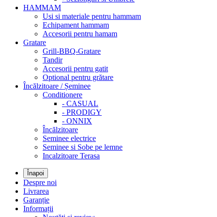
HAMMAM
Usi si materiale pentru hammam
Echipament hammam
Accesorii pentru hamam
Gratare
Grill-BBQ-Gratare
Tandir
Accesorii pentru gatit
Optional pentru grătare
Încălzitoare / Șeminee
Conditionere
- CASUAL
- PRODIGY
- ONNIX
Încălzitoare
Seminee electrice
Seminee si Sobe pe lemne
Incalzitoare Terasa
Înapoi
Despre noi
Livrarea
Garanție
Informații