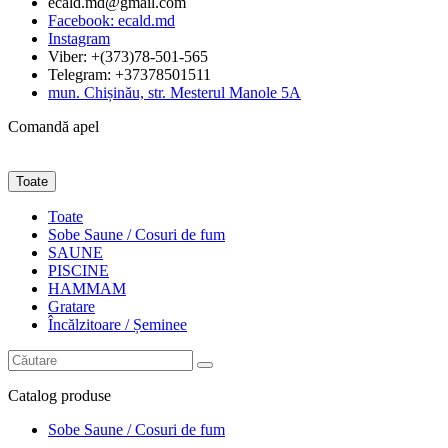
ecald.md@gmail.com
Facebook: ecald.md
Instagram
Viber: +(373)78-501-565
Telegram: +37378501511
mun. Chișinău, str. Mesterul Manole 5A
Comandă apel
Toate
Toate
Sobe Saune / Cosuri de fum
SAUNE
PISCINE
HAMMAM
Gratare
Încălzitoare / Șeminee
Catalog
produse
Sobe Saune / Cosuri de fum