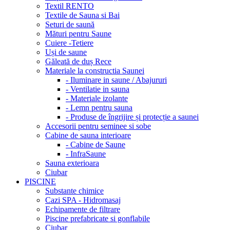
Textil RENTO
Textile de Sauna si Bai
Seturi de saună
Mături pentru Saune
Cuiere -Tetiere
Uși de saune
Găleată de duș Rece
Materiale la constructia Saunei
- Iluminare in saune / Abajururi
- Ventilatie in sauna
- Materiale izolante
- Lemn pentru sauna
- Produse de îngrijire și protecție a saunei
Accesorii pentru seminee si sobe
Cabine de sauna interioare
- Cabine de Saune
- InfraSaune
Sauna exterioara
Ciubar
PISCINE
Substante chimice
Cazi SPA - Hidromasaj
Echipamente de filtrare
Piscine prefabricate si gonflabile
Ciubar