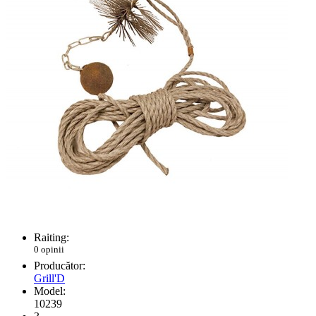
Raiting:
0 opinii
Producător:
Grill'D
Model:
10239