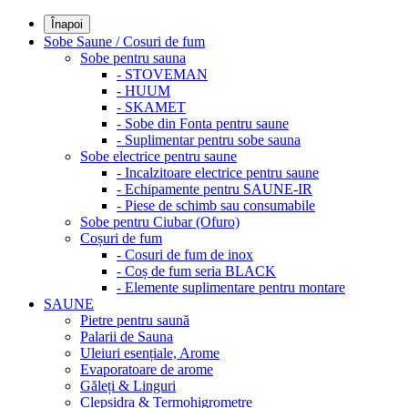
Înapoi
Sobe Saune / Cosuri de fum
Sobe pentru sauna
- STOVEMAN
- HUUM
- SKAMET
- Sobe din Fonta pentru saune
- Suplimentar pentru sobe sauna
Sobe electrice pentru saune
- Incalzitoare electrice pentru saune
- Echipamente pentru SAUNE-IR
- Piese de schimb sau consumabile
Sobe pentru Ciubar (Ofuro)
Coșuri de fum
- Cosuri de fum de inox
- Coș de fum seria BLACK
- Elemente suplimentare pentru montare
SAUNE
Pietre pentru saună
Palarii de Sauna
Uleiuri esențiale, Arome
Evaporatoare de arome
Găleți & Linguri
Clepsidra & Termohigrometre