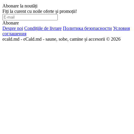
Abonare la noutăți
Fiți la curent cu noile oferte și promoții!
Abonare
Despre noi
Condițiile de livrare
Политика безопасности
Условия
соглашения
ecald.md - eCald.md - saune, sobe, camine și accesorii © 2026