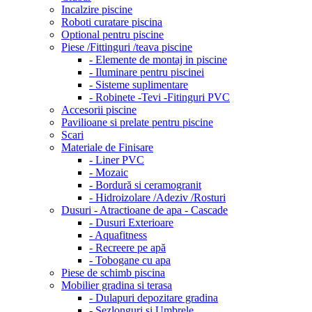
Incalzire piscine
Roboti curatare piscina
Optional pentru piscine
Piese /Fittinguri /teava piscine
- Elemente de montaj in piscine
- Iluminare pentru piscinei
- Sisteme suplimentare
- Robinete -Tevi -Fitinguri PVC
Accesorii piscine
Pavilioane si prelate pentru piscine
Scari
Materiale de Finisare
- Liner PVC
- Mozaic
- Bordură si ceramogranit
- Hidroizolare /Adeziv /Rosturi
Dusuri - Atractioane de apa - Cascade
- Dusuri Exterioare
- Aquafitness
- Recreere pe apă
- Tobogane cu apa
Piese de schimb piscina
Mobilier gradina si terasa
- Dulapuri depozitare gradina
- Sezlonguri si Umbrele