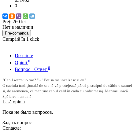
631402
0
Preț:
260 lei
Нет в наличии
Pre-comandă
Cumpără în 1 click
Descriere
0
Opinii
0
Вопрос - Ответ
"Can I warm up too? " - " Pot sa ma incalzesc si eu"
O caciula tradițională de saună vă protejează părul și scalpul de căldura saunei
și, de asemenea, vă menține capul cald în cada cu hidromasaj. Mărime unică.
Spălarea manuală.
Lasă opinia
Пока не было вопросов.
Задать вопрос
Contacte: