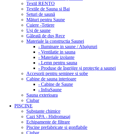
Textil RENTO
Textile de Sauna si Bai
Seturi de saună
Mături pentru Saune
Cuiere -Tetiere
Uși de saune
Găleată de duș Rece
Materiale la constructia Saunei
- Iluminare in saune / Abajururi
- Ventilatie in sauna
- Materiale izolante
- Lemn pentru sauna
- Produse de îngrijire și protecție a saunei
Accesorii pentru seminee si sobe
Cabine de sauna interioare
- Cabine de Saune
- InfraSaune
Sauna exterioara
Ciubar
PISCINE
Substante chimice
Cazi SPA - Hidromasaj
Echipamente de filtrare
Piscine prefabricate si gonflabile
Ciubar