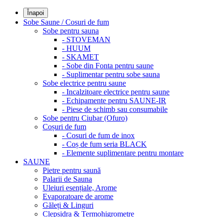
Înapoi
Sobe Saune / Cosuri de fum
Sobe pentru sauna
- STOVEMAN
- HUUM
- SKAMET
- Sobe din Fonta pentru saune
- Suplimentar pentru sobe sauna
Sobe electrice pentru saune
- Incalzitoare electrice pentru saune
- Echipamente pentru SAUNE-IR
- Piese de schimb sau consumabile
Sobe pentru Ciubar (Ofuro)
Coșuri de fum
- Cosuri de fum de inox
- Coș de fum seria BLACK
- Elemente suplimentare pentru montare
SAUNE
Pietre pentru saună
Palarii de Sauna
Uleiuri esențiale, Arome
Evaporatoare de arome
Găleți & Linguri
Clepsidra & Termohigrometre