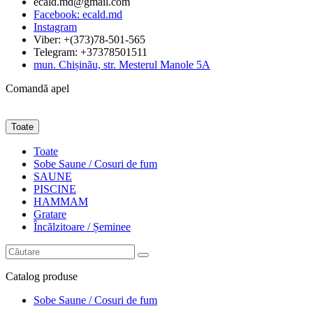
ecald.md@gmail.com
Facebook: ecald.md
Instagram
Viber: +(373)78-501-565
Telegram: +37378501511
mun. Chișinău, str. Mesterul Manole 5A
Comandă apel
Toate
Toate
Sobe Saune / Cosuri de fum
SAUNE
PISCINE
HAMMAM
Gratare
Încălzitoare / Șeminee
Catalog
produse
Sobe Saune / Cosuri de fum