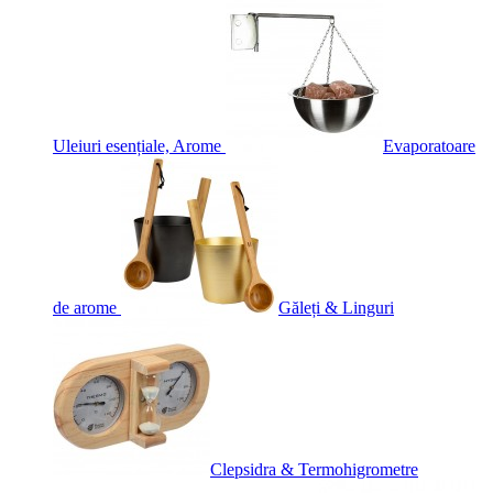
Uleiuri esențiale, Arome
Evaporatoare
de arome
Găleți & Linguri
Clepsidra & Termohigrometre