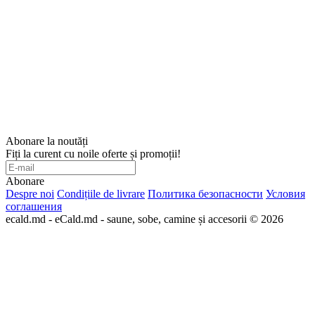
Abonare la noutăți
Fiți la curent cu noile oferte și promoții!
Abonare
Despre noi
Condițiile de livrare
Политика безопасности
Условия
соглашения
ecald.md - eCald.md - saune, sobe, camine și accesorii © 2026