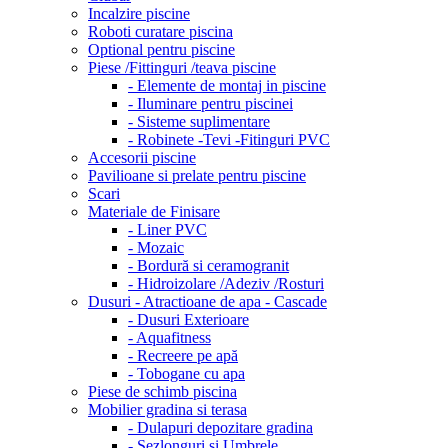
Incalzire piscine
Roboti curatare piscina
Optional pentru piscine
Piese /Fittinguri /teava piscine
- Elemente de montaj in piscine
- Iluminare pentru piscinei
- Sisteme suplimentare
- Robinete -Tevi -Fitinguri PVC
Accesorii piscine
Pavilioane si prelate pentru piscine
Scari
Materiale de Finisare
- Liner PVC
- Mozaic
- Bordură si ceramogranit
- Hidroizolare /Adeziv /Rosturi
Dusuri - Atractioane de apa - Cascade
- Dusuri Exterioare
- Aquafitness
- Recreere pe apă
- Tobogane cu apa
Piese de schimb piscina
Mobilier gradina si terasa
- Dulapuri depozitare gradina
- Sezlonguri si Umbrele