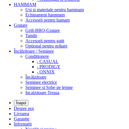
HAMMAM
Usi si materiale pentru hammam
Echipament hammam
Accesorii pentru hamam
Gratare
Grill-BBQ-Gratare
Tandir
Accesorii pentru gatit
Optional pentru grătare
Încălzitoare / Șeminee
Conditionere
- CASUAL
- PRODIGY
- ONNIX
Încălzitoare
Seminee electrice
Seminee si Sobe pe lemne
Incalzitoare Terasa
Înapoi
Despre noi
Livrarea
Garanție
Informații