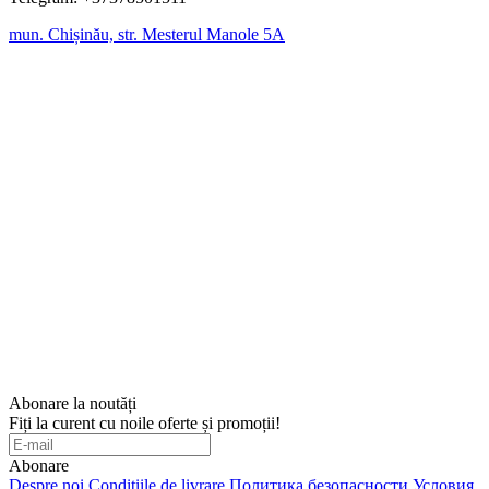
mun. Chișinău, str. Mesterul Manole 5A
Abonare la noutăți
Fiți la curent cu noile oferte și promoții!
Abonare
Despre noi
Condițiile de livrare
Политика безопасности
Условия