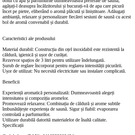
bolul cu apă și parfumurile dumneavoastră preferate de saună,
agățați-l deasupra încălzitorului și bucurați-vă de apa care picură
încet pe pietre, eliberând o aromă plăcută și liniștitoare. Adăugați
ambianță, relaxare și personalizare fiecărei sesiuni de saună cu acest
bol de aromă convenabil și durabil.
Caracteristici ale produsului
Material durabil: Construcția din oțel inoxidabil este rezistentă la
căldură, igienică și ușor de curățat.
Rezervor spațios de 3 litri pentru utilizare îndelungată.
Șurub de reglare încorporat pentru reglarea intensității picurării.
Ușor de utilizat: Nu necesită electricitate sau instalare complicată.
Beneficii
Experiență aromatică personalizată: Dumneavoastră alegeți
intensitatea și compoziția aromelor.
Promovează relaxarea: Combinația de căldură și arome subtile
îmbunătățește experiența de saună. Sigur și fiabil: evaporarea
controlată a parfumurilor.
Utilizare durabilă datorită materialelor de înaltă calitate.
Specificații