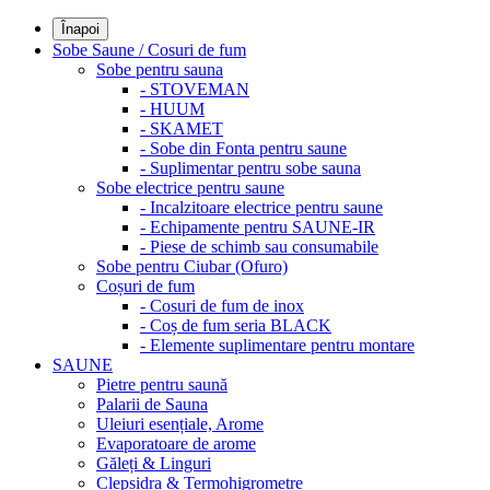
Înapoi
Sobe Saune / Cosuri de fum
Sobe pentru sauna
- STOVEMAN
- HUUM
- SKAMET
- Sobe din Fonta pentru saune
- Suplimentar pentru sobe sauna
Sobe electrice pentru saune
- Incalzitoare electrice pentru saune
- Echipamente pentru SAUNE-IR
- Piese de schimb sau consumabile
Sobe pentru Ciubar (Ofuro)
Coșuri de fum
- Cosuri de fum de inox
- Coș de fum seria BLACK
- Elemente suplimentare pentru montare
SAUNE
Pietre pentru saună
Palarii de Sauna
Uleiuri esențiale, Arome
Evaporatoare de arome
Găleți & Linguri
Clepsidra & Termohigrometre