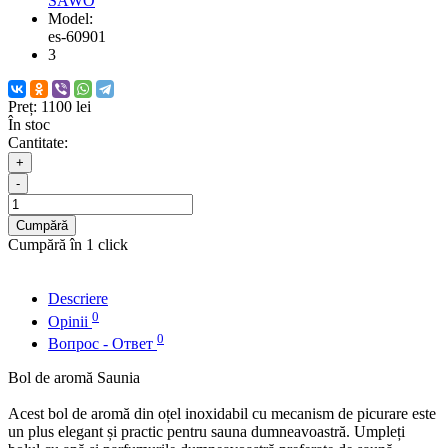
SAWO
Model:
es-60901
3
Preț:
1100 lei
În stoc
Cantitate:
+
-
Cumpără
Cumpără în 1 click
Descriere
0
Opinii
0
Вопрос - Ответ
Bol de aromă Saunia
Acest bol de aromă din oțel inoxidabil cu mecanism de picurare este
un plus elegant și practic pentru sauna dumneavoastră. Umpleți