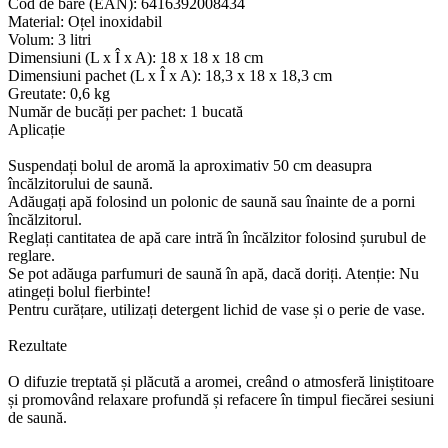
Cod de bare (EAN): 6416392008434
Material: Oțel inoxidabil
Volum: 3 litri
Dimensiuni (L x Î x A): 18 x 18 x 18 cm
Dimensiuni pachet (L x Î x A): 18,3 x 18 x 18,3 cm
Greutate: 0,6 kg
Număr de bucăți per pachet: 1 bucată
Aplicație
Suspendați bolul de aromă la aproximativ 50 cm deasupra
încălzitorului de saună.
Adăugați apă folosind un polonic de saună sau înainte de a porni
încălzitorul.
Reglați cantitatea de apă care intră în încălzitor folosind șurubul de
reglare.
Se pot adăuga parfumuri de saună în apă, dacă doriți. Atenție: Nu
atingeți bolul fierbinte!
Pentru curățare, utilizați detergent lichid de vase și o perie de vase.
Rezultate
O difuzie treptată și plăcută a aromei, creând o atmosferă liniștitoare
și promovând relaxare profundă și refacere în timpul fiecărei sesiuni
de saună.