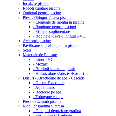
Incalzire piscine
Roboti curatare piscina
Optional pentru piscine
Piese /Fittinguri /teava piscine
- Elemente de montaj in piscine
- Iluminare pentru piscinei
- Sisteme suplimentare
- Robinete -Tevi -Fitinguri PVC
Accesorii piscine
Pavilioane si prelate pentru piscine
Scari
Materiale de Finisare
- Liner PVC
- Mozaic
- Bordură si ceramogranit
- Hidroizolare /Adeziv /Rosturi
Dusuri - Atractioane de apa - Cascade
- Dusuri Exterioare
- Aquafitness
- Recreere pe apă
- Tobogane cu apa
Piese de schimb piscina
Mobilier gradina si terasa
- Dulapuri depozitare gradina
- Sezlonguri si Umbrele