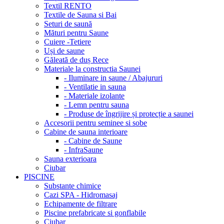
Textil RENTO
Textile de Sauna si Bai
Seturi de saună
Mături pentru Saune
Cuiere -Tetiere
Uși de saune
Găleată de duș Rece
Materiale la constructia Saunei
- Iluminare in saune / Abajururi
- Ventilatie in sauna
- Materiale izolante
- Lemn pentru sauna
- Produse de îngrijire și protecție a saunei
Accesorii pentru seminee si sobe
Cabine de sauna interioare
- Cabine de Saune
- InfraSaune
Sauna exterioara
Ciubar
PISCINE
Substante chimice
Cazi SPA - Hidromasaj
Echipamente de filtrare
Piscine prefabricate si gonflabile
Ciubar