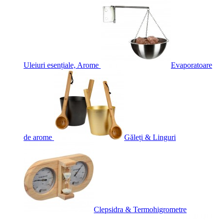
Uleiuri esențiale, Arome
Evaporatoare
de arome
Găleți & Linguri
Clepsidra & Termohigrometre