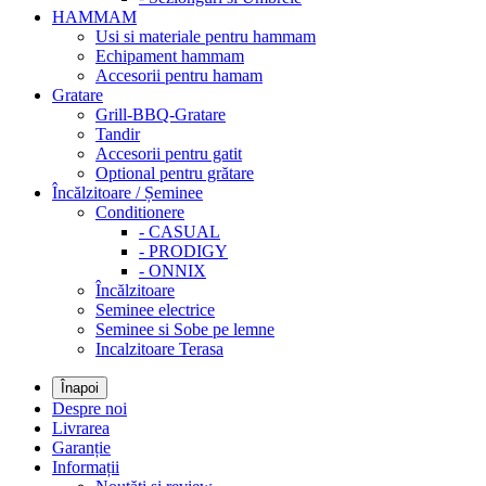
HAMMAM
Usi si materiale pentru hammam
Echipament hammam
Accesorii pentru hamam
Gratare
Grill-BBQ-Gratare
Tandir
Accesorii pentru gatit
Optional pentru grătare
Încălzitoare / Șeminee
Conditionere
- CASUAL
- PRODIGY
- ONNIX
Încălzitoare
Seminee electrice
Seminee si Sobe pe lemne
Incalzitoare Terasa
Înapoi
Despre noi
Livrarea
Garanție
Informații