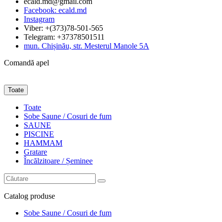
ecald.md@gmail.com
Facebook: ecald.md
Instagram
Viber: +(373)78-501-565
Telegram: +37378501511
mun. Chișinău, str. Mesterul Manole 5A
Comandă apel
Toate
Toate
Sobe Saune / Cosuri de fum
SAUNE
PISCINE
HAMMAM
Gratare
Încălzitoare / Șeminee
Catalog
produse
Sobe Saune / Cosuri de fum