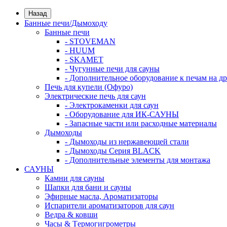
Назад
Банные печи/Дымоходу
Банные печи
- STOVEMAN
- HUUM
- SKAMET
- Чугунные печи для сауны
- Дополнительное оборудование к печам на д
Печь для купели (Офуро)
Электрические печь для саун
- Электрокаменки для саун
- Оборудование для ИК-САУНЫ
- Запасные части или расходные материалы
Дымоходы
- Дымоходы из нержавеющей стали
- Дымоходы Cерия BLACK
- Дополнительные элементы для монтажа
САУНЫ
Камни для сауны
Шапки для бани и сауны
Эфирные масла, Ароматизаторы
Испарители ароматизаторов для саун
Ведра & ковши
Часы & Tермогигрометры