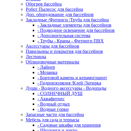
Обогрев бассейна
Робот Пылесос для бассейна
Доп. оборудование для бассейнов
Закладные /Фитинги /Труба для бассейна
- Закладные элементы для бассейнов
- Подводное освещение для бассейнов
- Дополнительная система
- Трубы - Краны - Фитинги ПВХ
Аксессуары для бассейнов
Павильоны и покрытия для бассейнов
Лестницы
Облицовочные материалы
- Лайнер
- Мозаика
- Бортовой камень и керамогранит
- Гидроизоляция /Клей /Затирка
Души - Водного аксессуары - Водопады
- СОЛНЕЧНЫЙ ДУШ
- Аквафитнес
- Водный отдых
- Водные горки
Запасные части для бассейна
Мебель для сада и террасы
- Садовые шкафы для хранения
- Шезлонги и зонты