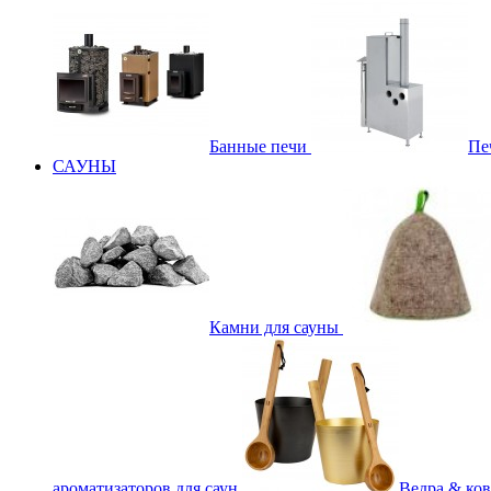
Банные печи
Пе
САУНЫ
Камни для сауны
ароматизаторов для саун
Ведра & ко