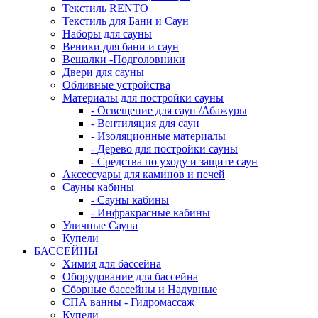
Текстиль RENTO
Текстиль для Бани и Саун
Наборы для сауны
Веники для бани и саун
Вешалки -Подголовники
Двери для сауны
Обливные устройства
Материалы для постройки сауны
- Освещение для саун /Абажуры
- Вентиляция для саун
- Изоляционные материалы
- Дерево для постройки сауны
- Средства по уходу и защите саун
Аксессуары для каминов и печей
Сауны кабины
- Сауны кабины
- Инфракрасные кабины
Уличные Сауна
Купели
БАССЕЙНЫ
Химия для бассейна
Оборудование для бассейна
Сборные бассейны и Надувные
СПА ванны - Гидромассаж
Купели