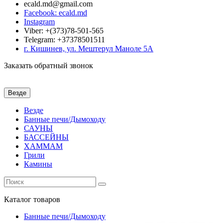
ecald.md@gmail.com
Facebook: ecald.md
Instagram
Viber: +(373)78-501-565
Telegram: +37378501511
г. Кишинев, ул. Мештерул Маноле 5А
Заказать обратный звонок
Везде
Везде
Банные печи/Дымоходу
САУНЫ
БАССЕЙНЫ
ХАММАМ
Грили
Камины
Каталог
товаров
Банные печи/Дымоходу