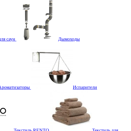
для саун
Дымоходы
Ароматизаторы
Испарители
Текстиль RENTO
Текстиль для