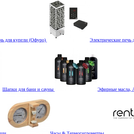
чь для купели (Офуро)
Электрические печь 
Шапки для бани и сауны
Эфирные масла, 
вши
Часы & Tермогигрометры