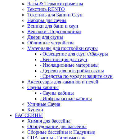
Часы & Tермогигрометры
Текстиль RENTO
Текстиль для Бани и Саун
Наборы для сауны
Веники для бани и саун
Вешалки -Подголовники
Двери для сауны
Обливные устройства
Материалы для постройки сауны
- Освещение для саун /Абажуры
- Вентиляция для саун
- Изоляционные материалы
- Дерево для постройки сауны
- Средства по уходу и защите саун
Аксессуары для каминов и печей
Сауны кабины
- Сауны кабины
- Инфракрасные кабины
Уличные Сауна
Купели
БАССЕЙНЫ
Химия для бассейна
Оборудование для бассейна
Сборные бассейны и Надувные
СПА ванны - Гидромассаж