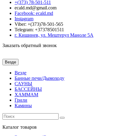
+(373) 78-501-511
ecald.md@gmail.com
Facebook: ecald.md
Instagram
Viber: +(373)78-501-565
Telegram: +37378501511
г. Кишинев, ул. Мештерул Маноле 5А
Заказать обратный звонок
Везде
Везде
Банные печи/Дымоходу
САУНЫ
БАССЕЙНЫ
ХАММАМ
Грили
Камины
Каталог
товаров