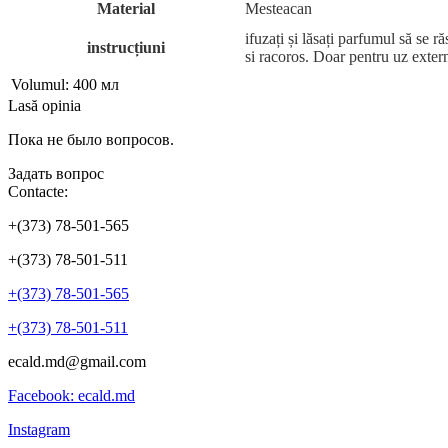
Material
Mesteacan
ifuzați și lăsați parfumul să se 
instrucțiuni
si racoros. Doar pentru uz extern
Volumul:
400 мл
Lasă opinia
Пока не было вопросов.
Задать вопрос
Contacte:
+(373) 78-501-565
+(373) 78-501-511
+(373) 78-501-565
+(373) 78-501-511
ecald.md@gmail.com
Facebook: ecald.md
Instagram