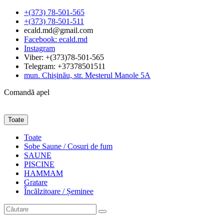
+(373) 78-501-565
+(373) 78-501-511
ecald.md@gmail.com
Facebook: ecald.md
Instagram
Viber: +(373)78-501-565
Telegram: +37378501511
mun. Chișinău, str. Mesterul Manole 5A
Comandă apel
Toate
Toate
Sobe Saune / Cosuri de fum
SAUNE
PISCINE
HAMMAM
Gratare
Încălzitoare / Șeminee