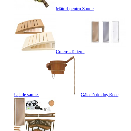
Mături pentru Saune
Cuiere -Tetiere
Uși de saune
Găleată de duș Rece