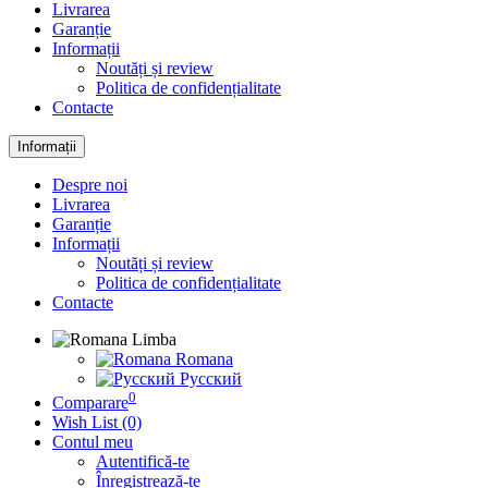
Livrarea
Garanție
Informații
Noutăți și review
Politica de confidențialitate
Contacte
Informații
Despre noi
Livrarea
Garanție
Informații
Noutăți și review
Politica de confidențialitate
Contacte
Limba
Romana
Русский
0
Comparare
Wish List (0)
Contul meu
Autentifică-te
Înregistrează-te