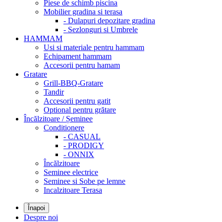
Piese de schimb piscina
Mobilier gradina si terasa
- Dulapuri depozitare gradina
- Sezlonguri si Umbrele
HAMMAM
Usi si materiale pentru hammam
Echipament hammam
Accesorii pentru hamam
Gratare
Grill-BBQ-Gratare
Tandir
Accesorii pentru gatit
Optional pentru grătare
Încălzitoare / Șeminee
Conditionere
- CASUAL
- PRODIGY
- ONNIX
Încălzitoare
Seminee electrice
Seminee si Sobe pe lemne
Incalzitoare Terasa
Înapoi
Despre noi