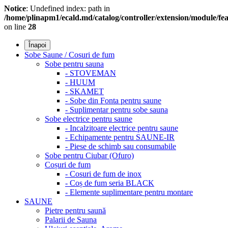
Notice
: Undefined index: path in
/home/plinapm1/ecald.md/catalog/controller/extension/module/f
on line
28
Înapoi
Sobe Saune / Cosuri de fum
Sobe pentru sauna
- STOVEMAN
- HUUM
- SKAMET
- Sobe din Fonta pentru saune
- Suplimentar pentru sobe sauna
Sobe electrice pentru saune
- Incalzitoare electrice pentru saune
- Echipamente pentru SAUNE-IR
- Piese de schimb sau consumabile
Sobe pentru Ciubar (Ofuro)
Coșuri de fum
- Cosuri de fum de inox
- Coș de fum seria BLACK
- Elemente suplimentare pentru montare
SAUNE
Pietre pentru saună
Palarii de Sauna