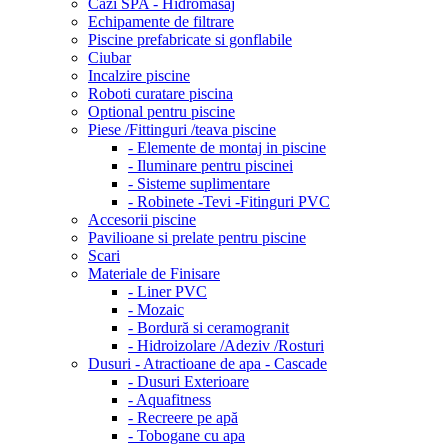
Cazi SPA - Hidromasaj
Echipamente de filtrare
Piscine prefabricate si gonflabile
Ciubar
Incalzire piscine
Roboti curatare piscina
Optional pentru piscine
Piese /Fittinguri /teava piscine
- Elemente de montaj in piscine
- Iluminare pentru piscinei
- Sisteme suplimentare
- Robinete -Tevi -Fitinguri PVC
Accesorii piscine
Pavilioane si prelate pentru piscine
Scari
Materiale de Finisare
- Liner PVC
- Mozaic
- Bordură si ceramogranit
- Hidroizolare /Adeziv /Rosturi
Dusuri - Atractioane de apa - Cascade
- Dusuri Exterioare
- Aquafitness
- Recreere pe apă
- Tobogane cu apa