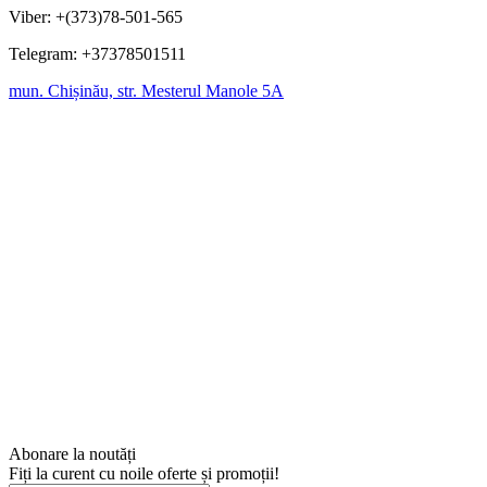
Viber: +(373)78-501-565
Telegram: +37378501511
mun. Chișinău, str. Mesterul Manole 5A
Abonare la noutăți
Fiți la curent cu noile oferte și promoții!