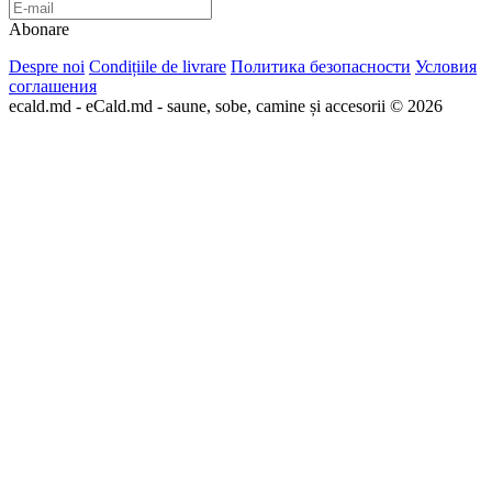
Abonare
Despre noi
Condițiile de livrare
Политика безопасности
Условия
соглашения
ecald.md - eCald.md - saune, sobe, camine și accesorii © 2026