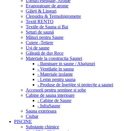
Uleiuri esențiale, Arome
Evaporatoare de arome
Găleți & Linguri
Clepsidra & Termohigrometre
Textil RENTO
Textile de Sauna si Bai
Seturi de saună
Mături pentru Saune
Cuiere -Tetiere
Uși de saune
Găleată de duș Rece
Materiale la constructia Saunei
- Iluminare in saune / Abajururi
- Ventilatie in sauna
- Materiale izolante
- Lemn pentru sauna
- Produse de îngrijire și protecție a saunei
Accesorii pentru seminee si sobe
Cabine de sauna interioare
- Cabine de Saune
- InfraSaune
Sauna exterioara
Ciubar
PISCINE
Substante chimice