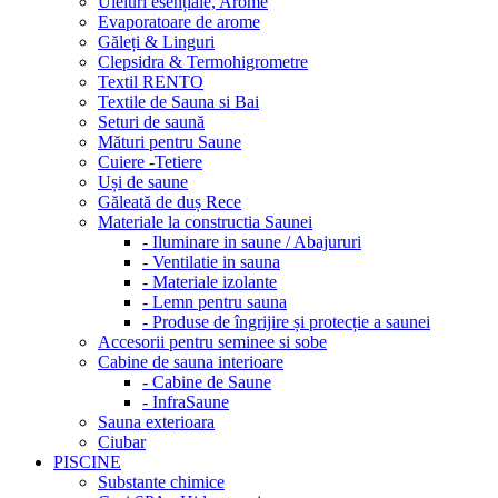
Uleiuri esențiale, Arome
Evaporatoare de arome
Găleți & Linguri
Clepsidra & Termohigrometre
Textil RENTO
Textile de Sauna si Bai
Seturi de saună
Mături pentru Saune
Cuiere -Tetiere
Uși de saune
Găleată de duș Rece
Materiale la constructia Saunei
- Iluminare in saune / Abajururi
- Ventilatie in sauna
- Materiale izolante
- Lemn pentru sauna
- Produse de îngrijire și protecție a saunei
Accesorii pentru seminee si sobe
Cabine de sauna interioare
- Cabine de Saune
- InfraSaune
Sauna exterioara
Ciubar
PISCINE
Substante chimice