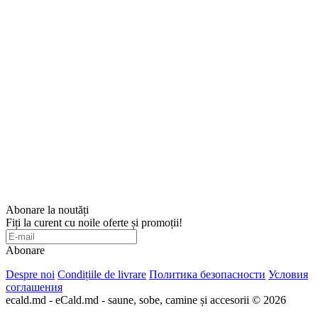
Abonare la noutăți
Fiți la curent cu noile oferte și promoții!
Abonare
Despre noi
Condițiile de livrare
Политика безопасности
Условия
соглашения
ecald.md - eCald.md - saune, sobe, camine și accesorii © 2026