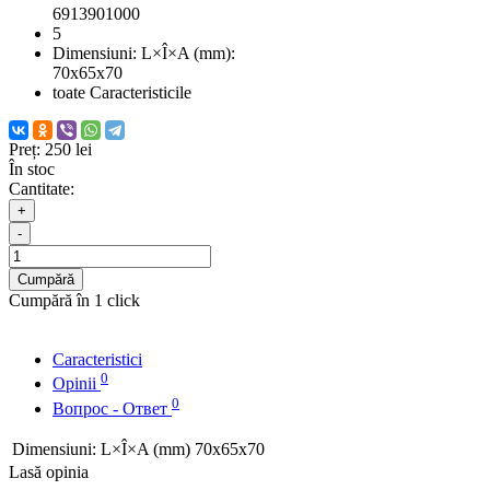
6913901000
5
Dimensiuni: L×Î×A (mm):
70x65x70
toate Caracteristicile
Preț:
250 lei
În stoc
Cantitate:
+
-
Cumpără
Cumpără în 1 click
Caracteristici
0
Opinii
0
Вопрос - Ответ
Dimensiuni: L×Î×A (mm)
70x65x70
Lasă opinia