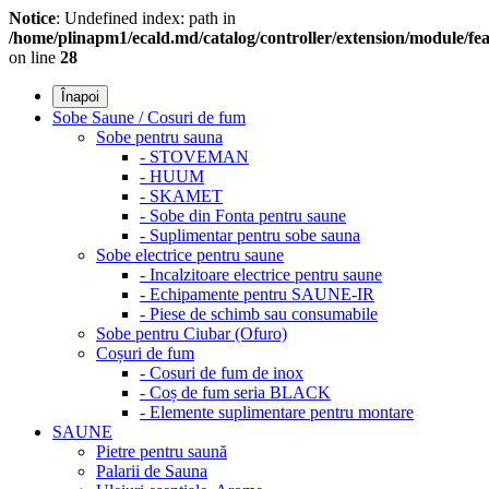
Notice
: Undefined index: path in
/home/plinapm1/ecald.md/catalog/controller/extension/module/f
on line
28
Înapoi
Sobe Saune / Cosuri de fum
Sobe pentru sauna
- STOVEMAN
- HUUM
- SKAMET
- Sobe din Fonta pentru saune
- Suplimentar pentru sobe sauna
Sobe electrice pentru saune
- Incalzitoare electrice pentru saune
- Echipamente pentru SAUNE-IR
- Piese de schimb sau consumabile
Sobe pentru Ciubar (Ofuro)
Coșuri de fum
- Cosuri de fum de inox
- Coș de fum seria BLACK
- Elemente suplimentare pentru montare
SAUNE
Pietre pentru saună
Palarii de Sauna