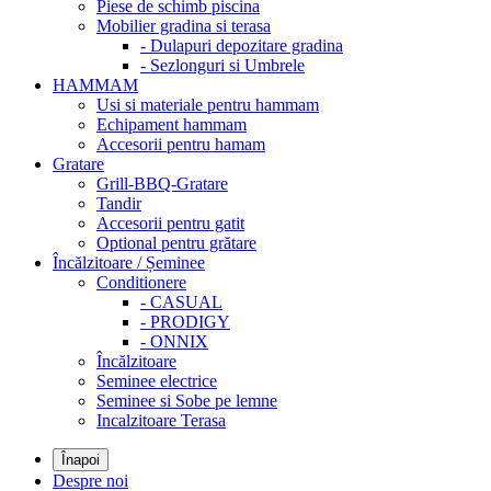
Piese de schimb piscina
Mobilier gradina si terasa
- Dulapuri depozitare gradina
- Sezlonguri si Umbrele
HAMMAM
Usi si materiale pentru hammam
Echipament hammam
Accesorii pentru hamam
Gratare
Grill-BBQ-Gratare
Tandir
Accesorii pentru gatit
Optional pentru grătare
Încălzitoare / Șeminee
Conditionere
- CASUAL
- PRODIGY
- ONNIX
Încălzitoare
Seminee electrice
Seminee si Sobe pe lemne
Incalzitoare Terasa
Înapoi
Despre noi