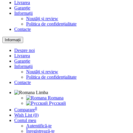
Livrarea
Garanție
Informații
Noutăți și review
Politica de confidențialitate
Contacte
Informații
Despre noi
Livrarea
Garanție
Informații
Noutăți și review
Politica de confidențialitate
Contacte
Limba
Romana
Русский
0
Comparare
Wish List (0)
Contul meu
Autentifică-te
Înregistrează-te