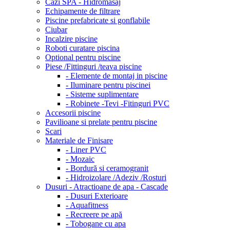
Cazi SPA - Hidromasaj
Echipamente de filtrare
Piscine prefabricate si gonflabile
Ciubar
Incalzire piscine
Roboti curatare piscina
Optional pentru piscine
Piese /Fittinguri /teava piscine
- Elemente de montaj in piscine
- Iluminare pentru piscinei
- Sisteme suplimentare
- Robinete -Tevi -Fitinguri PVC
Accesorii piscine
Pavilioane si prelate pentru piscine
Scari
Materiale de Finisare
- Liner PVC
- Mozaic
- Bordură si ceramogranit
- Hidroizolare /Adeziv /Rosturi
Dusuri - Atractioane de apa - Cascade
- Dusuri Exterioare
- Aquafitness
- Recreere pe apă
- Tobogane cu apa