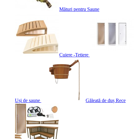
Mături pentru Saune
Cuiere -Tetiere
Uși de saune
Găleată de duș Rece