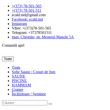
+(373) 78-501-565
+(373) 78-501-511
ecald.md@gmail.com
Facebook: ecald.md
Instagram
Viber: +(373)78-501-565
Telegram: +37378501511
mun. Chișinău, str. Mesterul Manole 5A
Comandă apel
Toate
Toate
Sobe Saune / Cosuri de fum
SAUNE
PISCINE
HAMMAM
Gratare
Încălzitoare / Șeminee