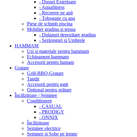
- Dusuri Exterioare
- Aquafitness
- Recreere pe apă
- Tobogane cu apa
Piese de schimb piscina
Mobilier gradina si terasa
- Dulapuri depozitare gradina
- Sezlonguri si Umbrele
HAMMAM
Usi si materiale pentru hammam
Echipament hammam
Accesorii pentru hamam
Gratare
Grill-BBQ-Gratare
Tandir
Accesorii pentru gatit
Optional pentru grătare
Încălzitoare / Șeminee
Conditionere
- CASUAL
- PRODIGY
- ONNIX
Încălzitoare
Seminee electrice
Seminee si Sobe pe lemne