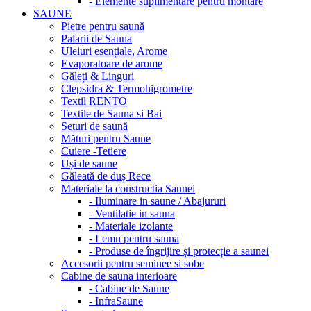
- Elemente suplimentare pentru montare
SAUNE
Pietre pentru saună
Palarii de Sauna
Uleiuri esențiale, Arome
Evaporatoare de arome
Găleți & Linguri
Clepsidra & Termohigrometre
Textil RENTO
Textile de Sauna si Bai
Seturi de saună
Mături pentru Saune
Cuiere -Tetiere
Uși de saune
Găleată de duș Rece
Materiale la constructia Saunei
- Iluminare in saune / Abajururi
- Ventilatie in sauna
- Materiale izolante
- Lemn pentru sauna
- Produse de îngrijire și protecție a saunei
Accesorii pentru seminee si sobe
Cabine de sauna interioare
- Cabine de Saune
- InfraSaune