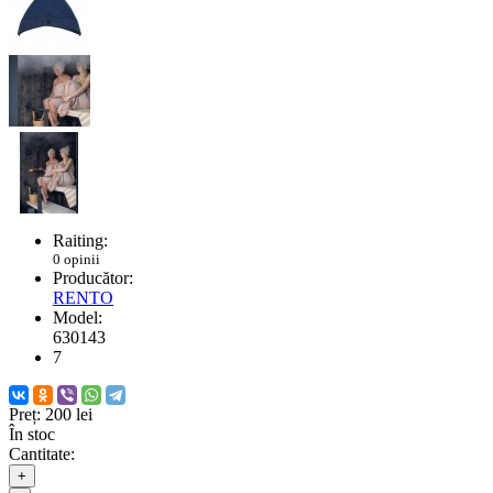
Raiting:
0 opinii
Producător:
RENTO
Model:
630143
7
Preț:
200 lei
În stoc
Cantitate:
+