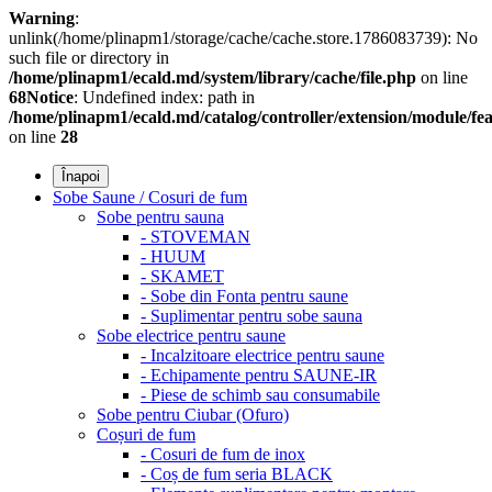
Warning
:
unlink(/home/plinapm1/storage/cache/cache.store.1786083739): No
such file or directory in
/home/plinapm1/ecald.md/system/library/cache/file.php
on line
68
Notice
: Undefined index: path in
/home/plinapm1/ecald.md/catalog/controller/extension/module/f
on line
28
Înapoi
Sobe Saune / Cosuri de fum
Sobe pentru sauna
- STOVEMAN
- HUUM
- SKAMET
- Sobe din Fonta pentru saune
- Suplimentar pentru sobe sauna
Sobe electrice pentru saune
- Incalzitoare electrice pentru saune
- Echipamente pentru SAUNE-IR
- Piese de schimb sau consumabile
Sobe pentru Ciubar (Ofuro)
Coșuri de fum
- Cosuri de fum de inox
- Coș de fum seria BLACK