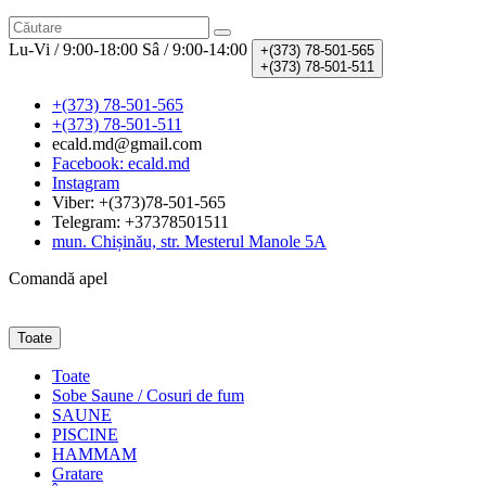
Lu-Vi / 9:00-18:00
Sâ / 9:00-14:00
+(373)
78-501-565
+(373)
78-501-511
+(373) 78-501-565
+(373) 78-501-511
ecald.md@gmail.com
Facebook: ecald.md
Instagram
Viber: +(373)78-501-565
Telegram: +37378501511
mun. Chișinău, str. Mesterul Manole 5A
Comandă apel
Toate
Toate
Sobe Saune / Cosuri de fum
SAUNE
PISCINE
HAMMAM
Gratare