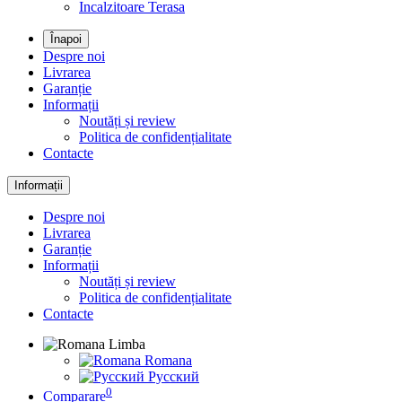
Incalzitoare Terasa
Înapoi
Despre noi
Livrarea
Garanție
Informații
Noutăți și review
Politica de confidențialitate
Contacte
Informații
Despre noi
Livrarea
Garanție
Informații
Noutăți și review
Politica de confidențialitate
Contacte
Limba
Romana
Русский
0
Comparare