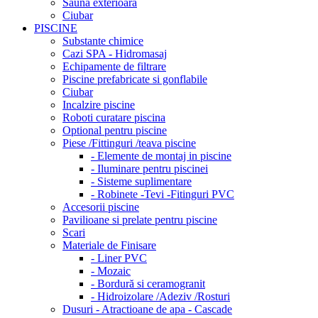
Sauna exterioara
Ciubar
PISCINE
Substante chimice
Cazi SPA - Hidromasaj
Echipamente de filtrare
Piscine prefabricate si gonflabile
Ciubar
Incalzire piscine
Roboti curatare piscina
Optional pentru piscine
Piese /Fittinguri /teava piscine
- Elemente de montaj in piscine
- Iluminare pentru piscinei
- Sisteme suplimentare
- Robinete -Tevi -Fitinguri PVC
Accesorii piscine
Pavilioane si prelate pentru piscine
Scari
Materiale de Finisare
- Liner PVC
- Mozaic
- Bordură si ceramogranit
- Hidroizolare /Adeziv /Rosturi
Dusuri - Atractioane de apa - Cascade