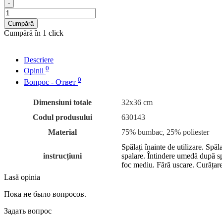
-
Cumpără
Cumpără în 1 click
Descriere
0
Opinii
0
Вопрос - Ответ
Dimensiuni totale
32x36 cm
Codul produsului
630143
Material
75% bumbac, 25% poliester
Spălați înainte de utilizare. Spă
instrucțiuni
spalare. Întindere umedă după sp
foc mediu. Fără uscare. Curățare
Lasă opinia
Пока не было вопросов.
Задать вопрос