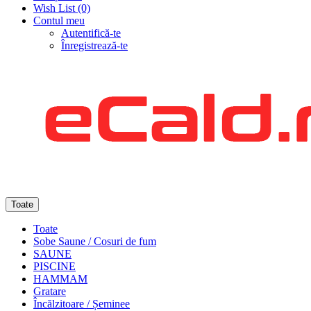
Wish List (0)
Contul meu
Autentifică-te
Înregistrează-te
Toate
Toate
Sobe Saune / Cosuri de fum
SAUNE
PISCINE
HAMMAM
Gratare
Încălzitoare / Șeminee