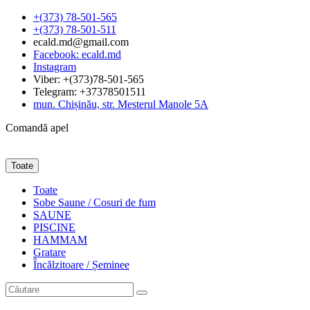
+(373) 78-501-565
+(373) 78-501-511
ecald.md@gmail.com
Facebook: ecald.md
Instagram
Viber: +(373)78-501-565
Telegram: +37378501511
mun. Chișinău, str. Mesterul Manole 5A
Comandă apel
Toate
Toate
Sobe Saune / Cosuri de fum
SAUNE
PISCINE
HAMMAM
Gratare
Încălzitoare / Șeminee