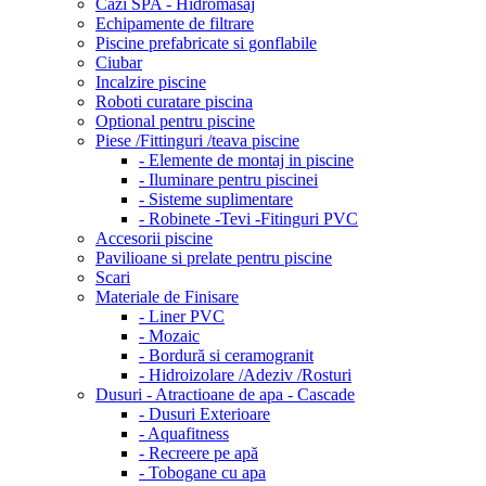
Cazi SPA - Hidromasaj
Echipamente de filtrare
Piscine prefabricate si gonflabile
Ciubar
Incalzire piscine
Roboti curatare piscina
Optional pentru piscine
Piese /Fittinguri /teava piscine
- Elemente de montaj in piscine
- Iluminare pentru piscinei
- Sisteme suplimentare
- Robinete -Tevi -Fitinguri PVC
Accesorii piscine
Pavilioane si prelate pentru piscine
Scari
Materiale de Finisare
- Liner PVC
- Mozaic
- Bordură si ceramogranit
- Hidroizolare /Adeziv /Rosturi
Dusuri - Atractioane de apa - Cascade
- Dusuri Exterioare
- Aquafitness
- Recreere pe apă
- Tobogane cu apa