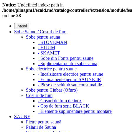
Notice
: Undefined index: path in
/home/plinapm1/ecald.md/catalog/controller/extension/module/f
on line
28
Înapoi
Sobe Saune / Cosuri de fum
Sobe pentru sauna
- STOVEMAN
- HUUM
- SKAMET
- Sobe din Fonta pentru saune
- Suplimentar pentru sobe sauna
Sobe electrice pentru saune
- Incalzitoare electrice pentru saune
- Echipamente pentru SAUNE-IR
- Piese de schimb sau consumabile
Sobe pentru Ciubar (Ofuro)
Coșuri de fum
- Cosuri de fum de inox
- Coș de fum seria BLACK
- Elemente suplimentare pentru montare
SAUNE
Pietre pentru saună
Palarii de Sauna