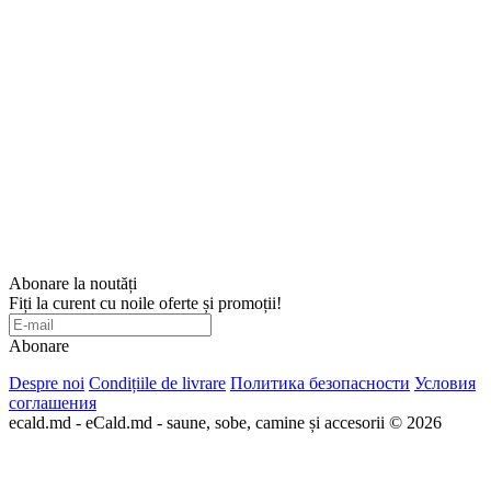
Abonare la noutăți
Fiți la curent cu noile oferte și promoții!
Abonare
Despre noi
Condițiile de livrare
Политика безопасности
Условия
соглашения
ecald.md - eCald.md - saune, sobe, camine și accesorii © 2026