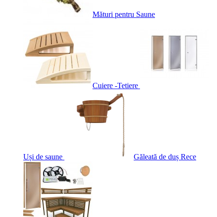
Mături pentru Saune
Cuiere -Tetiere
Uși de saune
Găleată de duș Rece