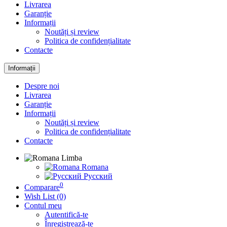
Livrarea
Garanție
Informații
Noutăți și review
Politica de confidențialitate
Contacte
Informații
Despre noi
Livrarea
Garanție
Informații
Noutăți și review
Politica de confidențialitate
Contacte
Limba
Romana
Русский
0
Comparare
Wish List (0)
Contul meu
Autentifică-te
Înregistrează-te