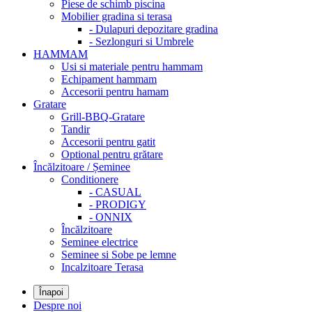
Piese de schimb piscina
Mobilier gradina si terasa
- Dulapuri depozitare gradina
- Sezlonguri si Umbrele
HAMMAM
Usi si materiale pentru hammam
Echipament hammam
Accesorii pentru hamam
Gratare
Grill-BBQ-Gratare
Tandir
Accesorii pentru gatit
Optional pentru grătare
Încălzitoare / Șeminee
Conditionere
- CASUAL
- PRODIGY
- ONNIX
Încălzitoare
Seminee electrice
Seminee si Sobe pe lemne
Incalzitoare Terasa
Înapoi
Despre noi