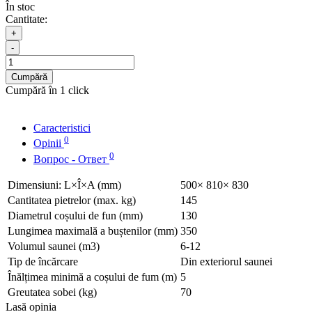
În stoc
Cantitate:
+
-
Cumpără
Cumpără în 1 click
Caracteristici
0
Opinii
0
Вопрос - Ответ
Dimensiuni: L×Î×A (mm)
500× 810× 830
Cantitatea pietrelor (max. kg)
145
Diametrul coșului de fun (mm)
130
Lungimea maximală a buștenilor (mm)
350
Volumul saunei (m3)
6-12
Tip de încărcare
Din exteriorul saunei
Înălțimea minimă a coșului de fum (m)
5
Greutatea sobei (kg)
70
Lasă opinia