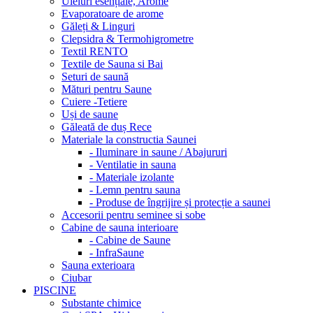
Uleiuri esențiale, Arome
Evaporatoare de arome
Găleți & Linguri
Clepsidra & Termohigrometre
Textil RENTO
Textile de Sauna si Bai
Seturi de saună
Mături pentru Saune
Cuiere -Tetiere
Uși de saune
Găleată de duș Rece
Materiale la constructia Saunei
- Iluminare in saune / Abajururi
- Ventilatie in sauna
- Materiale izolante
- Lemn pentru sauna
- Produse de îngrijire și protecție a saunei
Accesorii pentru seminee si sobe
Cabine de sauna interioare
- Cabine de Saune
- InfraSaune
Sauna exterioara
Ciubar
PISCINE
Substante chimice