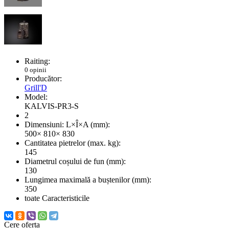
Raiting:
0 opinii
Producător:
Grill'D
Model:
KALVIS-PR3-S
2
Dimensiuni: L×Î×A (mm):
500× 810× 830
Cantitatea pietrelor (max. kg):
145
Diametrul coșului de fun (mm):
130
Lungimea maximală a buștenilor (mm):
350
toate Caracteristicile
Cere oferta