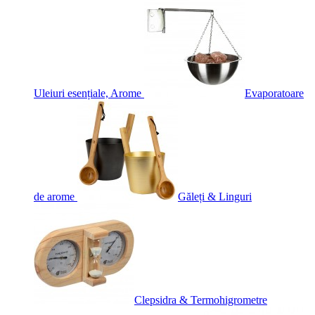
Uleiuri esențiale, Arome
Evaporatoare
de arome
Găleți & Linguri
Clepsidra & Termohigrometre