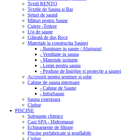
Textil RENTO
Textile de Sauna si Bai
Seturi de saună
Mături pentru Saune
Cuiere -Tetiere
Uși de saune
Găleată de duș Rece
Materiale la constructia Saunei
- Iluminare in saune / Abajururi
- Ventilatie in sauna
- Materiale izolante
- Lemn pentru sauna
- Produse de îngrijire și protecție a saunei
Accesorii pentru seminee si sobe
Cabine de sauna interioare
- Cabine de Saune
- InfraSaune
Sauna exterioara
Ciubar
PISCINE
Substante chimice
Cazi SPA - Hidromasaj
Echipamente de filtrare
Piscine prefabricate si gonflabile
Ciubar