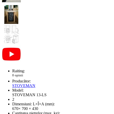
Raiting:
0 opinii
Producător:
STOVEMAN
Model:
STOVEMAN 13-LS
2
Dimensiuni: L×Î×A (mm):
670× 700 × 430
Cantitatea pietrelor (max. kg):