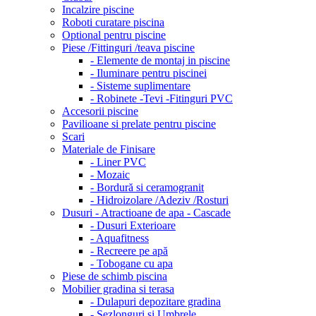
Incalzire piscine
Roboti curatare piscina
Optional pentru piscine
Piese /Fittinguri /teava piscine
- Elemente de montaj in piscine
- Iluminare pentru piscinei
- Sisteme suplimentare
- Robinete -Tevi -Fitinguri PVC
Accesorii piscine
Pavilioane si prelate pentru piscine
Scari
Materiale de Finisare
- Liner PVC
- Mozaic
- Bordură si ceramogranit
- Hidroizolare /Adeziv /Rosturi
Dusuri - Atractioane de apa - Cascade
- Dusuri Exterioare
- Aquafitness
- Recreere pe apă
- Tobogane cu apa
Piese de schimb piscina
Mobilier gradina si terasa
- Dulapuri depozitare gradina
- Sezlonguri si Umbrele