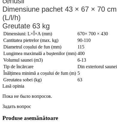
cenusii
Dimensiune pachet 43 × 67 × 70 cm
(L/l/h)
Greutate 63 kg
Dimensiuni: L×Î×A (mm)
670× 700 × 430
Cantitatea pietrelor (max. kg)
90-110
Diametrul coșului de fun (mm)
115
Lungimea maximală a buștenilor (mm)
400
Volumul saunei (m3)
6-13
Tip de încărcare
Din exteriorul saunei
Înălțimea minimă a coșului de fum (m)
5
Greutatea sobei (kg)
63
Lasă opinia
Пока не было вопросов.
Задать вопрос
Produse asemănătoare