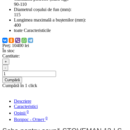
90-110
Diametrul coșului de fun (mm):
115
Lungimea maximală a buștenilor (mm):
400
toate Caracteristicile
Preț:
10400 lei
În stoc
Cantitate:
+
-
Cumpără
Cumpără în 1 click
Descriere
Caracteristici
0
Opinii
0
Вопрос - Ответ