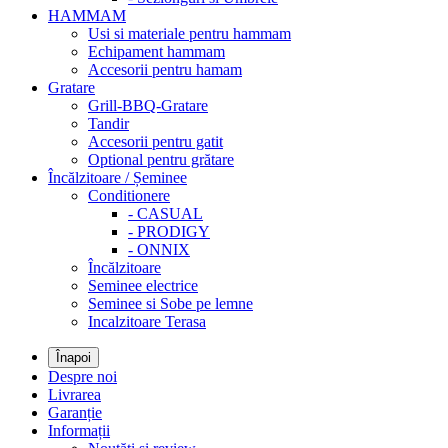
HAMMAM
Usi si materiale pentru hammam
Echipament hammam
Accesorii pentru hamam
Gratare
Grill-BBQ-Gratare
Tandir
Accesorii pentru gatit
Optional pentru grătare
Încălzitoare / Șeminee
Conditionere
- CASUAL
- PRODIGY
- ONNIX
Încălzitoare
Seminee electrice
Seminee si Sobe pe lemne
Incalzitoare Terasa
Înapoi
Despre noi
Livrarea
Garanție
Informații