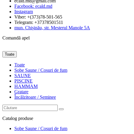
ecald.md@gmail.com
Facebook: ecald.md
Instagram
Viber: +(373)78-501-565
Telegram: +37378501511
mun. Chișinău, str. Mesterul Manole 5A
Comandă apel
Toate
Toate
Sobe Saune / Cosuri de fum
SAUNE
PISCINE
HAMMAM
Gratare
Încălzitoare / Șeminee
Catalog
produse
Sobe Saune / Cosuri de fum