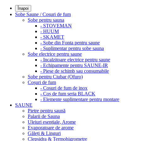
Înapoi
Sobe Saune / Cosuri de fum
Sobe pentru sauna
- STOVEMAN
- HUUM
- SKAMET
- Sobe din Fonta pentru saune
- Suplimentar pentru sobe sauna
Sobe electrice pentru saune
- Incalzitoare electrice pentru saune
- Echipamente pentru SAUNE-IR
- Piese de schimb sau consumabile
Sobe pentru Ciubar (Ofuro)
Coșuri de fum
- Cosuri de fum de inox
- Coș de fum seria BLACK
- Elemente suplimentare pentru montare
SAUNE
Pietre pentru saună
Palarii de Sauna
Uleiuri esențiale, Arome
Evaporatoare de arome
Găleți & Linguri
Clepsidra & Termohigrometre