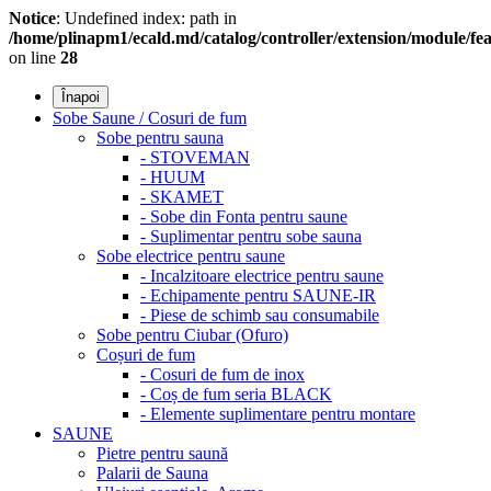
Notice
: Undefined index: path in
/home/plinapm1/ecald.md/catalog/controller/extension/module/f
on line
28
Înapoi
Sobe Saune / Cosuri de fum
Sobe pentru sauna
- STOVEMAN
- HUUM
- SKAMET
- Sobe din Fonta pentru saune
- Suplimentar pentru sobe sauna
Sobe electrice pentru saune
- Incalzitoare electrice pentru saune
- Echipamente pentru SAUNE-IR
- Piese de schimb sau consumabile
Sobe pentru Ciubar (Ofuro)
Coșuri de fum
- Cosuri de fum de inox
- Coș de fum seria BLACK
- Elemente suplimentare pentru montare
SAUNE
Pietre pentru saună
Palarii de Sauna