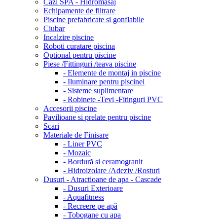
Cazi SPA - Hidromasaj
Echipamente de filtrare
Piscine prefabricate si gonflabile
Ciubar
Incalzire piscine
Roboti curatare piscina
Optional pentru piscine
Piese /Fittinguri /teava piscine
- Elemente de montaj in piscine
- Iluminare pentru piscinei
- Sisteme suplimentare
- Robinete -Tevi -Fitinguri PVC
Accesorii piscine
Pavilioane si prelate pentru piscine
Scari
Materiale de Finisare
- Liner PVC
- Mozaic
- Bordură si ceramogranit
- Hidroizolare /Adeziv /Rosturi
Dusuri - Atractioane de apa - Cascade
- Dusuri Exterioare
- Aquafitness
- Recreere pe apă
- Tobogane cu apa