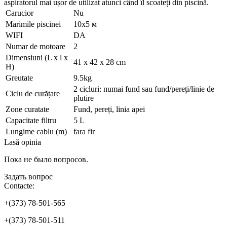
aspiratorul mai ușor de utilizat atunci când îl scoateți din piscină.
Carucior
Nu
Marimile piscinei
10x5 м
WIFI
DA
Numar de motoare
2
Dimensiuni (L x l x
41 x 42 x 28 cm
H)
Greutate
9.5kg
2 cicluri: numai fund sau fund/pereți/linie de
Ciclu de curățare
plutire
Zone curatate
Fund, pereți, linia apei
Capacitate filtru
5 L
Lungime cablu (m)
fara fir
Lasă opinia
Пока не было вопросов.
Задать вопрос
Contacte:
+(373) 78-501-565
+(373) 78-501-511