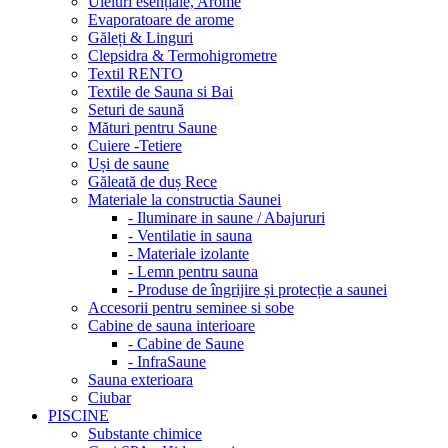
Uleiuri esențiale, Arome
Evaporatoare de arome
Găleți & Linguri
Clepsidra & Termohigrometre
Textil RENTO
Textile de Sauna si Bai
Seturi de saună
Mături pentru Saune
Cuiere -Tetiere
Uși de saune
Găleată de duș Rece
Materiale la constructia Saunei
- Iluminare in saune / Abajururi
- Ventilatie in sauna
- Materiale izolante
- Lemn pentru sauna
- Produse de îngrijire și protecție a saunei
Accesorii pentru seminee si sobe
Cabine de sauna interioare
- Cabine de Saune
- InfraSaune
Sauna exterioara
Ciubar
PISCINE
Substante chimice