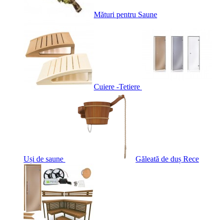
Mături pentru Saune
Cuiere -Tetiere
Uși de saune
Găleată de duș Rece