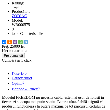
Raiting:
0 opinii
Producător:
ZODIAC
Model:
WR000575
0
toate Caracteristicile
Preț:
25000 lei
Нет в наличии
Pre-comandă
Cumpără în 1 click
Descriere
Caracteristici
0
Opinii
0
Вопрос - Ответ
Modelul FREEDOM nu necesita cablu, este mai usor de folosit in
fiecare zi si ocupa mai putin spatiu. Bateria ultra-fiabilă asigură că
produsul funcționează la putere maximă pe tot parcursul ciclului de