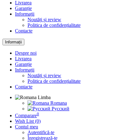
Livrarea
Garanție
Informații
Noutăți și review
Politica de confidențialitate
Contacte
Informații
Despre noi
Livrarea
Garanție
Informații
Noutăți și review
Politica de confidențialitate
Contacte
Limba
Romana
Русский
0
Comparare
Wish List (0)
Contul meu
Autentifică-te
Înregistrează-te