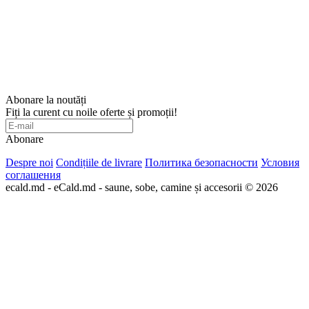
Abonare la noutăți
Fiți la curent cu noile oferte și promoții!
Abonare
Despre noi
Condițiile de livrare
Политика безопасности
Условия
соглашения
ecald.md - eCald.md - saune, sobe, camine și accesorii © 2026