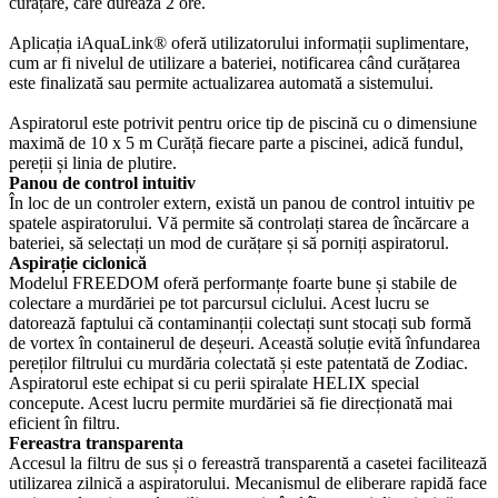
curățare, care durează 2 ore.
Aplicația iAquaLink® oferă utilizatorului informații suplimentare,
cum ar fi nivelul de utilizare a bateriei, notificarea când curățarea
este finalizată sau permite actualizarea automată a sistemului.
Aspiratorul este potrivit pentru orice tip de piscină cu o dimensiune
maximă de 10 x 5 m Curăță fiecare parte a piscinei, adică fundul,
pereții și linia de plutire.
Panou de control intuitiv
În loc de un controler extern, există un panou de control intuitiv pe
spatele aspiratorului. Vă permite să controlați starea de încărcare a
bateriei, să selectați un mod de curățare și să porniți aspiratorul.
Aspirație ciclonică
Modelul FREEDOM oferă performanțe foarte bune și stabile de
colectare a murdăriei pe tot parcursul ciclului. Acest lucru se
datorează faptului că contaminanții colectați sunt stocați sub formă
de vortex în containerul de deșeuri. Această soluție evită înfundarea
pereților filtrului cu murdăria colectată și este patentată de Zodiac.
Aspiratorul este echipat si cu perii spiralate HELIX special
concepute. Acest lucru permite murdăriei să fie direcționată mai
eficient în filtru.
Fereastra transparenta
Accesul la filtru de sus și o fereastră transparentă a casetei facilitează
utilizarea zilnică a aspiratorului. Mecanismul de eliberare rapidă face