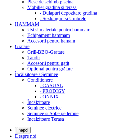
Piese de schimb piscina
Mobilier gradina si terasa
- Dulapuri depozitare gradina
- Sezlonguri si Umbrele
HAMMAM
Usi si materiale pentru hammam
Echipament hammam
Accesorii pentru hamam
Gratare
Grill-BBQ-Gratare
Tandir
Accesorii pentru gatit
Optional pentru grătare
Încălzitoare / Șeminee
Conditionere
- CASUAL
- PRODIGY
- ONNIX
Încălzitoare
Seminee electrice
Seminee si Sobe pe lemne
Incalzitoare Terasa
Înapoi
Despre noi