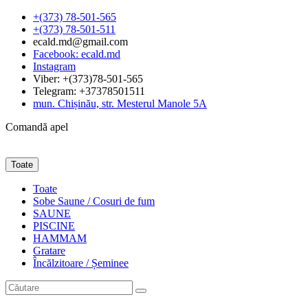
+(373) 78-501-565
+(373) 78-501-511
ecald.md@gmail.com
Facebook: ecald.md
Instagram
Viber: +(373)78-501-565
Telegram: +37378501511
mun. Chișinău, str. Mesterul Manole 5A
Comandă apel
Toate
Toate
Sobe Saune / Cosuri de fum
SAUNE
PISCINE
HAMMAM
Gratare
Încălzitoare / Șeminee