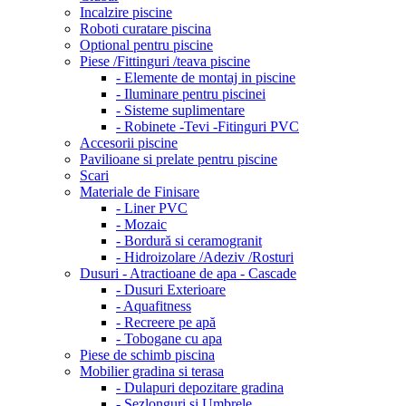
Incalzire piscine
Roboti curatare piscina
Optional pentru piscine
Piese /Fittinguri /teava piscine
- Elemente de montaj in piscine
- Iluminare pentru piscinei
- Sisteme suplimentare
- Robinete -Tevi -Fitinguri PVC
Accesorii piscine
Pavilioane si prelate pentru piscine
Scari
Materiale de Finisare
- Liner PVC
- Mozaic
- Bordură si ceramogranit
- Hidroizolare /Adeziv /Rosturi
Dusuri - Atractioane de apa - Cascade
- Dusuri Exterioare
- Aquafitness
- Recreere pe apă
- Tobogane cu apa
Piese de schimb piscina
Mobilier gradina si terasa
- Dulapuri depozitare gradina
- Sezlonguri si Umbrele