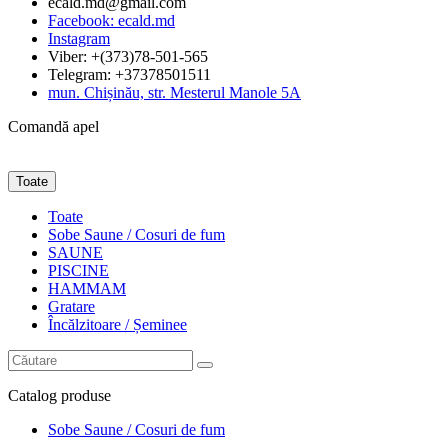
ecald.md@gmail.com
Facebook: ecald.md
Instagram
Viber: +(373)78-501-565
Telegram: +37378501511
mun. Chișinău, str. Mesterul Manole 5A
Comandă apel
Toate
Toate
Sobe Saune / Cosuri de fum
SAUNE
PISCINE
HAMMAM
Gratare
Încălzitoare / Șeminee
Catalog
produse
Sobe Saune / Cosuri de fum