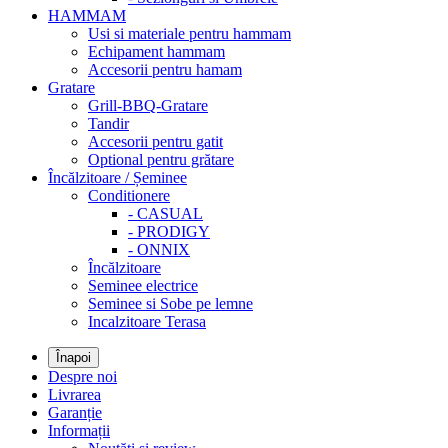
HAMMAM
Usi si materiale pentru hammam
Echipament hammam
Accesorii pentru hamam
Gratare
Grill-BBQ-Gratare
Tandir
Accesorii pentru gatit
Optional pentru grătare
Încălzitoare / Șeminee
Conditionere
- CASUAL
- PRODIGY
- ONNIX
Încălzitoare
Seminee electrice
Seminee si Sobe pe lemne
Incalzitoare Terasa
Înapoi
Despre noi
Livrarea
Garanție
Informații