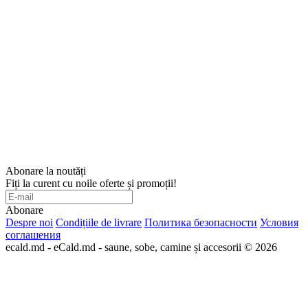
Abonare la noutăți
Fiți la curent cu noile oferte și promoții!
Abonare
Despre noi
Condițiile de livrare
Политика безопасности
Условия
соглашения
ecald.md - eCald.md - saune, sobe, camine și accesorii © 2026