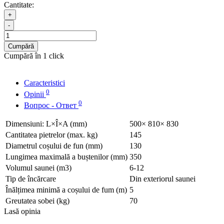
Cantitate:
+
-
Cumpără
Cumpără în 1 click
Caracteristici
0
Opinii
0
Вопрос - Ответ
Dimensiuni: L×Î×A (mm)
500× 810× 830
Cantitatea pietrelor (max. kg)
145
Diametrul coșului de fun (mm)
130
Lungimea maximală a buștenilor (mm)
350
Volumul saunei (m3)
6-12
Tip de încărcare
Din exteriorul saunei
Înălțimea minimă a coșului de fum (m)
5
Greutatea sobei (kg)
70
Lasă opinia