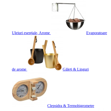
Uleiuri esențiale, Arome
Evaporatoare
de arome
Găleți & Linguri
Clepsidra & Termohigrometre