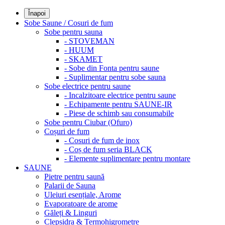
Înapoi
Sobe Saune / Cosuri de fum
Sobe pentru sauna
- STOVEMAN
- HUUM
- SKAMET
- Sobe din Fonta pentru saune
- Suplimentar pentru sobe sauna
Sobe electrice pentru saune
- Incalzitoare electrice pentru saune
- Echipamente pentru SAUNE-IR
- Piese de schimb sau consumabile
Sobe pentru Ciubar (Ofuro)
Coșuri de fum
- Cosuri de fum de inox
- Coș de fum seria BLACK
- Elemente suplimentare pentru montare
SAUNE
Pietre pentru saună
Palarii de Sauna
Uleiuri esențiale, Arome
Evaporatoare de arome
Găleți & Linguri
Clepsidra & Termohigrometre