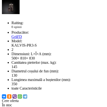
Raiting:
0 opinii
Producător:
Grill'D
Model:
KALVIS-PR3-S
2
Dimensiuni: L×Î×A (mm):
500× 810× 830
Cantitatea pietrelor (max. kg):
145
Diametrul coșului de fun (mm):
130
Lungimea maximală a buștenilor (mm):
350
toate Caracteristicile
Cere oferta
În stoc