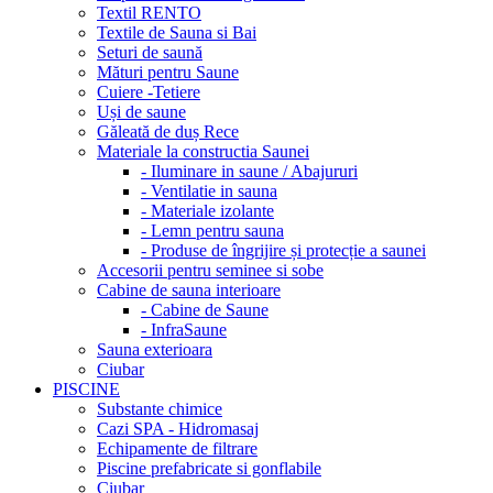
Textil RENTO
Textile de Sauna si Bai
Seturi de saună
Mături pentru Saune
Cuiere -Tetiere
Uși de saune
Găleată de duș Rece
Materiale la constructia Saunei
- Iluminare in saune / Abajururi
- Ventilatie in sauna
- Materiale izolante
- Lemn pentru sauna
- Produse de îngrijire și protecție a saunei
Accesorii pentru seminee si sobe
Cabine de sauna interioare
- Cabine de Saune
- InfraSaune
Sauna exterioara
Ciubar
PISCINE
Substante chimice
Cazi SPA - Hidromasaj
Echipamente de filtrare
Piscine prefabricate si gonflabile
Ciubar