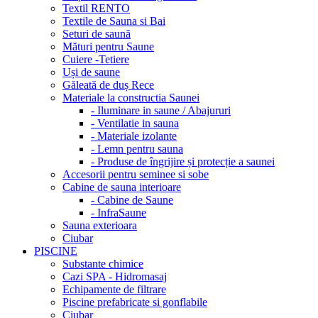
Textil RENTO
Textile de Sauna si Bai
Seturi de saună
Mături pentru Saune
Cuiere -Tetiere
Uși de saune
Găleată de duș Rece
Materiale la constructia Saunei
- Iluminare in saune / Abajururi
- Ventilatie in sauna
- Materiale izolante
- Lemn pentru sauna
- Produse de îngrijire și protecție a saunei
Accesorii pentru seminee si sobe
Cabine de sauna interioare
- Cabine de Saune
- InfraSaune
Sauna exterioara
Ciubar
PISCINE
Substante chimice
Cazi SPA - Hidromasaj
Echipamente de filtrare
Piscine prefabricate si gonflabile
Ciubar