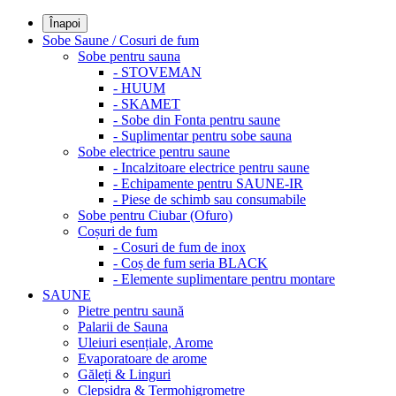
Înapoi
Sobe Saune / Cosuri de fum
Sobe pentru sauna
- STOVEMAN
- HUUM
- SKAMET
- Sobe din Fonta pentru saune
- Suplimentar pentru sobe sauna
Sobe electrice pentru saune
- Incalzitoare electrice pentru saune
- Echipamente pentru SAUNE-IR
- Piese de schimb sau consumabile
Sobe pentru Ciubar (Ofuro)
Coșuri de fum
- Cosuri de fum de inox
- Coș de fum seria BLACK
- Elemente suplimentare pentru montare
SAUNE
Pietre pentru saună
Palarii de Sauna
Uleiuri esențiale, Arome
Evaporatoare de arome
Găleți & Linguri
Clepsidra & Termohigrometre