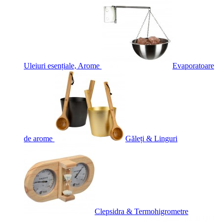
Uleiuri esențiale, Arome
Evaporatoare
de arome
Găleți & Linguri
Clepsidra & Termohigrometre