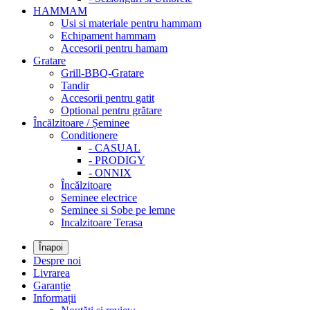
HAMMAM
Usi si materiale pentru hammam
Echipament hammam
Accesorii pentru hamam
Gratare
Grill-BBQ-Gratare
Tandir
Accesorii pentru gatit
Optional pentru grătare
Încălzitoare / Șeminee
Conditionere
- CASUAL
- PRODIGY
- ONNIX
Încălzitoare
Seminee electrice
Seminee si Sobe pe lemne
Incalzitoare Terasa
Înapoi
Despre noi
Livrarea
Garanție
Informații