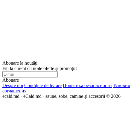
Abonare la noutăți
Fiți la curent cu noile oferte și promoții!
Abonare
Despre noi
Condițiile de livrare
Политика безопасности
Условия
соглашения
ecald.md - eCald.md - saune, sobe, camine și accesorii © 2026