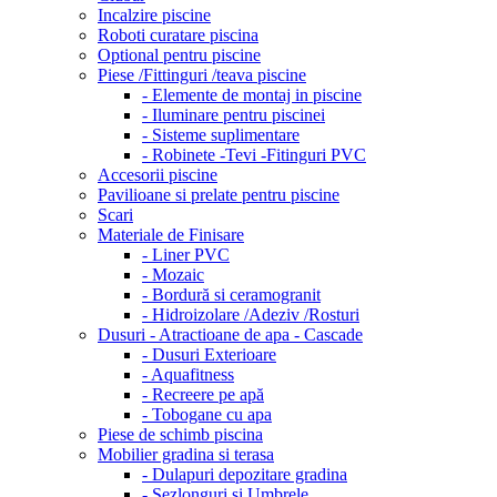
Incalzire piscine
Roboti curatare piscina
Optional pentru piscine
Piese /Fittinguri /teava piscine
- Elemente de montaj in piscine
- Iluminare pentru piscinei
- Sisteme suplimentare
- Robinete -Tevi -Fitinguri PVC
Accesorii piscine
Pavilioane si prelate pentru piscine
Scari
Materiale de Finisare
- Liner PVC
- Mozaic
- Bordură si ceramogranit
- Hidroizolare /Adeziv /Rosturi
Dusuri - Atractioane de apa - Cascade
- Dusuri Exterioare
- Aquafitness
- Recreere pe apă
- Tobogane cu apa
Piese de schimb piscina
Mobilier gradina si terasa
- Dulapuri depozitare gradina
- Sezlonguri si Umbrele