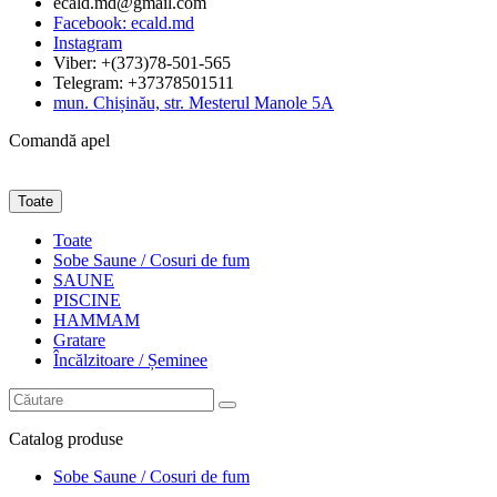
ecald.md@gmail.com
Facebook: ecald.md
Instagram
Viber: +(373)78-501-565
Telegram: +37378501511
mun. Chișinău, str. Mesterul Manole 5A
Comandă apel
Toate
Toate
Sobe Saune / Cosuri de fum
SAUNE
PISCINE
HAMMAM
Gratare
Încălzitoare / Șeminee
Catalog
produse
Sobe Saune / Cosuri de fum