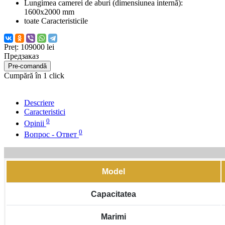
Lungimea camerei de aburi (dimensiunea internă):
1600x2000 mm
toate Caracteristicile
Preț:
109000 lei
Предзаказ
Pre-comandă
Cumpără în 1 click
Descriere
Caracteristici
0
Opinii
0
Вопрос - Ответ
Model
Capacitatea
Marimi