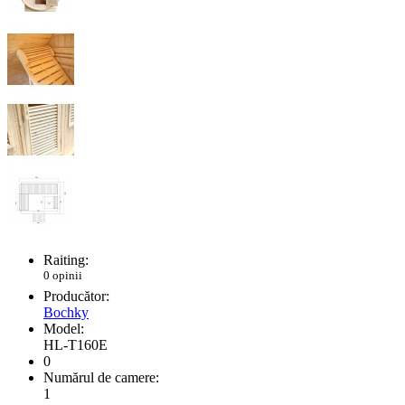
Raiting:
0 opinii
Producător:
Boсhky
Model:
HL-T160E
0
Numărul de camere:
1